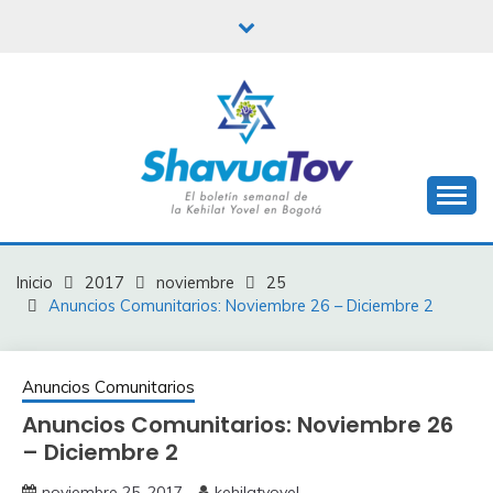
Saltar
al
contenido
Boletín Shavua Tov
BOLETÍN SHAVUA
TOV
Inicio
2017
noviembre
25
Anuncios Comunitarios: Noviembre 26 – Diciembre 2
Anuncios Comunitarios
Anuncios Comunitarios: Noviembre 26
– Diciembre 2
noviembre 25, 2017
kehilatyovel