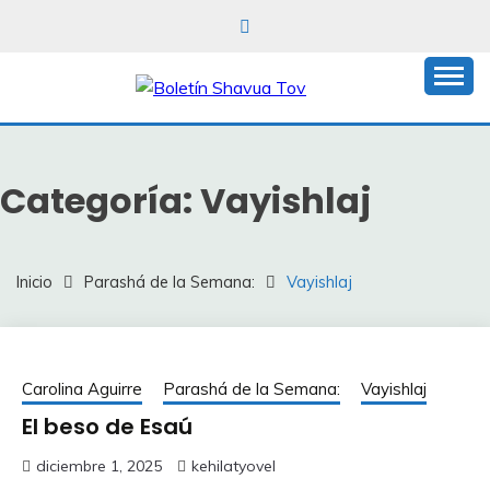
Saltar
al
contenido
Boletín Shavua Tov
BOLETÍN SHAVUA
TOV
Categoría:
Vayishlaj
Inicio
Parashá de la Semana:
Vayishlaj
Carolina Aguirre
Parashá de la Semana:
Vayishlaj
El beso de Esaú
diciembre 1, 2025
kehilatyovel