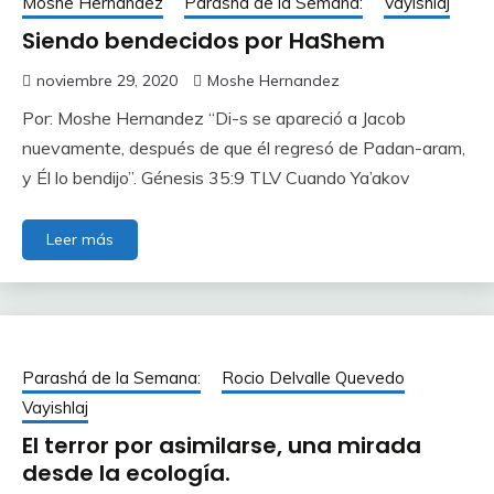
Moshe Hernández
Parashá de la Semana:
Vayishlaj
Siendo bendecidos por HaShem
noviembre 29, 2020
Moshe Hernandez
Por: Moshe Hernandez “Di-s se apareció a Jacob
nuevamente, después de que él regresó de Padan-aram,
y Él lo bendijo”. Génesis 35:9 TLV Cuando Ya’akov
Leer más
Parashá de la Semana:
Rocio Delvalle Quevedo
Vayishlaj
El terror por asimilarse, una mirada
desde la ecología.