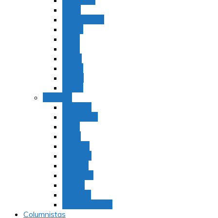
Bamidbar
Nasó
Behaaloteja
Shelaj
Koraj
Jukat
Balak
Pinjas
Matot
Masei
Devarim
Devarím
Vaetjanán
Ekev
Reeh
Shoftím
Ki Tetzé
Ki Tavó
Nitzavim
Vaiélej
Haazinu
Vezot Habrajá
Columnistas