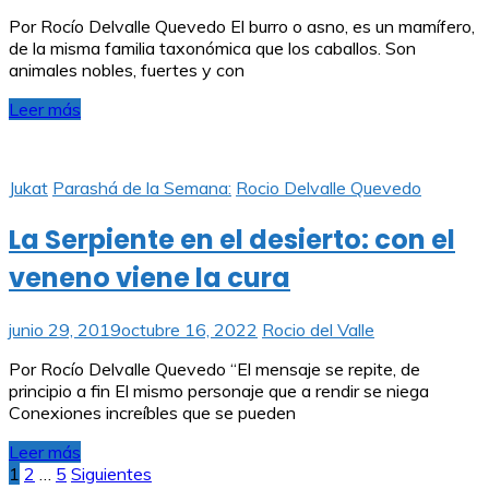
Por Rocío Delvalle Quevedo El burro o asno, es un mamífero,
de la misma familia taxonómica que los caballos. Son
animales nobles, fuertes y con
Leer más
Jukat
Parashá de la Semana:
Rocio Delvalle Quevedo
La Serpiente en el desierto: con el
veneno viene la cura
junio 29, 2019
octubre 16, 2022
Rocio del Valle
Por Rocío Delvalle Quevedo “El mensaje se repite, de
principio a fin El mismo personaje que a rendir se niega
Conexiones increíbles que se pueden
Leer más
Paginación
1
2
…
5
Siguientes