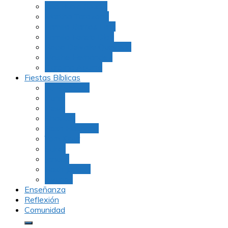
Julio Rubio (Dudu)
Martha Tarazona
Familia Barrios Lara
Familia Forero Díaz
Rocio Delvalle Quevedo
Moshe Hernández
Carolina Aguirre
Fiestas Bíblicas
Tu B’Shevat
Purim
Pesaj
Shavuot
Rosh Hashana
Yom Kipur
Sukot
Januca
Rosh Jodesh
Ayunos
Enseñanza
Reflexión
Comunidad