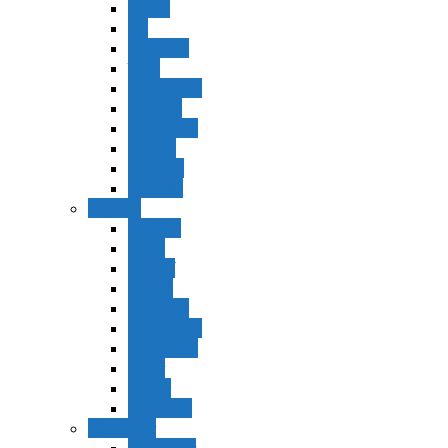
Vaerá
Bo
Beshalaj
Yitró
Mishpatím
Terumá
Tetzavéh
Ki Tisá
vayakel
pekudei
Vayikra
Vayikra
Tzav
Shminí
Tazria
Metzorá
Ajaréi Mot
Kedoshím
Emor
Behar
bejukotai
Bamidbar