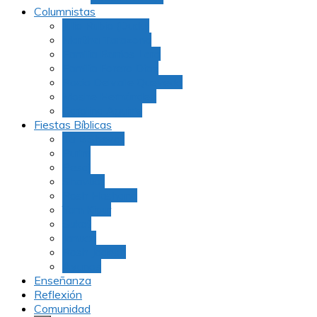
Columnistas
Julio Rubio (Dudu)
Martha Tarazona
Familia Barrios Lara
Familia Forero Díaz
Rocio Delvalle Quevedo
Moshe Hernández
Carolina Aguirre
Fiestas Bíblicas
Tu B’Shevat
Purim
Pesaj
Shavuot
Rosh Hashana
Yom Kipur
Sukot
Januca
Rosh Jodesh
Ayunos
Enseñanza
Reflexión
Comunidad