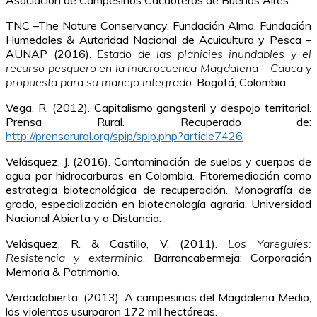
Asociación de Campesinos Cacaoteros de Buenos Aires.
TNC –The Nature Conservancy, Fundación Alma, Fundación
Humedales & Autoridad Nacional de Acuicultura y Pesca –
AUNAP (2016).
Estado de las planicies inundables y el
recurso pesquero en la macrocuenca Magdalena – Cauca y
propuesta para su manejo integrado
. Bogotá, Colombia.
Vega, R. (2012). Capitalismo gangsteril y despojo territorial.
Prensa Rural. Recuperado de:
http://prensarural.org/spip/spip.php?article7426
Velásquez, J. (2016). Contaminación de suelos y cuerpos de
agua por hidrocarburos en Colombia. Fitoremediación como
estrategia biotecnológica de recuperación. Monografía de
grado, especialización en biotecnología agraria, Universidad
Nacional Abierta y a Distancia.
Velásquez, R. & Castillo, V. (2011).
Los Yareguíes:
Resistencia y exterminio
. Barrancabermeja: Corporación
Memoria & Patrimonio.
Verdadabierta. (2013). A campesinos del Magdalena Medio,
los violentos usurparon 172 mil hectáreas.