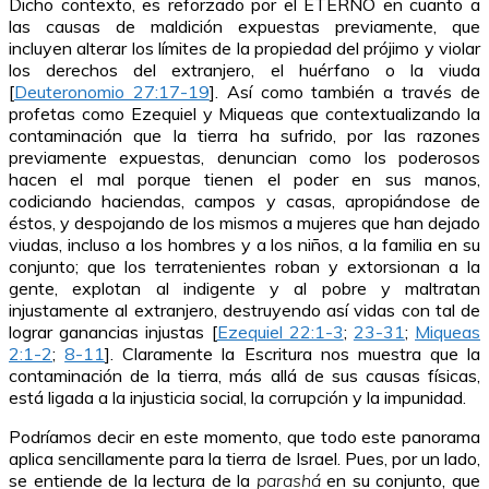
Dicho contexto, es reforzado por el ETERNO en cuanto a
las causas de maldición expuestas previamente, que
incluyen alterar los límites de la propiedad del prójimo y violar
los derechos del extranjero, el huérfano o la viuda
[
Deuteronomio 27:17-19
]. Así como también a través de
profetas como Ezequiel y Miqueas que contextualizando la
contaminación que la tierra ha sufrido, por las razones
previamente expuestas, denuncian como los poderosos
hacen el mal porque tienen el poder en sus manos,
codiciando haciendas, campos y casas, apropiándose de
éstos, y despojando de los mismos a mujeres que han dejado
viudas, incluso a los hombres y a los niños, a la familia en su
conjunto; que los terratenientes roban y extorsionan a la
gente, explotan al indigente y al pobre y maltratan
injustamente al extranjero, destruyendo así vidas con tal de
lograr ganancias injustas [
Ezequiel 22:1-3
;
23-31
;
Miqueas
2:1-2
;
8-11
]. Claramente la Escritura nos muestra que la
contaminación de la tierra, más allá de sus causas físicas,
está ligada a la injusticia social, la corrupción y la impunidad.
Podríamos decir en este momento, que todo este panorama
aplica sencillamente para la tierra de Israel. Pues, por un lado,
se entiende de la lectura de la
parashá
en su conjunto, que