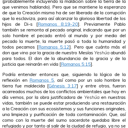
(probablemente incluyendo la maldición sobre la tierra de la
que venimos hablando). Pero que se mantiene la esperanza
de que la Creación misma ha de ser liberada de la corrupción
que la esclaviza, para así alcanzar la gloriosa libertad de los
hijos de Di-s [
Romanos 8:19-20
]. Previamente Pablo
también se remonta al pecado original, indicando que por un
solo hombre el pecado entró al mundo y por medio del
pecado la muerte, la muerte pasó a toda la humanidad y
todos pecamos [
Romanos 5:12
]. Pero que cuánto más el
don que vino por la gracia de nuestro Mesías
Yeshúa
abundó
para todos. El don de la abundancia de la gracia y de la
justicia que reinarán en vida [
Romanos 5:15
].
Podría entender entonces que, siguiendo la lógica de la
reflexión en
Romanos 5
, así como por un solo hombre la
tierra fue maldecida [
Génesis 3:17
] y entre otros, fueron
acarreados muchos de los conflictos ambientales que hoy en
día vemos, por la obra justificadora de
Yeshúa
en nuestras
vidas, también se puede estar produciendo una restauración
a la Creación con sus ecosistemas y sus funciones originales,
una limpieza y purificación de toda contaminación. Que, así
como con la muerte del sumo sacerdote quedaba libre el
refugiado y por tanto al salir de la ciudad de refugio, ya no se