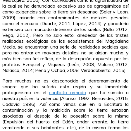
Velázquez, 2016). Con actividades como la agroindustria de
la cual se ha denunciado excesivo uso de agroquímicos así
como exigencias sobre la tierra sin descanso (Soler y León,
2009), minería con contaminantes de metales pesados
como el mercurio (Duarte, 2011; López, 2014) y ganadería
extensiva con marcado deterioro de los suelos (Bulla, 2012;
Vega, 2012). Pero no solo esto, alrededor de las tristes
realidades ecológicas de los ecosistemas del Magdalena
Medio, se encuentran una serie de realidades sociales que,
para no entrar en mayores detalles, no se alejan mucho, y
más bien son fiel reflejo, de la descripción expuesta por los
profetas Ezequiel y Miqueas (León, 2008; Molano, 2012;
Nolasco, 2014; Peña y Ochoa, 2008; Verdadabierta, 2015).
Para muchos no es desconocido el derramamiento de
sangre que ha sufrido esta región y su lamentable
protagonismo en el
conflicto armado
que ha sumido a
nuestro país en la violencia (Alonso, 1992; Benavides, 2015;
Cadavid 1996). Así como vimos que en la Escritura la
contaminación y la maldición sobre la tierra estaban
asociadas al despojo de la posesión sobre la misma
(Expulsión del huerto del Edén, andar errante, la tierra
vomitando a sus habitantes, etc.), de la misma forma los