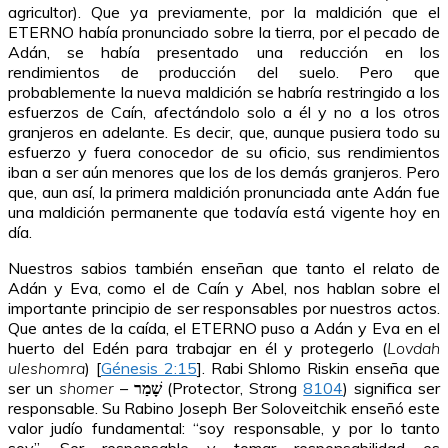
agricultor). Que ya previamente, por la maldición que el
ETERNO había pronunciado sobre la tierra, por el pecado de
Adán, se había presentado una reducción en los
rendimientos de producción del suelo. Pero que
probablemente la nueva maldición se habría restringido a los
esfuerzos de Caín, afectándolo solo a él y no a los otros
granjeros en adelante. Es decir, que, aunque pusiera todo su
esfuerzo y fuera conocedor de su oficio, sus rendimientos
iban a ser aún menores que los de los demás granjeros. Pero
que, aun así, la primera maldición pronunciada ante Adán fue
una maldición permanente que todavía está vigente hoy en
día.
Nuestros sabios también enseñan que tanto el relato de
Adán y Eva, como el de Caín y Abel, nos hablan sobre el
importante principio de ser responsables por nuestros actos.
Que antes de la caída, el ETERNO puso a Adán y Eva en el
huerto del Edén para trabajar en él y protegerlo (
Lovdah
uleshomra
) [
Génesis 2:15
]. Rabi Shlomo Riskin enseña que
ser un
shomer
–
שָׁמַר
(Protector, Strong
8104
) significa ser
responsable. Su Rabino Joseph Ber Soloveitchik enseñó este
valor judío fundamental: “soy responsable, y por lo tanto