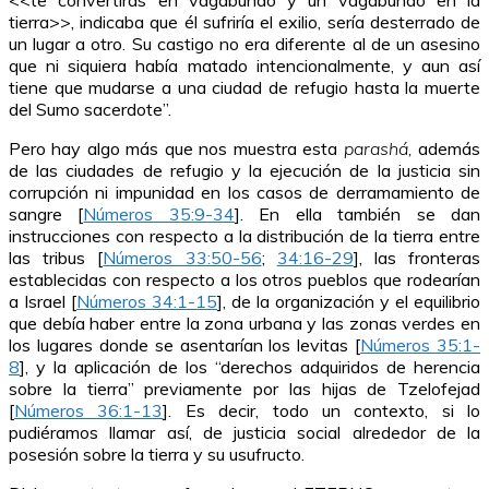
<<te convertirás en vagabundo y un vagabundo en la
tierra>>, indicaba que él sufriría el exilio, sería desterrado de
un lugar a otro. Su castigo no era diferente al de un asesino
que ni siquiera había matado intencionalmente, y aun así
tiene que mudarse a una ciudad de refugio hasta la muerte
del Sumo sacerdote”.
Pero hay algo más que nos muestra esta
parashá,
además
de las ciudades de refugio y la ejecución de la justicia sin
corrupción ni impunidad en los casos de derramamiento de
sangre [
Números 35:9-34
]. En ella también se dan
instrucciones con respecto a la distribución de la tierra entre
las tribus [
Números 33:50-56
;
34:16-29
], las fronteras
establecidas con respecto a los otros pueblos que rodearían
a Israel [
Números 34:1-15
], de la organización y el equilibrio
que debía haber entre la zona urbana y las zonas verdes en
los lugares donde se asentarían los levitas [
Números 35:1-
8
], y la aplicación de los “derechos adquiridos de herencia
sobre la tierra” previamente por las hijas de Tzelofejad
[
Números 36:1-13
]. Es decir, todo un contexto, si lo
pudiéramos llamar así, de justicia social alrededor de la
posesión sobre la tierra y su usufructo.