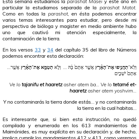
Esta semana estudiamos la
parashat Masei
y este año en
particular la estudiamos separada de la
parashat Matot.
Como en todas la
parashot
, en ésta podemos encontrar
varios temas interesantes para estudiar, pero desde mi
perspectiva de bióloga y magister en medio ambiente hubo
uno que cautivó mi atención especialmente, la
contaminación de la tierra.
En los versos
33
y
34
del capítulo 35 del libro de Números
podemos encontrar esta declaración:
…וְלֹֽא־
תַחֲנִ֣יפוּ
אֶת־הָאָ֗רֶץ
אֲשֶׁ֤ר אַתֶּם֙ בָּ֔הּ … וְלֹ֧א
תְטַמֵּ֣א אֶת־הָאָ֗רֶץ
אֲשֶׁ֤ר
אַתֶּם֙ יֹשְׁבִ֣ים
Ve lo
tajanifu et haaretz
asher atem ba… Ve lo
tetamé et-
haaretz
asher atem yoshvim…
Y no contaminarás la tierra donde estás… y no contaminarás
la tierra en la cual habitas…
Es interesante que, si bien esta instrucción, no quedó
compilada y enumerada en los 613 mandamientos de
Maimónides, es muy explícita en su declaración y, de hecho,
implica cumplir los mandamientos 412 y 413, como veremos