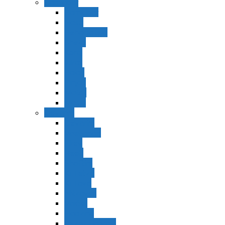
Bamidbar
Bamidbar
Nasó
Behaaloteja
Shelaj
Koraj
Jukat
Balak
Pinjas
Matot
Masei
Devarim
Devarím
Vaetjanán
Ekev
Reeh
Shoftím
Ki Tetzé
Ki Tavó
Nitzavim
Vaiélej
Haazinu
Vezot Habrajá