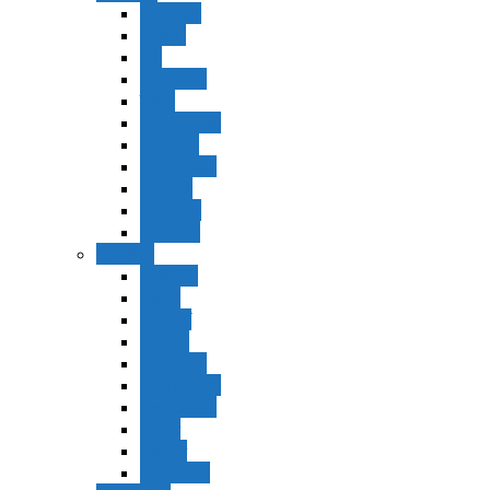
Shemot
Vaerá
Bo
Beshalaj
Yitró
Mishpatím
Terumá
Tetzavéh
Ki Tisá
vayakel
pekudei
Vayikra
Vayikra
Tzav
Shminí
Tazria
Metzorá
Ajaréi Mot
Kedoshím
Emor
Behar
bejukotai