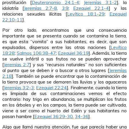
prostitución [
Deuteronomio 24:1-4
;
Jeremías 3:1-2
], la
idolatría [
Jeremías 2:7-8
,
3
:9
;
Ezequiel 22:1-4
] y las
relaciones sexuales ilícitas [
Levítico 18:1-29
;
Ezequiel
22:10-11
].
Por otro lado, encontramos que una consecuencia
importante que se presenta cuando se contamina la tierra,
es que esta “vomita” a sus habitantes, es decir, que son
expulsados, dispersos entre las otras naciones [
Levítico
18:28
;
Salmos 106:38-47
;
Ezequiel 36:19
]. Además, la tierra
se vuelve infértil o sus frutos no se pueden aprovechar
[
Jeremías 2:7
] y sus “recursos naturales” no son suficientes
al punto que se deben ir a buscar a otros lugares [
Jeremías
2:18
]. También se puede encontrar que la contaminación de
la tierra provoca que se demoren las lluvias y los aguaceros
[
Jeremías 3:2-3
;
Ezequiel 22:24
]. Finalmente, cuando la tierra
es limpiada de sus contaminaciones vemos el efecto
contrario: hay trigo en abundancia, se multiplican los frutos
en los árboles y en los campos, la tierra puede ser cultivada,
viene a ser como el huerto del Edén y sus habitantes no
pasan hambre [
Ezequiel 36:29-30
,
34-36
].
Algo que llamó nuestra atención, fue que parecía haber una