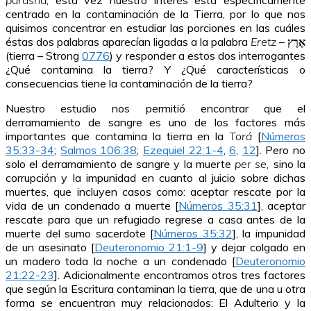
parashá
, esta vez nuestro interés está específicamente
centrado en la contaminación de la Tierra, por lo que nos
quisimos concentrar en estudiar las porciones en las cuáles
éstas dos palabras aparecían ligadas a la palabra
Eretz
–
אֶרֶץ
(tierra – Strong
0776
) y responder a estos dos interrogantes
¿Qué contamina la tierra? Y ¿Qué características o
consecuencias tiene la contaminación de la tierra?
Nuestro estudio nos permitió encontrar que el
derramamiento de sangre es uno de los factores más
importantes que contamina la tierra en la
Torá
[
Números
35:33-34
;
Salmos 106:38
;
Ezequiel 22:1-4
,
6
,
12
]. Pero no
solo el derramamiento de sangre y la muerte
per se,
sino la
corrupción y la impunidad en cuanto al juicio sobre dichas
muertes, que incluyen casos como: aceptar rescate por la
vida de un condenado a muerte [
Números 35:31
], aceptar
rescate para que un refugiado regrese a casa antes de la
muerte del sumo sacerdote [
Números 35:32
], la impunidad
de un asesinato [
Deuteronomio 21:1-9
] y dejar colgado en
un madero toda la noche a un condenado [
Deuteronomio
21:22-23
]. Adicionalmente encontramos otros tres factores
que según la Escritura contaminan la tierra, que de una u otra
forma se encuentran muy relacionados: El Adulterio y la