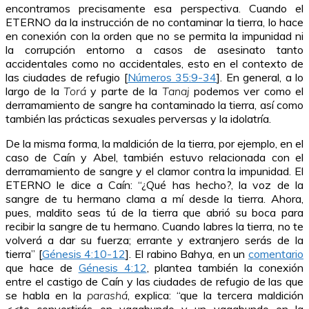
encontramos precisamente esa perspectiva. Cuando el
ETERNO da la instrucción de no contaminar la tierra, lo hace
en conexión con la orden que no se permita la impunidad ni
la corrupción entorno a casos de asesinato tanto
accidentales como no accidentales, esto en el contexto de
las ciudades de refugio [
Números 35:9-34
]. En general, a lo
largo de la
Torá
y parte de la
Tanaj
podemos ver como el
derramamiento de sangre ha contaminado la tierra, así como
también las prácticas sexuales perversas y la idolatría.
De la misma forma, la maldición de la tierra, por ejemplo, en el
caso de Caín y Abel, también estuvo relacionada con el
derramamiento de sangre y el clamor contra la impunidad. El
ETERNO le dice a Caín: “¿Qué has hecho?, la voz de la
sangre de tu hermano clama a mí desde la tierra. Ahora,
pues, maldito seas tú de la tierra que abrió su boca para
recibir la sangre de tu hermano. Cuando labres la tierra, no te
volverá a dar su fuerza; errante y extranjero serás de la
tierra” [
Génesis 4:10-12
]. El rabino Bahya, en un
comentario
que hace de
Génesis 4:12
, plantea también la conexión
entre el castigo de Caín y las ciudades de refugio de las que
se habla en la
parashá
, explica: “que la tercera maldición