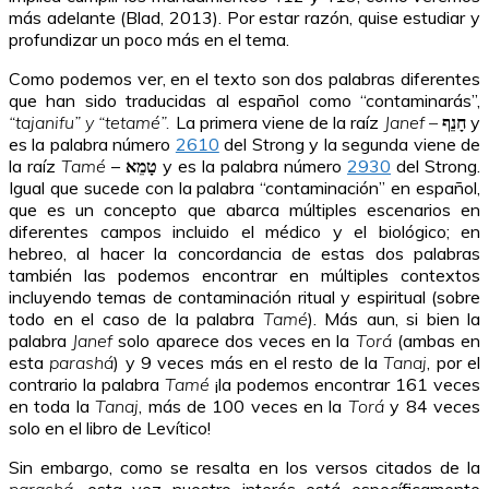
más adelante (Blad, 2013). Por estar razón, quise estudiar y
profundizar un poco más en el tema.
Como podemos ver, en el texto son dos palabras diferentes
que han sido traducidas al español como “contaminarás”,
“tajanifu” y “tetamé”.
La primera viene de la raíz
Janef –
חָנֵף
y
es la palabra número
2610
del Strong y la segunda viene de
la raíz
Tamé
–
טָמֵא
y es la palabra número
2930
del Strong.
Igual que sucede con la palabra “contaminación” en español,
que es un concepto que abarca múltiples escenarios en
diferentes campos incluido el médico y el biológico; en
hebreo, al hacer la concordancia de estas dos palabras
también las podemos encontrar en múltiples contextos
incluyendo temas de contaminación ritual y espiritual (sobre
todo en el caso de la palabra
Tamé
). Más aun, si bien la
palabra
Janef
solo aparece dos veces en la
Torá
(ambas en
esta
parashá
) y 9 veces más en el resto de la
Tanaj
, por el
contrario la palabra
Tamé
¡la podemos encontrar 161 veces
en toda la
Tanaj
, más de 100 veces en la
Torá
y 84 veces
solo en el libro de Levítico!
Sin embargo, como se resalta en los versos citados de la