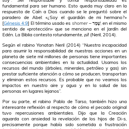
soy”. Ser responsable y tomar responsabilidad es
fundamental para ser humano. Esto queda muy claro en la
respuesta de Caín a Dios cuando se le preguntó sobre el
paradero de Abel: «¿Soy el guardián de mi hermano?»
[
Génesis 4:9
] El término usado es
shomer
–
שָׁמַר
, en el mismo
sentido de «protección» que se menciona en el Jardín del
Edén. La Biblia contesta rotundamente, ¡sí! (Neril, 2014).
Según el rabino Yonatan Neril (2014) “Nuestra incapacidad
para asumir la responsabilidad de nuestras acciones en un
planeta de siete mil millones de personas tiene importantes
consecuencias ambientales en la actualidad. Usamos los
recursos del mundo (árboles, minerales, petróleo y gas) sin
prestar suficiente atención a cómo se producen, transportan
y eliminan estos recursos. Es probable que no veamos los
impactos en nuestro aire y agua y en la salud de las
personas en lugares lejanos”.
Por su parte, el rabino Pablo de Tarso, también hizo una
interesante reflexión al respecto de cómo el pecado original
tuvo repercusiones ambientales. Dijo que la Creación
aguarda con ansiedad la revelación de los hijos de Di-s,
precisamente porque había sido sometida a frustración