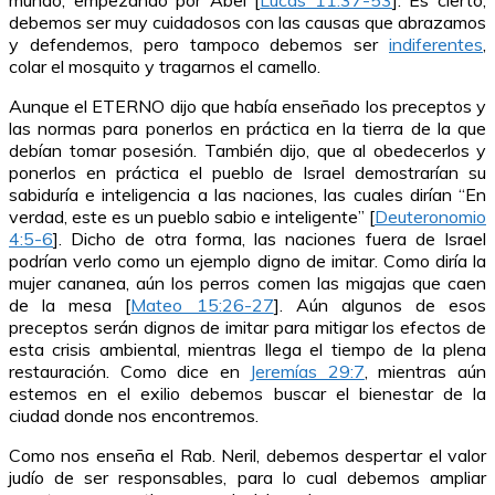
mundo, empezando por Abel [
Lucas 11:37-53
]. Es cierto,
debemos ser muy cuidadosos con las causas que abrazamos
y defendemos, pero tampoco debemos ser
indiferentes
,
colar el mosquito y tragarnos el camello.
Aunque el ETERNO dijo que había enseñado los preceptos y
las normas para ponerlos en práctica en la tierra de la que
debían tomar posesión. También dijo, que al obedecerlos y
ponerlos en práctica el pueblo de Israel demostrarían su
sabiduría e inteligencia a las naciones, las cuales dirían “En
verdad, este es un pueblo sabio e inteligente” [
Deuteronomio
4:5-6
]. Dicho de otra forma, las naciones fuera de Israel
podrían verlo como un ejemplo digno de imitar. Como diría la
mujer cananea, aún los perros comen las migajas que caen
de la mesa [
Mateo 15:26-27
]. Aún algunos de esos
preceptos serán dignos de imitar para mitigar los efectos de
esta crisis ambiental, mientras llega el tiempo de la plena
restauración. Como dice en
Jeremías 29:7
, mientras aún
estemos en el exilio debemos buscar el bienestar de la
ciudad donde nos encontremos.
Como nos enseña el Rab. Neril, debemos despertar el valor
judío de ser responsables, para lo cual debemos ampliar