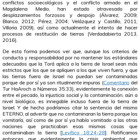
conflictos socioecológicos y el conflicto armado en el
Magdalena Medio, han estado atravesado por
desplazamientos forzosos y despojo (Álvarez, 2009;
Blanco, 2012; Pérez, 2004; Velázquez y Castillo, 2011;
Villoria 2009), así como actualmente el intento de hacer
procesos de restitución de tierras (Verdadabierta 2013,
2016).
De esta forma podemos ver que, aunque los criterios de
conducta y responsabilidad por no mantener los estándares
adecuados que la Torá aplica a la tierra de Israel sean más
estrictos que los que se apliquen a los que viven fuera, y que
las tierras fuera de Israel no puedan ser contaminadas
porque de por sí ya son ritualmente impuras (
Comentario
del
Tur HaAroch a Números 35:33), evidentemente la conexión
entre el pecado, la injusticia social y la contaminación, aún a
nivel biológico, es innegable incluso fuera de la tierra de
Israel. Y de hecho podríamos citar la sentencia del mismo
ETERNO, al advertir que no contaminaran la tierra porque los
vomitaría, así como de por sí ya había vomitado a las otras
naciones que practicaban esas mismas cosas que
contaminaban la tierra [
Levítico 18:24-28
]. Ratificamos
entonces que evidentemente la crisis ambiental que