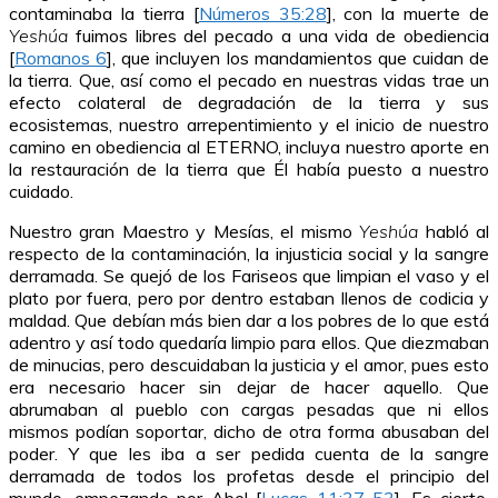
contaminaba la tierra [
Números 35:28
], con la muerte de
Yeshúa
fuimos libres del pecado a una vida de obediencia
[
Romanos 6
], que incluyen los mandamientos que cuidan de
la tierra. Que, así como el pecado en nuestras vidas trae un
efecto colateral de degradación de la tierra y sus
ecosistemas, nuestro arrepentimiento y el inicio de nuestro
camino en obediencia al ETERNO, incluya nuestro aporte en
la restauración de la tierra que Él había puesto a nuestro
cuidado.
Nuestro gran Maestro y Mesías, el mismo
Yeshúa
habló al
respecto de la contaminación, la injusticia social y la sangre
derramada. Se quejó de los Fariseos que limpian el vaso y el
plato por fuera, pero por dentro estaban llenos de codicia y
maldad. Que debían más bien dar a los pobres de lo que está
adentro y así todo quedaría limpio para ellos. Que diezmaban
de minucias, pero descuidaban la justicia y el amor, pues esto
era necesario hacer sin dejar de hacer aquello. Que
abrumaban al pueblo con cargas pesadas que ni ellos
mismos podían soportar, dicho de otra forma abusaban del
poder. Y que les iba a ser pedida cuenta de la sangre
derramada de todos los profetas desde el principio del