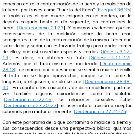
conexión entre la contaminación de la tierra y la maldición de
la tierra, por frases como “huerto del Edén” [
Ezequiel 36:35
]
o “maldito es el que muere colgado en un madero, no lo
dejarás colgado hasta el día siguiente, no contamines la
tierra” [
Deuteronomio 21:23
]. Y pudimos evidenciar que las
consecuencias de la maldición sobre la tierra eran
semejantes a las de la contaminación de la misma: tener que
sufrir dolor y sudar con esforzado trabajo para poder comer
de ella y aun así cosechar espinos y cardos [
Génesis 3:17-
19
], es decir, no obtener su fruto [
Génesis 4:11-12
].
Además, que el fruto mismo es maldecido [
Deuteronomio
28:18
], de manera que a pesar que se siembra mucha semilla
el fruto no se logra aprovechar, porque se lo come la
langosta, o el gusano, o solo se cae [
Deuteronomio 28:38-
40
]. En cuanto a los causantes de dicha maldición, pudimos
ver también algunas coincidencias como la idolatría
[
Deuteronomio 27:15
], las relaciones sexuales ilícitas
[
Deuteronomio 27:20-23
], el asesinato a traición o aceptar
sobornos para matar al inocente [
Deuteronomio 27:24-25
].
Con este panorama de lo que contamina o maldice la tierra y
sus consecuencias desde una perspectiva bíblica, quisimos