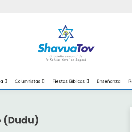
OV
na
Columnistas
Fiestas Bíblicas
Enseñanza
R
o (Dudu)