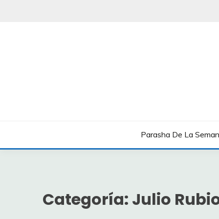
Saltar
al
contenido
Boletín Shavua Tov
BOLETÍN SHAVUA T
Parasha De La Sema
Categoría:
Julio Rubi