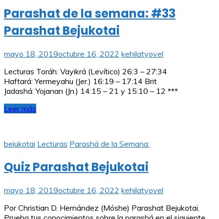
Parashat de la semana: #33
Parashat Bejukotai
mayo 18, 2019
octubre 16, 2022
kehilatyovel
Lecturas Toráh: Vayikrá (Levítico) 26:3 – 27:34
Haftará: Yermeyahu (Jer.) 16:19 – 17:14 Brit
Jadashá: Yojanan (Jn.) 14:15 – 21 y 15:10 – 12 ***
Leer más
bejukotai
Lecturas
Parashá de la Semana:
Quiz Parashat Bejukotai
mayo 18, 2019
octubre 16, 2022
kehilatyovel
Por Christian D. Hernández (Móshe) Parashat Bejukotai,
Prueba tus conocimientos sobre la parashá en el siguiente