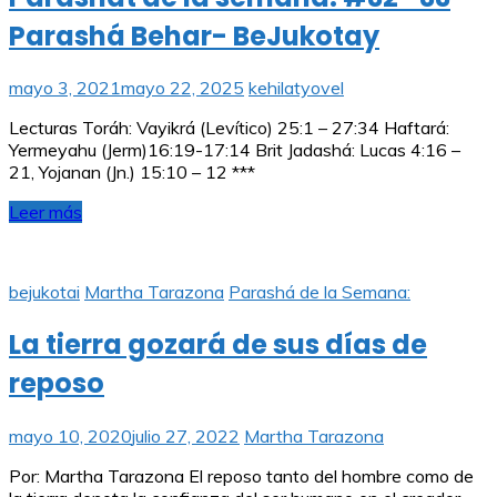
Parashá Behar- BeJukotay
mayo 3, 2021
mayo 22, 2025
kehilatyovel
Lecturas Toráh: Vayikrá (Levítico) 25:1 – 27:34 Haftará:
Yermeyahu (Jerm)16:19-17:14 Brit Jadashá: Lucas 4:16 –
21, Yojanan (Jn.) 15:10 – 12 ***
Leer más
bejukotai
Martha Tarazona
Parashá de la Semana:
La tierra gozará de sus días de
reposo
mayo 10, 2020
julio 27, 2022
Martha Tarazona
Por: Martha Tarazona El reposo tanto del hombre como de