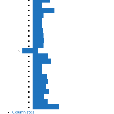
Bamidbar
Nasó
Behaaloteja
Shelaj
Koraj
Jukat
Balak
Pinjas
Matot
Masei
Devarim
Devarím
Vaetjanán
Ekev
Reeh
Shoftím
Ki Tetzé
Ki Tavó
Nitzavim
Vaiélej
Haazinu
Vezot Habrajá
Columnistas