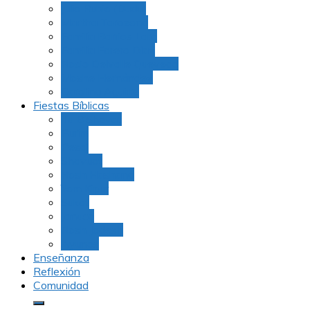
Julio Rubio (Dudu)
Martha Tarazona
Familia Barrios Lara
Familia Forero Díaz
Rocio Delvalle Quevedo
Moshe Hernández
Carolina Aguirre
Fiestas Bíblicas
Tu B’Shevat
Purim
Pesaj
Shavuot
Rosh Hashana
Yom Kipur
Sukot
Januca
Rosh Jodesh
Ayunos
Enseñanza
Reflexión
Comunidad