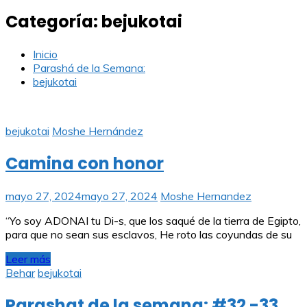
Categoría:
bejukotai
Inicio
Parashá de la Semana:
bejukotai
bejukotai
Moshe Hernández
Camina con honor
mayo 27, 2024
mayo 27, 2024
Moshe Hernandez
“Yo soy ADONAI tu Di-s, que los saqué de la tierra de Egipto,
para que no sean sus esclavos, He roto las coyundas de su
Leer más
Behar
bejukotai
Parashat de la semana: #32 -33