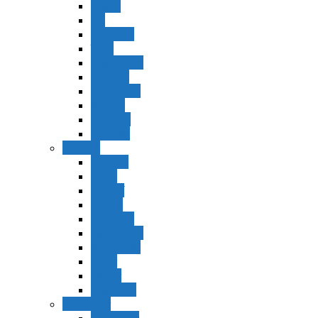
Vaerá
Bo
Beshalaj
Yitró
Mishpatím
Terumá
Tetzavéh
Ki Tisá
vayakel
pekudei
Vayikra
Vayikra
Tzav
Shminí
Tazria
Metzorá
Ajaréi Mot
Kedoshím
Emor
Behar
bejukotai
Bamidbar