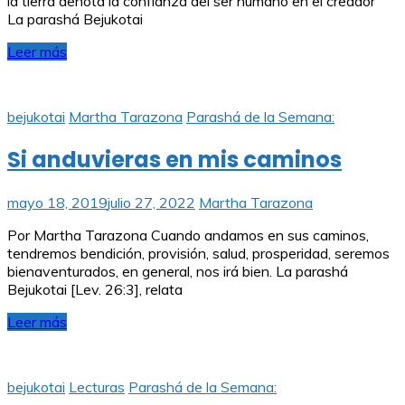
la tierra denota la confianza del ser humano en el creador
La parashá Bejukotai
Leer más
bejukotai
Martha Tarazona
Parashá de la Semana:
Si anduvieras en mis caminos
mayo 18, 2019
julio 27, 2022
Martha Tarazona
Por Martha Tarazona Cuando andamos en sus caminos,
tendremos bendición, provisión, salud, prosperidad, seremos
bienaventurados, en general, nos irá bien. La parashá
Bejukotai [Lev. 26:3], relata
Leer más
bejukotai
Lecturas
Parashá de la Semana: