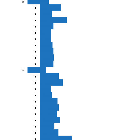
Bamidbar
Bamidbar
Nasó
Behaaloteja
Shelaj
Koraj
Jukat
Balak
Pinjas
Matot
Masei
Devarim
Devarím
Vaetjanán
Ekev
Reeh
Shoftím
Ki Tetzé
Ki Tavó
Nitzavim
Vaiélej
Haazinu
Vezot Habrajá