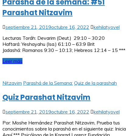
Parashá de la semana: #51
Parashat Nitzavim
septiembre 21, 2019
octubre 16, 2022
kehilatyovel
Lecturas Toráh: Devarim (Deut.) 29:10 – 30:20
Haftará: Yeshayahu (Isa.) 61:10 – 63:9 Brit
Jadashá: Romanos 9:30 – 10:13; Hebreos 12:14 – 15 ***
Leer más
Nitzavim
Parashá de la Semana:
Quiz de la parashah
Quiz Parashat Nitzavim
septiembre 21, 2019
octubre 16, 2022
kehilatyovel
Por: Moshe Hernández Parashat Nitzavim, Prueba tus
conocimientos sobre la parashá en el siguiente quiz: Inicia
Aquí *** Psicólogo de la Konrad Lorenz Fundación