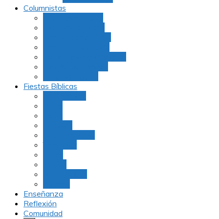
Columnistas
Julio Rubio (Dudu)
Martha Tarazona
Familia Barrios Lara
Familia Forero Díaz
Rocio Delvalle Quevedo
Moshe Hernández
Carolina Aguirre
Fiestas Bíblicas
Tu B’Shevat
Purim
Pesaj
Shavuot
Rosh Hashana
Yom Kipur
Sukot
Januca
Rosh Jodesh
Ayunos
Enseñanza
Reflexión
Comunidad