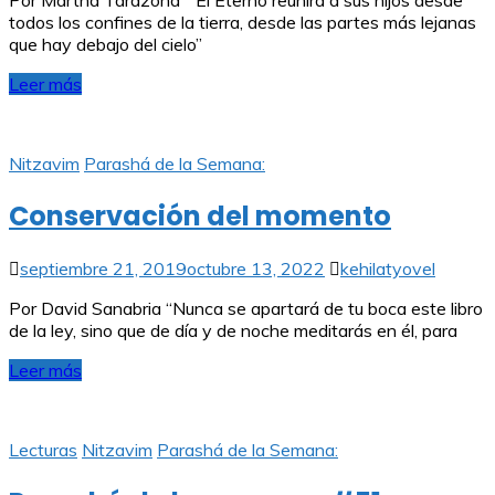
Por Martha Tarazona “El Eterno reunirá a sus hijos desde
todos los confines de la tierra, desde las partes más lejanas
que hay debajo del cielo”
Leer más
Nitzavim
Parashá de la Semana:
Conservación del momento
septiembre 21, 2019
octubre 13, 2022
kehilatyovel
Por David Sanabria “Nunca se apartará de tu boca este libro
de la ley, sino que de día y de noche meditarás en él, para
Leer más
Lecturas
Nitzavim
Parashá de la Semana: