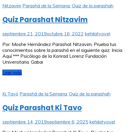
Nitzavim
Parashá de la Semana:
Quiz de la parashah
Quiz Parashat Nitzavim
septiembre 21, 2019
octubre 16, 2022
kehilatyovel
Por: Moshe Hernández Parashat Nitzavim, Prueba tus
conocimientos sobre la parashá en el siguiente quiz: Inicia
Aquí *** Psicólogo de la Konrad Lorenz Fundación
Universitaria. Gabai
Leer más
Ki Tavó
Parashá de la Semana:
Quiz de la parashah
Quiz Parashat Ki Tavo
septiembre 14, 2019
septiembre 6, 2025
kehilatyovel