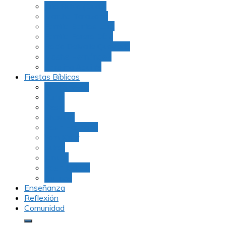
Julio Rubio (Dudu)
Martha Tarazona
Familia Barrios Lara
Familia Forero Díaz
Rocio Delvalle Quevedo
Moshe Hernández
Carolina Aguirre
Fiestas Bíblicas
Tu B’Shevat
Purim
Pesaj
Shavuot
Rosh Hashana
Yom Kipur
Sukot
Januca
Rosh Jodesh
Ayunos
Enseñanza
Reflexión
Comunidad