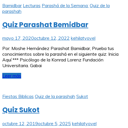
Bamidbar
Lecturas
Parashá de la Semana:
Quiz de la
parashah
Quiz Parashat Bemidbar
mayo 17, 2020
octubre 12, 2022
kehilatyovel
Por: Moshe Hernández Parashat Bamidbar, Prueba tus
conocimientos sobre la parashá en el siguiente quiz: Inicia
Aquí *** Psicólogo de la Konrad Lorenz Fundación
Universitaria. Gabai
Leer más
Fiestas Biblicas
Quiz de la parashah
Sukot
Quiz Sukot
octubre 12, 2019
octubre 5, 2025
kehilatyovel