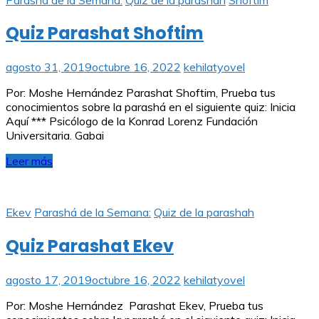
Quiz Parashat Shoftim
agosto 31, 2019
octubre 16, 2022
kehilatyovel
Por: Moshe Hernández Parashat Shoftim, Prueba tus
conocimientos sobre la parashá en el siguiente quiz: Inicia
Aquí *** Psicólogo de la Konrad Lorenz Fundación
Universitaria. Gabai
Leer más
Ekev
Parashá de la Semana:
Quiz de la parashah
Quiz Parashat Ekev
agosto 17, 2019
octubre 16, 2022
kehilatyovel
Por: Moshe Hernández Parashat Ekev, Prueba tus