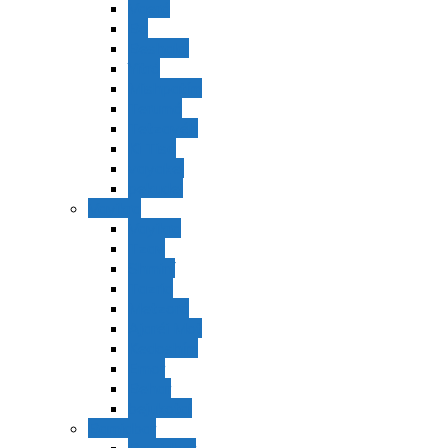
Vaerá
Bo
Beshalaj
Yitró
Mishpatím
Terumá
Tetzavéh
Ki Tisá
vayakel
pekudei
Vayikra
Vayikra
Tzav
Shminí
Tazria
Metzorá
Ajaréi Mot
Kedoshím
Emor
Behar
bejukotai
Bamidbar