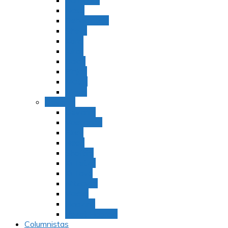
Bamidbar
Nasó
Behaaloteja
Shelaj
Koraj
Jukat
Balak
Pinjas
Matot
Masei
Devarim
Devarím
Vaetjanán
Ekev
Reeh
Shoftím
Ki Tetzé
Ki Tavó
Nitzavim
Vaiélej
Haazinu
Vezot Habrajá
Columnistas