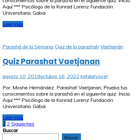
conocimientos sobre la parashá en el siguiente quiz: Inicia
Aquí *** Psicólogo de la Konrad Lorenz Fundación
Universitaria. Gabai
Leer más
Parashá de la Semana:
Quiz de la parashah
Vaetjanán
Quiz Parashat Vaetjanan
agosto 10, 2019
octubre 16, 2022
kehilatyovel
Por: Moshe Hernández Parashat Vaetjanan, Prueba tus
conocimientos sobre la parashá en el siguiente quiz: Inicia
Aquí *** Psicólogo de la Konrad Lorenz Fundación
Universitaria. Gabai
Leer más
Paginación
1
2
Siguientes
Buscar
de
Buscar