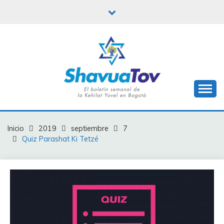
Saltar
al
contenido
Boletín Shavua Tov
BOLETÍN SHAVUA
TOV
Inicio
2019
septiembre
7
Quiz Parashat Ki Tetzé