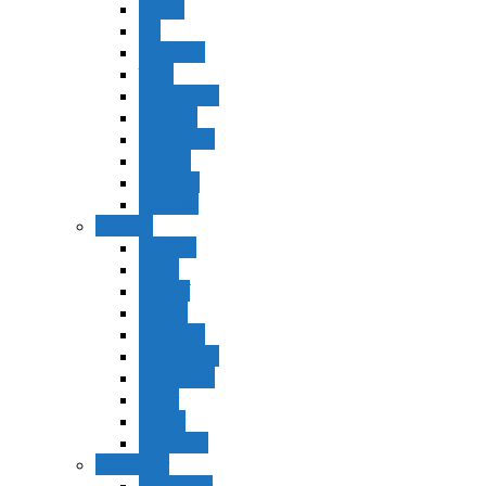
Vaerá
Bo
Beshalaj
Yitró
Mishpatím
Terumá
Tetzavéh
Ki Tisá
vayakel
pekudei
Vayikra
Vayikra
Tzav
Shminí
Tazria
Metzorá
Ajaréi Mot
Kedoshím
Emor
Behar
bejukotai
Bamidbar