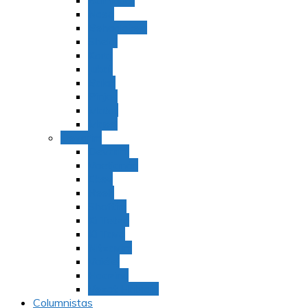
Bamidbar
Nasó
Behaaloteja
Shelaj
Koraj
Jukat
Balak
Pinjas
Matot
Masei
Devarim
Devarím
Vaetjanán
Ekev
Reeh
Shoftím
Ki Tetzé
Ki Tavó
Nitzavim
Vaiélej
Haazinu
Vezot Habrajá
Columnistas