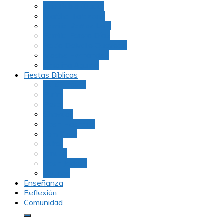
Julio Rubio (Dudu)
Martha Tarazona
Familia Barrios Lara
Familia Forero Díaz
Rocio Delvalle Quevedo
Moshe Hernández
Carolina Aguirre
Fiestas Bíblicas
Tu B’Shevat
Purim
Pesaj
Shavuot
Rosh Hashana
Yom Kipur
Sukot
Januca
Rosh Jodesh
Ayunos
Enseñanza
Reflexión
Comunidad