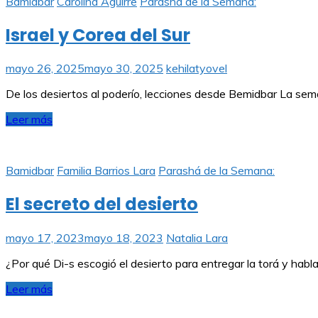
Bamidbar
Carolina Aguirre
Parashá de la Semana:
Israel y Corea del Sur
mayo 26, 2025
mayo 30, 2025
kehilatyovel
De los desiertos al poderío, lecciones desde Bemidbar La sem
Leer más
Bamidbar
Familia Barrios Lara
Parashá de la Semana:
El secreto del desierto
mayo 17, 2023
mayo 18, 2023
Natalia Lara
¿Por qué Di-s escogió el desierto para entregar la torá y habl
Leer más