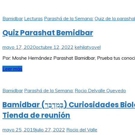
Bamidbar
Lecturas
Parashá de la Semana:
Quiz de la parasha
Quiz Parashat Bemidbar
mayo 17, 2020
octubre 12, 2022
kehilatyovel
Por: Moshe Hernández Parashat Bamidbar, Prueba tus conocimie
Leer más
Bamidbar
Parashá de la Semana:
Rocio Delvalle Quevedo
Bamidbar (בְּמִדְבַּר) Curiosidades Biológicas y Ambientales de la distribución de las tribus alrededor de la
Tienda de reunión
mayo 25, 2019
julio 27, 2022
Rocio del Valle