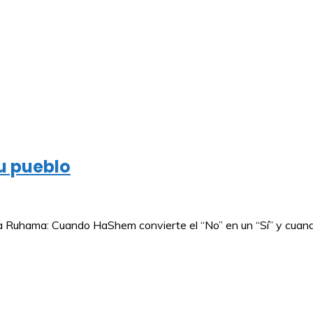
u pueblo
hama: Cuando HaShem convierte el “No” en un “Sí” y cuando l