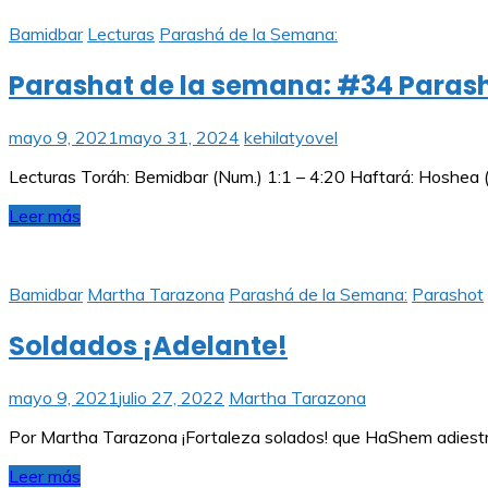
Bamidbar
Lecturas
Parashá de la Semana:
Parashat de la semana: #34 Paras
mayo 9, 2021
mayo 31, 2024
kehilatyovel
Lecturas Toráh: Bemidbar (Num.) 1:1 – 4:20 Haftará: Hoshea (
Leer más
Bamidbar
Martha Tarazona
Parashá de la Semana:
Parashot
Soldados ¡Adelante!
mayo 9, 2021
julio 27, 2022
Martha Tarazona
Por Martha Tarazona ¡Fortaleza solados! que HaShem adiestra
Leer más