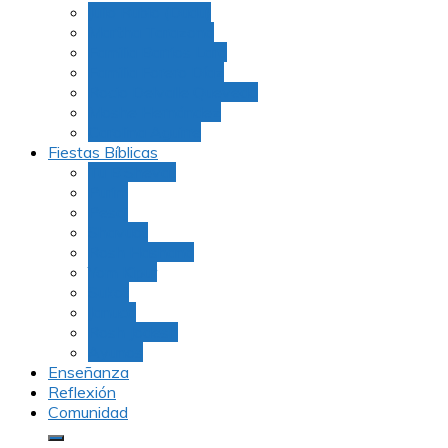
Julio Rubio (Dudu)
Martha Tarazona
Familia Barrios Lara
Familia Forero Díaz
Rocio Delvalle Quevedo
Moshe Hernández
Carolina Aguirre
Fiestas Bíblicas
Tu B’Shevat
Purim
Pesaj
Shavuot
Rosh Hashana
Yom Kipur
Sukot
Januca
Rosh Jodesh
Ayunos
Enseñanza
Reflexión
Comunidad