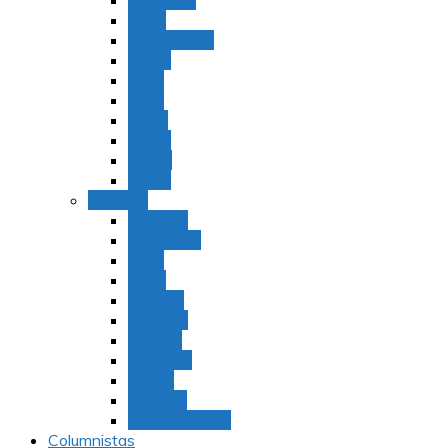
Bamidbar
Nasó
Behaaloteja
Shelaj
Koraj
Jukat
Balak
Pinjas
Matot
Masei
Devarim
Devarím
Vaetjanán
Ekev
Reeh
Shoftím
Ki Tetzé
Ki Tavó
Nitzavim
Vaiélej
Haazinu
Vezot Habrajá
Columnistas