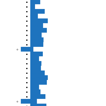
Vaerá
Bo
Beshalaj
Yitró
Mishpatím
Terumá
Tetzavéh
Ki Tisá
vayakel
pekudei
Vayikra
Vayikra
Tzav
Shminí
Tazria
Metzorá
Ajaréi Mot
Kedoshím
Emor
Behar
bejukotai
Bamidbar