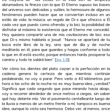
abrumadora, la fineza con la que El Eterno supuso las bases
del universo son delicadas y sutiles, la hermosura de algunos
fenómenos pueden hacer que se conviertan incluso en un
estilo de vida: la música, un regalo de Di-s que ofrezco a Él
cada vez que puedo como ofrenda; y la bici, la posibilidad de
disfrutar al máximo la existencia que el Eterno me concedió.
Hoy quisiera compartir una de mis cavilaciones de bici, eso
que Di-s mismo hablaría a Josué: “Nunca se apartará de tu
boca este libro de la ley, sino que de día y de noche
meditarás en él, para que guardes y hagas conforme a todo
lo que en él está escrito; porque entonces harás prosperar tu
camino y todo te saldrá bien” [
Jos 1:8
].
Ver cómo los dientes del plato cazan a la perfección en
la
cadena genera la certeza de que, mientras continúe
pedaleando, no voy a parar. Pero verlo a 40 kilómetros por
hora a las ocho de la noche no es muy buena idea ¿verdad?
Significa que cada segundo que pase mirando hacia abajo,
voy a recorrer alrededor de once metros a ciegas, sin saber
qué hay delante mío. Ver el pavimento centelleante luego de
la lluvia a menos de un metro frente a mí, tampoco es buena
idea, aunque la vista sea hermosa. Debo ver, al menos, once