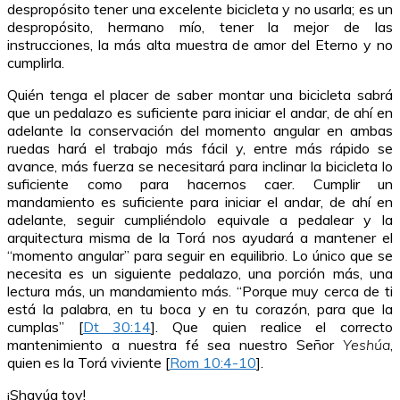
despropósito tener una excelente bicicleta y no usarla; es un
despropósito, hermano mío, tener la mejor de las
instrucciones, la más alta muestra de amor del Eterno y no
cumplirla.
Quién tenga el placer de saber montar una bicicleta sabrá
que un pedalazo es suficiente para iniciar el andar, de ahí en
adelante la conservación del momento angular en ambas
ruedas hará el trabajo más fácil y, entre más rápido se
avance, más fuerza se necesitará para inclinar la bicicleta lo
suficiente como para hacernos caer. Cumplir un
mandamiento es suficiente para iniciar el andar, de ahí en
adelante, seguir cumpliéndolo equivale a pedalear y la
arquitectura misma de la Torá nos ayudará a mantener el
“momento angular” para seguir en equilibrio. Lo único que se
necesita es un siguiente pedalazo, una porción más, una
lectura más, un mandamiento más. “Porque muy cerca de ti
está la palabra, en tu boca y en tu corazón, para que la
cumplas” [
Dt 30:14
]. Que quien realice el correcto
mantenimiento a nuestra fé sea nuestro Señor
Yeshúa
,
quien es la Torá viviente [
Rom 10:4-10
].
¡Shavúa tov!