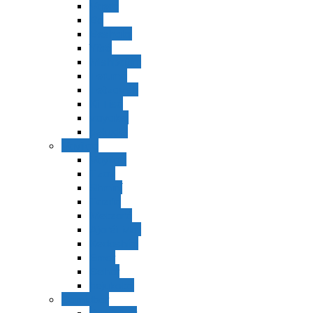
Vaerá
Bo
Beshalaj
Yitró
Mishpatím
Terumá
Tetzavéh
Ki Tisá
vayakel
pekudei
Vayikra
Vayikra
Tzav
Shminí
Tazria
Metzorá
Ajaréi Mot
Kedoshím
Emor
Behar
bejukotai
Bamidbar