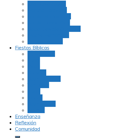
Julio Rubio (Dudu)
Martha Tarazona
Familia Barrios Lara
Familia Forero Díaz
Rocio Delvalle Quevedo
Moshe Hernández
Carolina Aguirre
Fiestas Bíblicas
Tu B’Shevat
Purim
Pesaj
Shavuot
Rosh Hashana
Yom Kipur
Sukot
Januca
Rosh Jodesh
Ayunos
Enseñanza
Reflexión
Comunidad