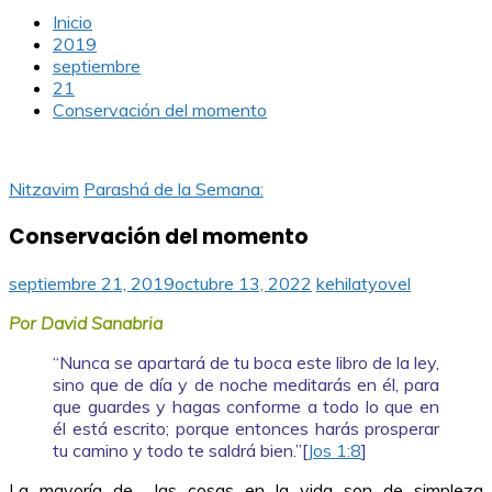
Inicio
2019
septiembre
21
Conservación del momento
Nitzavim
Parashá de la Semana:
Conservación del momento
septiembre 21, 2019
octubre 13, 2022
kehilatyovel
Por David Sanabria
“Nunca se apartará de tu boca este libro de la ley,
sino que de día y de noche meditarás en él, para
que guardes y hagas conforme a todo lo que en
él está escrito; porque entonces harás prosperar
tu camino y todo te saldrá bien.”[
Jos 1:8
]
La mayoría de las cosas en la vida son de simpleza