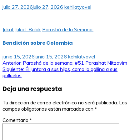
julio 27, 2026
julio 27, 2026
kehilatyovel
Jukat
Jukat-Balak
Parashá de la Semana:
Bendición sobre Colombia
junio 15, 2026
junio 15, 2026
kehilatyovel
Navegación
Anterior:
Parashá de la semana: #51 Parashat Nitzavim
Siguiente:
Él juntará a sus hijos, como la gallina a sus
de
polluelos
entradas
Deja una respuesta
Tu dirección de correo electrónico no será publicada.
Los
campos obligatorios están marcados con
*
Comentario
*