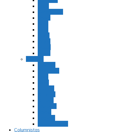
Bamidbar
Nasó
Behaaloteja
Shelaj
Koraj
Jukat
Balak
Pinjas
Matot
Masei
Devarim
Devarím
Vaetjanán
Ekev
Reeh
Shoftím
Ki Tetzé
Ki Tavó
Nitzavim
Vaiélej
Haazinu
Vezot Habrajá
Columnistas