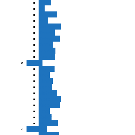
Vaerá
Bo
Beshalaj
Yitró
Mishpatím
Terumá
Tetzavéh
Ki Tisá
vayakel
pekudei
Vayikra
Vayikra
Tzav
Shminí
Tazria
Metzorá
Ajaréi Mot
Kedoshím
Emor
Behar
bejukotai
Bamidbar