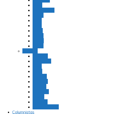
Bamidbar
Nasó
Behaaloteja
Shelaj
Koraj
Jukat
Balak
Pinjas
Matot
Masei
Devarim
Devarím
Vaetjanán
Ekev
Reeh
Shoftím
Ki Tetzé
Ki Tavó
Nitzavim
Vaiélej
Haazinu
Vezot Habrajá
Columnistas