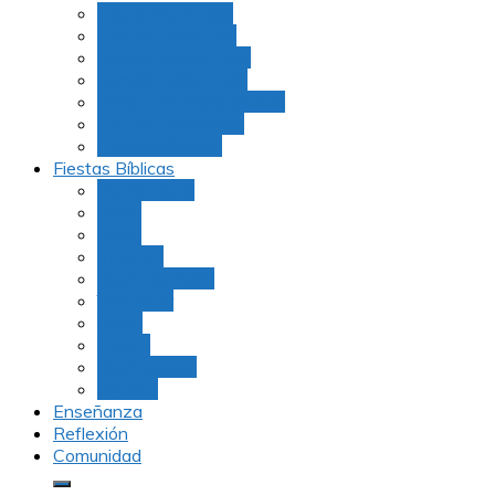
Julio Rubio (Dudu)
Martha Tarazona
Familia Barrios Lara
Familia Forero Díaz
Rocio Delvalle Quevedo
Moshe Hernández
Carolina Aguirre
Fiestas Bíblicas
Tu B’Shevat
Purim
Pesaj
Shavuot
Rosh Hashana
Yom Kipur
Sukot
Januca
Rosh Jodesh
Ayunos
Enseñanza
Reflexión
Comunidad