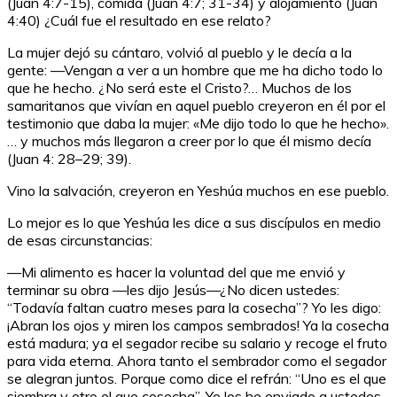
(Juan 4:7-15), comida (Juan 4:7; 31-34) y alojamiento (Juan
4:40) ¿Cuál fue el resultado en ese relato?
La mujer dejó su cántaro, volvió al pueblo y le decía a la
gente: —Vengan a ver a un hombre que me ha dicho todo lo
que he hecho. ¿No será este el Cristo?… Muchos de los
samaritanos que vivían en aquel pueblo creyeron en él por el
testimonio que daba la mujer: «Me dijo todo lo que he hecho».
… y muchos más llegaron a creer por lo que él mismo decía
(Juan 4:
28
–
29
;
39
)
.
Vino la salvación, creyeron en
Yeshúa
muchos en ese pueblo.
Lo mejor es lo que
Yeshúa
les dice a sus discípulos en medio
de esas circunstancias:
—Mi alimento es hacer la voluntad del que me envió y
terminar su obra —les dijo Jesús—¿No dicen ustedes:
“Todavía faltan cuatro meses para la cosecha”? Yo les digo:
¡Abran los ojos y miren los campos sembrados! Ya la cosecha
está madura; ya el segador recibe su salario y recoge el fruto
para vida eterna. Ahora tanto el sembrador como el segador
se alegran juntos. Porque como dice el refrán: “Uno es el que
siembra y otro el que cosecha”. Yo los he enviado a ustedes