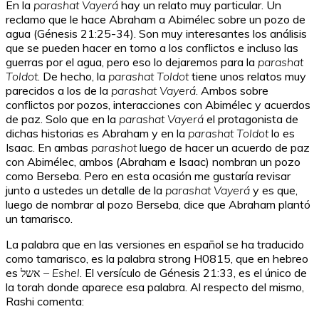
En la
parashat Vayerá
hay un relato muy particular. Un
reclamo que le hace Abraham a Abimélec sobre un pozo de
agua (Génesis 21:25-34). Son muy interesantes los análisis
que se pueden hacer en torno a los conflictos e incluso las
guerras por el agua, pero eso lo dejaremos para la
parashat
Toldot
. De hecho, la
parashat Toldot
tiene unos relatos muy
parecidos a los de la
parashat Vayerá
. Ambos sobre
conflictos por pozos, interacciones con Abimélec y acuerdos
de paz. Solo que en la
parashat Vayerá
el protagonista de
dichas historias es Abraham y en la
parashat Toldot
lo es
Isaac. En ambas
parashot
luego de hacer un acuerdo de paz
con Abimélec, ambos (Abraham e Isaac) nombran un pozo
como Berseba. Pero en esta ocasión me gustaría revisar
junto a ustedes un detalle de la
parashat Vayerá
y es que,
luego de nombrar al pozo Berseba, dice que Abraham plantó
un tamarisco.
La palabra que en las versiones en español se ha traducido
como tamarisco, es la palabra strong H0815, que en hebreo
es אשל
– Eshel
. El versículo de Génesis 21:33, es el único de
la torah donde aparece esa palabra. Al respecto del mismo,
Rashi comenta: