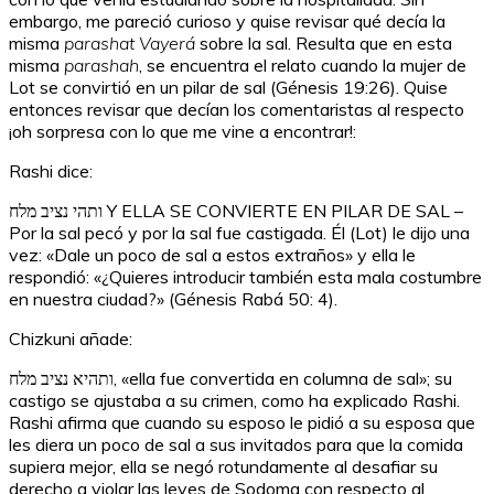
embargo, me pareció curioso y quise revisar qué decía la
misma
parashat Vayerá
sobre la sal. Resulta que en esta
misma
parashah
, se encuentra el relato cuando la mujer de
Lot se convirtió en un pilar de sal (Génesis 19:26). Quise
entonces revisar que decían los comentaristas al respecto
¡oh sorpresa con lo que me vine a encontrar!:
Rashi dice:
ותהי נציב מלח Y ELLA SE CONVIERTE EN PILAR DE SAL –
Por la sal pecó y por la sal fue castigada. Él (Lot) le dijo una
vez: «Dale un poco de sal a estos extraños» y ella le
respondió: «¿Quieres introducir también esta mala costumbre
en nuestra ciudad?» (Génesis Rabá 50: 4).
Chizkuni añade:
ותהיא נציב מלח, «ella fue convertida en columna de sal»; su
castigo se ajustaba a su crimen, como ha explicado Rashi.
Rashi afirma que cuando su esposo le pidió a su esposa que
les diera un poco de sal a sus invitados para que la comida
supiera mejor, ella se negó rotundamente al desafiar su
derecho a violar las leyes de Sodoma con respecto al