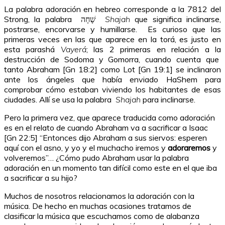
La palabra adoración en hebreo corresponde a la 7812 del
Strong, la palabra שָׁחָה
Shajah
que significa inclinarse,
postrarse, encorvarse y humillarse. Es curioso que las
primeras veces en las que aparece en la torá, es justo en
esta parashá
Vayerá
; las 2 primeras en relación a la
destrucción de Sodoma y Gomorra, cuando cuenta que
tanto Abraham [Gn 18:2] como Lot [Gn 19:1] se inclinaron
ante los ángeles que había enviado HaShem para
comprobar cómo estaban viviendo los habitantes de esas
ciudades. Allí se usa la palabra
Shajah
para inclinarse.
Pero la primera vez, que aparece traducida como adoración
es en el relato de cuando Abraham va a sacrificar a Isaac
[Gn 22:5] “Entonces dijo Abraham a sus siervos: esperen
aquí con el asno, y yo y el muchacho iremos y
adoraremos
y
volveremos”… ¿Cómo pudo Abraham usar la palabra
adoración en un momento tan difícil como este en el que iba
a sacrificar a su hijo?
Muchos de nosotros relacionamos la adoración con la
música. De hecho en muchas ocasiones tratamos de
clasificar la música que escuchamos como de alabanza