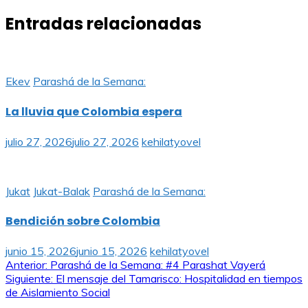
Entradas relacionadas
Ekev
Parashá de la Semana:
La lluvia que Colombia espera
julio 27, 2026
julio 27, 2026
kehilatyovel
Jukat
Jukat-Balak
Parashá de la Semana:
Bendición sobre Colombia
junio 15, 2026
junio 15, 2026
kehilatyovel
Navegación
Anterior:
Parashá de la Semana: #4 Parashat Vayerá
Siguiente:
El mensaje del Tamarisco: Hospitalidad en tiempos
de
de Aislamiento Social