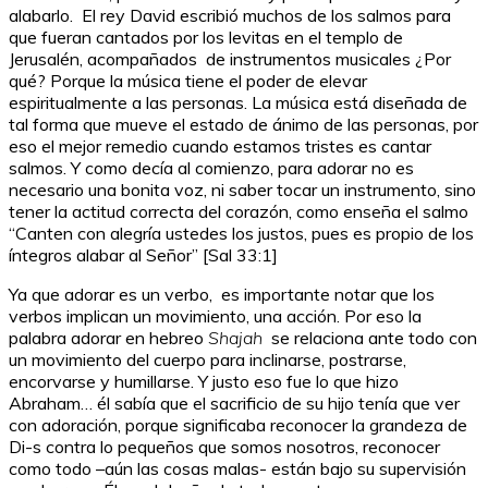
alabarlo. El rey David escribió muchos de los salmos para
que fueran cantados por los levitas en el templo de
Jerusalén, acompañados de instrumentos musicales ¿Por
qué? Porque la música tiene el poder de elevar
espiritualmente a las personas. La música está diseñada de
tal forma que mueve el estado de ánimo de las personas, por
eso el mejor remedio cuando estamos tristes es cantar
salmos. Y como decía al comienzo, para adorar no es
necesario una bonita voz, ni saber tocar un instrumento, sino
tener la actitud correcta del corazón, como enseña el salmo
“Canten con alegría ustedes los justos, pues es propio de los
íntegros alabar al Señor” [Sal 33:1]
Ya que adorar es un verbo, es importante notar que los
verbos implican un movimiento, una acción. Por eso la
palabra adorar en hebreo
Shajah
se relaciona ante todo con
un movimiento del cuerpo para inclinarse, postrarse,
encorvarse y humillarse. Y justo eso fue lo que hizo
Abraham… él sabía que el sacrificio de su hijo tenía que ver
con adoración, porque significaba reconocer la grandeza de
Di-s contra lo pequeños que somos nosotros, reconocer
como todo –aún las cosas malas- están bajo su supervisión