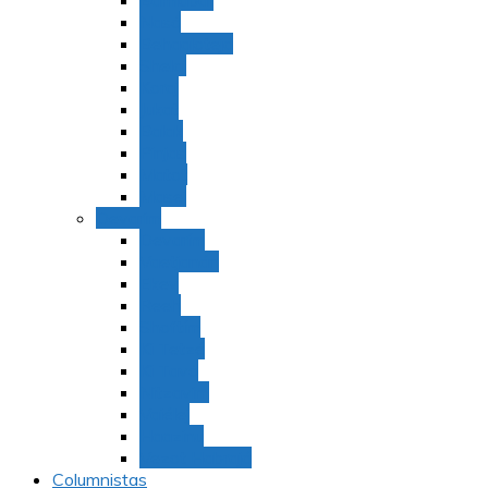
Bamidbar
Nasó
Behaaloteja
Shelaj
Koraj
Jukat
Balak
Pinjas
Matot
Masei
Devarim
Devarím
Vaetjanán
Ekev
Reeh
Shoftím
Ki Tetzé
Ki Tavó
Nitzavim
Vaiélej
Haazinu
Vezot Habrajá
Columnistas