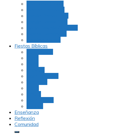
Julio Rubio (Dudu)
Martha Tarazona
Familia Barrios Lara
Familia Forero Díaz
Rocio Delvalle Quevedo
Moshe Hernández
Carolina Aguirre
Fiestas Bíblicas
Tu B’Shevat
Purim
Pesaj
Shavuot
Rosh Hashana
Yom Kipur
Sukot
Januca
Rosh Jodesh
Ayunos
Enseñanza
Reflexión
Comunidad