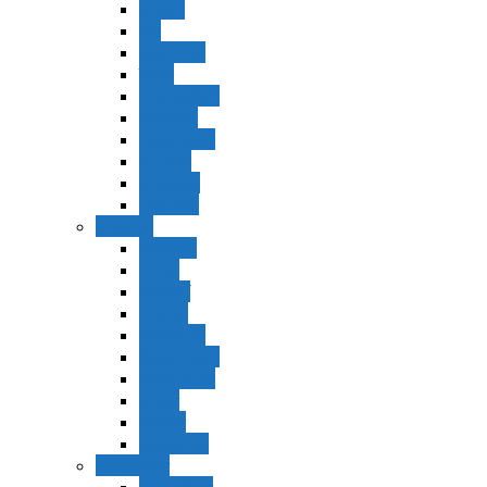
Vaerá
Bo
Beshalaj
Yitró
Mishpatím
Terumá
Tetzavéh
Ki Tisá
vayakel
pekudei
Vayikra
Vayikra
Tzav
Shminí
Tazria
Metzorá
Ajaréi Mot
Kedoshím
Emor
Behar
bejukotai
Bamidbar