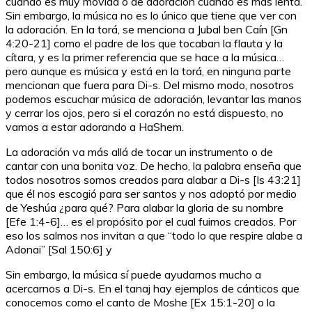
cuando es muy movida o de adoración cuando es más lenta.
Sin embargo, la música no es lo único que tiene que ver con
la adoración. En la torá, se menciona a Jubal ben Caín [Gn
4:20-21] como el padre de los que tocaban la flauta y la
cítara, y es la primer referencia que se hace a la música…
pero aunque es música y está en la torá, en ninguna parte
mencionan que fuera para Di-s. Del mismo modo, nosotros
podemos escuchar música de adoración, levantar las manos
y cerrar los ojos, pero si el corazón no está dispuesto, no
vamos a estar adorando a HaShem.
La adoración va más allá de tocar un instrumento o de
cantar con una bonita voz. De hecho, la palabra enseña que
todos nosotros somos creados para alabar a Di-s [Is 43:21]
que él nos escogió para ser santos y nos adoptó por medio
de Yeshúa ¿para qué? Para alabar la gloria de su nombre
[Efe 1:4-6]… es el propósito por el cual fuimos creados. Por
eso los salmos nos invitan a que “todo lo que respire alabe a
Adonai” [Sal 150:6] y
Sin embargo, la música sí puede ayudarnos mucho a
acercarnos a Di-s. En el tanaj hay ejemplos de cánticos que
conocemos como el canto de Moshe [Ex 15:1-20] o la