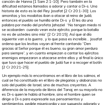
canción de Hanna [1 Sam 2:1-10]. Pero también en la
dificultad estamos llamados a adorar y cantar a Di-s. Una
historia de esto es la del Rey Josafat [2 Cr 20:1-30]: Los
amonitas y los moabitas iban a atacar al reino de Judá,
entonces el pueblo se humilla ante Di-s y Él les da una
palabra por medio del profeta Jahaziel “No tengan miedo ni
se acobarden cuando vean este ejército, porque la batalla
no es de ustedes sino mía” [2 Cr 20:15]. Así que al día
siguiente van a la guerra , y lo que pasa es increíble… Josafat
ordena que los levitas vayan al frente cantando “Den
gracias al Señor porque él es bueno, su gran amor perdura
para siempre”, y en cuanto empiezan a cantar los ejércitos
enemigos empezaron a atacarse entre ellos y al final lo único
que tuvo que hacer el pueblo de Judá fue ir a recoger el botín
[2 Cr 20:21-25].
Un ejemplo más lo encontramos en el libro de los salmos, el
cual se ha constituido en el libro de plegarias y alabanzas no
solo del pueblo de Israel, sino de muchos creyentes. A
diferencia de la mayoría de libros del Tanaj, en su mayoría no
es Di-s quien le habla al hombre, sino el hombre quien se
dirige a Di-s para expresarle sus pensamientos y
sentimientos, pedirle misericordia y por supuesto adorarlo y