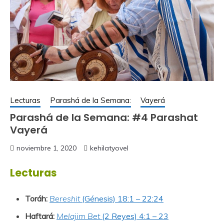
Lecturas
Parashá de la Semana:
Vayerá
Parashá de la Semana: #4 Parashat
Vayerá
noviembre 1, 2020
kehilatyovel
Lecturas
Toráh:
Bereshit
(Génesis) 18:1 – 22:24
Haftará:
Melajim Bet
(2 Reyes) 4:1 – 23