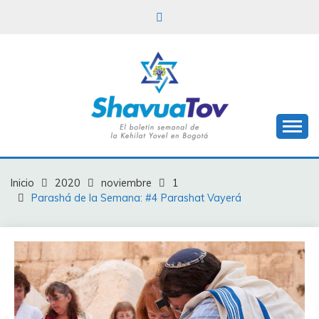
Saltar
al
contenido
Boletín Shavua Tov
BOLETÍN SHAVUA
TOV
Inicio
2020
noviembre
1
Parashá de la Semana: #4 Parashat Vayerá