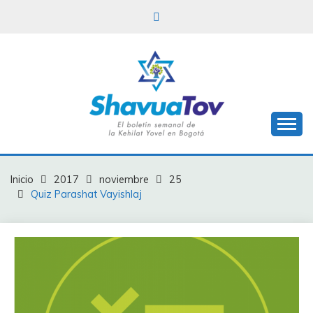
Saltar
al
contenido
Boletín Shavua Tov
BOLETÍN SHAVUA
TOV
Inicio
2017
noviembre
25
Quiz Parashat Vayishlaj