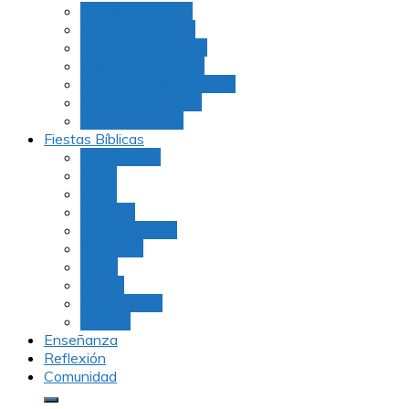
Julio Rubio (Dudu)
Martha Tarazona
Familia Barrios Lara
Familia Forero Díaz
Rocio Delvalle Quevedo
Moshe Hernández
Carolina Aguirre
Fiestas Bíblicas
Tu B’Shevat
Purim
Pesaj
Shavuot
Rosh Hashana
Yom Kipur
Sukot
Januca
Rosh Jodesh
Ayunos
Enseñanza
Reflexión
Comunidad