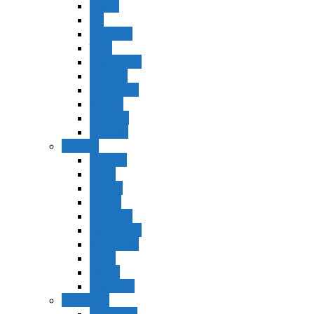
Vaerá
Bo
Beshalaj
Yitró
Mishpatím
Terumá
Tetzavéh
Ki Tisá
vayakel
pekudei
Vayikra
Vayikra
Tzav
Shminí
Tazria
Metzorá
Ajaréi Mot
Kedoshím
Emor
Behar
bejukotai
Bamidbar