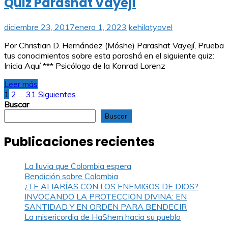
Quiz Parashat Vayejí
diciembre 23, 2017
enero 1, 2023
kehilatyovel
Por Christian D. Hernández (Móshe) Parashat Vayejí, Prueba
tus conocimientos sobre esta parashá en el siguiente quiz:
Inicia Aquí *** Psicólogo de la Konrad Lorenz
Leer más
Paginación
1
2
…
31
Siguientes
Buscar
de
Buscar
entradas
Publicaciones recientes
La lluvia que Colombia espera
Bendición sobre Colombia
¿TE ALIARÍAS CON LOS ENEMIGOS DE DIOS?
INVOCANDO LA PROTECCION DIVINA: EN
SANTIDAD Y EN ORDEN PARA BENDECIR
La misericordia de HaShem hacia su pueblo