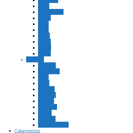
Bamidbar
Nasó
Behaaloteja
Shelaj
Koraj
Jukat
Balak
Pinjas
Matot
Masei
Devarim
Devarím
Vaetjanán
Ekev
Reeh
Shoftím
Ki Tetzé
Ki Tavó
Nitzavim
Vaiélej
Haazinu
Vezot Habrajá
Columnistas