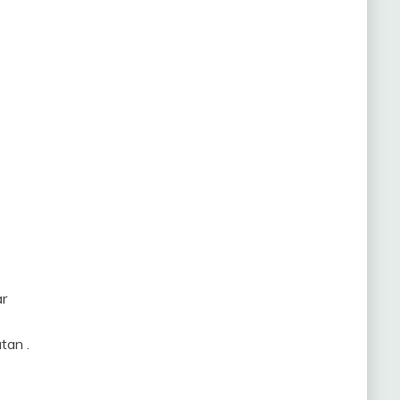
ar
tan .