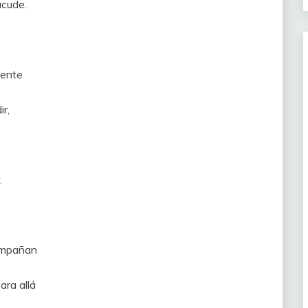
acude.
gente
ir,
.
ompañan
ara allá