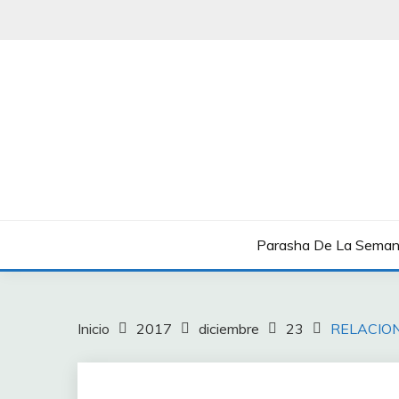
Saltar
al
contenido
Boletín Shavua Tov
BOLETÍN SHAVUA T
Parasha De La Sema
Inicio
2017
diciembre
23
RELACIO