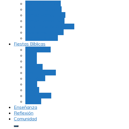
Julio Rubio (Dudu)
Martha Tarazona
Familia Barrios Lara
Familia Forero Díaz
Rocio Delvalle Quevedo
Moshe Hernández
Carolina Aguirre
Fiestas Bíblicas
Tu B’Shevat
Purim
Pesaj
Shavuot
Rosh Hashana
Yom Kipur
Sukot
Januca
Rosh Jodesh
Ayunos
Enseñanza
Reflexión
Comunidad