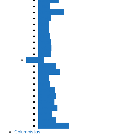
Bamidbar
Nasó
Behaaloteja
Shelaj
Koraj
Jukat
Balak
Pinjas
Matot
Masei
Devarim
Devarím
Vaetjanán
Ekev
Reeh
Shoftím
Ki Tetzé
Ki Tavó
Nitzavim
Vaiélej
Haazinu
Vezot Habrajá
Columnistas