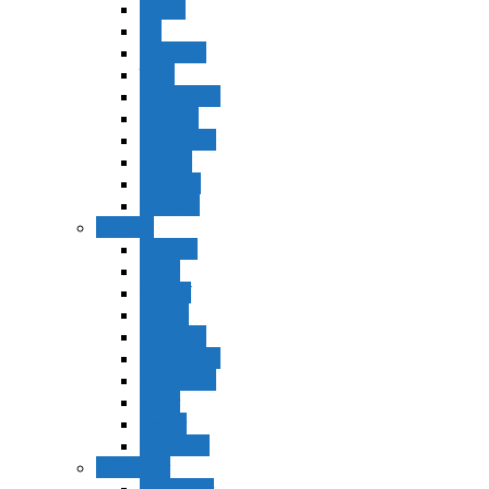
Vaerá
Bo
Beshalaj
Yitró
Mishpatím
Terumá
Tetzavéh
Ki Tisá
vayakel
pekudei
Vayikra
Vayikra
Tzav
Shminí
Tazria
Metzorá
Ajaréi Mot
Kedoshím
Emor
Behar
bejukotai
Bamidbar