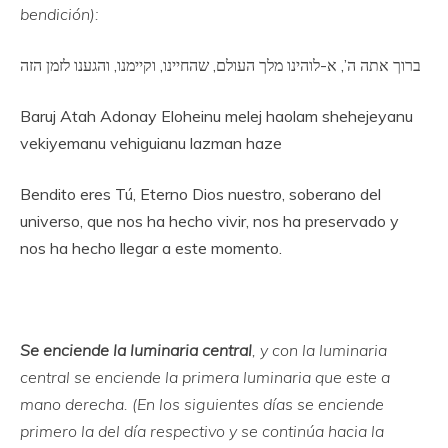
bendición):
ברוך אתה ה’, א-לוהינו מלך העולם, שהחיינו, וקיימנו, והגענו לזמן הזה
Baruj Atah Adonay Eloheinu melej haolam shehejeyanu
vekiyemanu vehiguianu lazman haze
Bendito eres Tú, Eterno Dios nuestro, soberano del
universo, que nos ha hecho vivir, nos ha preservado y
nos ha hecho llegar a este momento.
Se enciende la luminaria central
, y con la luminaria
central se enciende la primera luminaria que este a
mano derecha. (En los siguientes días se enciende
primero la del día respectivo y se continúa hacia la