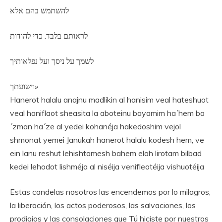
להשתמש בהם אלא
לראותם בלבד. כדי להודות
לשמך על ניסך ועל נפלאותיך
וישועתך»
Hanerot halalu anajnu madlikin al hanisim veal hateshuot
veal haniflaot sheasita la aboteinu bayamim ha´hem ba
´zman ha´ze al yedei kohanéja hakedoshim vejol
shmonat yemei Janukah hanerot halalu kodesh hem, ve
ein lanu reshut lehishtamesh bahem elah lirotam bilbad
kedei lehodot lishméja al niséija venifleotéija vishuotéija
Estas candelas nosotros las encendemos por lo milagros,
la liberación, los actos poderosos, las salvaciones, los
prodigios y las consolaciones que Tú hiciste por nuestros