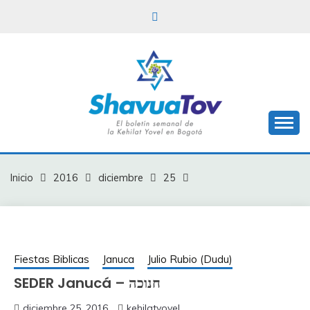
Saltar
al
contenido
Boletín Shavua Tov
BOLETÍN SHAVUA
TOV
Inicio
2016
diciembre
25
Fiestas Biblicas
Januca
Julio Rubio (Dudu)
SEDER Janucá – חנוכה
diciembre 25, 2016
kehilatyovel