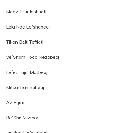
Maoz Tsur Ieshuati
Leja Nae Le´shabeaj
Tikon Beit Tefilati
Ve´Sham Toda Nezabeaj
Le´et Tajín Matbeaj
Mitsar hamnabeaj
Az Egmor
Be´Shir Mizmor
Janukat Ha´mizbeaj