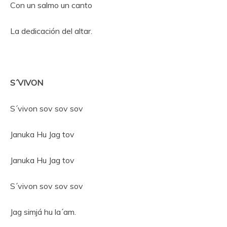
Con un salmo un canto
La dedicación del altar.
S´VIVON
S´vivon sov sov sov
Januka Hu Jag tov
Januka Hu Jag tov
S´vivon sov sov sov
Jag simjá hu la´am.