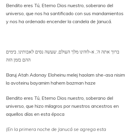
Bendito eres Tú, Eterno Dios nuestro, soberano del
universo, que nos ha santificado con sus mandamientos
y nos ha ordenado encender la candela de Janucá.
ברוך אתה ה’, א-לוהינו מלך העולם, שעשה נסים לאבותינו, בימים
ההם בזמן הזה
Baruj Atah Adonay Eloheinu melej haolam she-asa nisim
la avoteinu bayamim hahem bazman haze
Bendito eres Tú, Eterno Dios nuestro, soberano del
universo, que hizo milagros por nuestros ancestros en
aquellos días en esta época
(En la primera noche de Janucá se agrega esta