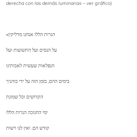
derecha con las demás luminarias – ver gráfico)
«הנרות הללו אנחנו מדליקין
על הנסים ועל התשועות ועל
הנפלאות שעשית לאבותינו
בימים ההם, בזמן הזה על ידי כוהניך
הקדושים וכל שמונת
ימי החנוכה הנרות הללו
קודש הם, ואין לנו רשות