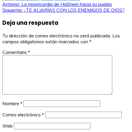
Navegación
Anterior:
La misericordia de HaShem hacia su pueblo
Siguiente:
¿TE ALIARÍAS CON LOS ENEMIGOS DE DIOS?
de
Deja una respuesta
entradas
Tu dirección de correo electrónico no será publicada.
Los
campos obligatorios están marcados con
*
Comentario
*
Nombre
*
Correo electrónico
*
Web