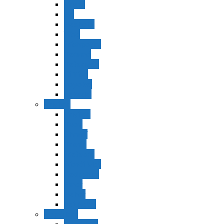
Vaerá
Bo
Beshalaj
Yitró
Mishpatím
Terumá
Tetzavéh
Ki Tisá
vayakel
pekudei
Vayikra
Vayikra
Tzav
Shminí
Tazria
Metzorá
Ajaréi Mot
Kedoshím
Emor
Behar
bejukotai
Bamidbar