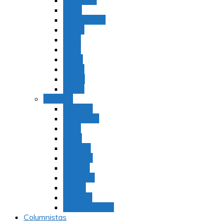
Bamidbar
Nasó
Behaaloteja
Shelaj
Koraj
Jukat
Balak
Pinjas
Matot
Masei
Devarim
Devarím
Vaetjanán
Ekev
Reeh
Shoftím
Ki Tetzé
Ki Tavó
Nitzavim
Vaiélej
Haazinu
Vezot Habrajá
Columnistas