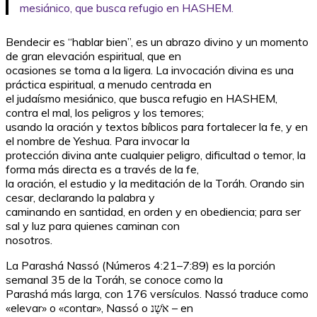
mesiánico, que busca refugio en HASHEM.
Bendecir es “hablar bien”, es un abrazo divino y un momento
de gran elevación espiritual, que en
ocasiones se toma a la ligera. La invocación divina es una
práctica espiritual, a menudo centrada en
el judaísmo mesiánico, que busca refugio en HASHEM,
contra el mal, los peligros y los temores;
usando la oración y textos bíblicos para fortalecer la fe, y en
el nombre de Yeshua. Para invocar la
protección divina ante cualquier peligro, dificultad o temor, la
forma más directa es a través de la fe,
la oración, el estudio y la meditación de la Toráh. Orando sin
cesar, declarando la palabra y
caminando en santidad, en orden y en obediencia; para ser
sal y luz para quienes caminan con
nosotros.
La Parashá Nassó (Números 4:21–7:89) es la porción
semanal 35 de la Toráh, se conoce como la
Parashá más larga, con 176 versículos. Nassó traduce como
«elevar» o «contar», Nassó o אֹׂשָנ – en