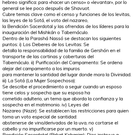
hebreo significa: para «hacer un censo» o «levantar», por lo
general se lee poco después de Shavuot.
Cubre temas clave como el censo y funciones de los levitas,
las leyes de la Sotá, el voto del nazareo,
la Bendición Sacerdotal y las ofrendas de los líderes para la
inauguración del Mishkán o Tabernáculo.
Dentro de la Parashá Nassó se destacan los siguientes
puntos: i) Los Deberes de los Levitas: Se
detalla la responsabilidad de la familia de Gershón en el
transporte de las cortinas y coberturas del
Tabernáculo. ii) Purificación del Campamento: Se ordena
alejar del campamento a los impuros
para mantener la santidad del lugar donde mora la Divinidad.
iii) La Sotá (La Mujer Sospechosa):
Se describe el procedimiento a seguir cuando un esposo
tiene celos y sospecha que su esposa ha
cometido adulterio, un tema que aborda la confianza y la
sospecha en el matrimonio. iv) Leyes del
Nazareo (Nazir): Se establecen las restricciones para quien
toma un voto especial de santidad:
abstenerse de vino/derivados de la uva, no cortarse el
cabello y no impurificarse por un muerto. v)
Bendición Sacerdotal (Birkat Kohanim): Dios instruye a