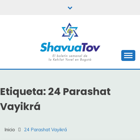
Saltar
al
contenido
Boletín Shavua Tov
BOLETÍN SHAVUA
TOV
Etiqueta:
24 Parashat
Vayikrá
Inicio
24 Parashat Vayikrá