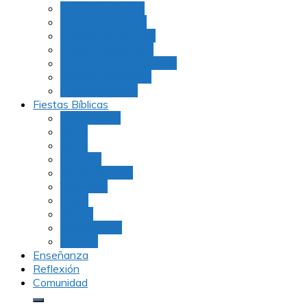
Julio Rubio (Dudu)
Martha Tarazona
Familia Barrios Lara
Familia Forero Díaz
Rocio Delvalle Quevedo
Moshe Hernández
Carolina Aguirre
Fiestas Bíblicas
Tu B’Shevat
Purim
Pesaj
Shavuot
Rosh Hashana
Yom Kipur
Sukot
Januca
Rosh Jodesh
Ayunos
Enseñanza
Reflexión
Comunidad