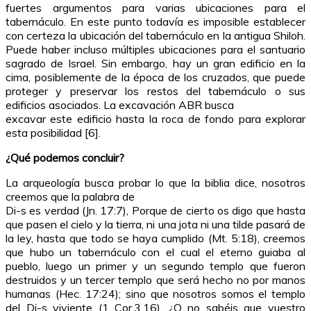
fuertes argumentos para varias ubicaciones para el
tabernáculo. En este punto todavía es imposible establecer
con certeza la ubicación del tabernáculo en la antigua Shiloh.
Puede haber incluso múltiples ubicaciones para el santuario
sagrado de Israel. Sin embargo, hay un gran edificio en la
cima, posiblemente de la época de los cruzados, que puede
proteger y preservar los restos del tabernáculo o sus
edificios asociados. La excavación ABR busca
excavar este edificio hasta la roca de fondo para explorar
esta posibilidad [6].
¿Qué podemos concluir?
La arqueología busca probar lo que la biblia dice, nosotros
creemos que la palabra de
Di-s es verdad (Jn. 17:7), Porque de cierto os digo que hasta
que pasen el cielo y la tierra, ni una jota ni una tilde pasará de
la ley, hasta que todo se haya cumplido (Mt. 5:18), creemos
que hubo un tabernáculo con el cual el eterno guiaba al
pueblo, luego un primer y un segundo templo que fueron
destruidos y un tercer templo que será hecho no por manos
humanas (Hec. 17:24); sino que nosotros somos el templo
del Di-s viviente (1 Cor.3.16), ¿O no sabéis que vuestro