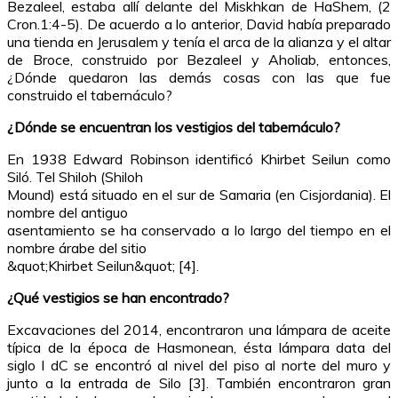
Bezaleel, estaba allí delante del Miskhkan de HaShem, (2
Cron.1:4-5). De acuerdo a lo anterior, David había preparado
una tienda en Jerusalem y tenía el arca de la alianza y el altar
de Broce, construido por Bezaleel y Aholiab, entonces,
¿Dónde quedaron las demás cosas con las que fue
construido el tabernáculo?
¿Dónde se encuentran los vestigios del tabernáculo?
En 1938 Edward Robinson identificó Khirbet Seilun como
Siló. Tel Shiloh (Shiloh
Mound) está situado en el sur de Samaria (en Cisjordania). El
nombre del antiguo
asentamiento se ha conservado a lo largo del tiempo en el
nombre árabe del sitio
&quot;Khirbet Seilun&quot; [4].
¿Qué vestigios se han encontrado?
Excavaciones del 2014, encontraron una lámpara de aceite
típica de la época de Hasmonean, ésta lámpara data del
siglo I dC se encontró al nivel del piso al norte del muro y
junto a la entrada de Silo [3]. También encontraron gran