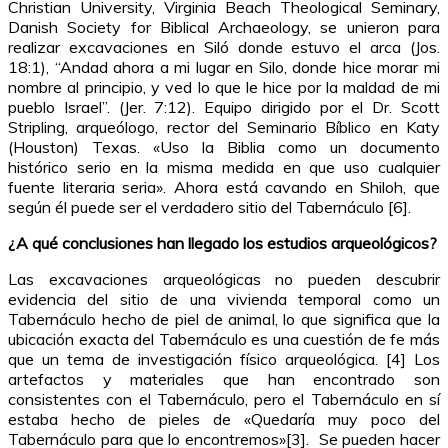
Christian University, Virginia Beach Theological Seminary,
Danish Society for Biblical Archaeology, se unieron para
realizar excavaciones en Siló donde estuvo el arca (Jos.
18:1), “Andad ahora a mi lugar en Silo, donde hice morar mi
nombre al principio, y ved lo que le hice por la maldad de mi
pueblo Israel”. (Jer. 7:12). Equipo dirigido por el Dr. Scott
Stripling, arqueólogo, rector del Seminario Bíblico en Katy
(Houston) Texas. «Uso la Biblia como un documento
histórico serio en la misma medida en que uso cualquier
fuente literaria seria». Ahora está cavando en Shiloh, que
según él puede ser el verdadero sitio del Tabernáculo [6].
¿A qué conclusiones han llegado los estudios arqueológicos?
Las excavaciones arqueológicas no pueden descubrir
evidencia del sitio de una vivienda temporal como un
Tabernáculo hecho de piel de animal, lo que significa que la
ubicación exacta del Tabernáculo es una cuestión de fe más
que un tema de investigación físico arqueológica. [4] Los
artefactos y materiales que han encontrado son
consistentes con el Tabernáculo, pero el Tabernáculo en sí
estaba hecho de pieles de «Quedaría muy poco del
Tabernáculo para que lo encontremos»[3]. Se pueden hacer