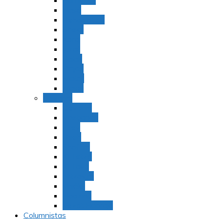
Bamidbar
Nasó
Behaaloteja
Shelaj
Koraj
Jukat
Balak
Pinjas
Matot
Masei
Devarim
Devarím
Vaetjanán
Ekev
Reeh
Shoftím
Ki Tetzé
Ki Tavó
Nitzavim
Vaiélej
Haazinu
Vezot Habrajá
Columnistas