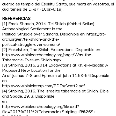
cuerpo es templo del Espíritu Santo, que mora en vosotros, el
cual tenéis de Di-s?’ (1Cor.-6:19).
REFERENCIAS
[1] Emek Shaveh, 2014. Tel Shiloh (Khirbet Seilun):
Archaeological Settlement in the
Political Struggle over Samaria. Disponible en: https://alt-
arch.org/en/tel-shiloh-and-the-
political-struggle-over-samaria/
[2] Finkelstein, The Shiloh Excavations. Disponible en:
http://www.biblearchaeology.org/page/Was-the-
Tabernacle-Ever-at-Shiloh.aspx
[3] Stripling, 2015. 2014 Excavations at Kh. el-Maqatir: A
Proposed New Location for the
Ai of Joshua 7–8 and Ephraim of John 11:53-54Disponible
en:
http://www.bibleinterp.com/PDFs/Scott2.pdf
[4] Stripling, 2016. The Israelite tabernacle at Shiloh. Bible
and Spade. 29. 3. Disponible
en:
http://www.biblearchaeology.org/file.axd?
file=2017%2f1%2fTabernacle+Stripling+B%26S+