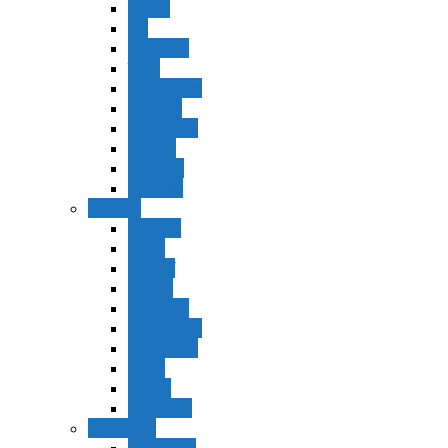
Vaerá
Bo
Beshalaj
Yitró
Mishpatím
Terumá
Tetzavéh
Ki Tisá
vayakel
pekudei
Vayikra
Vayikra
Tzav
Shminí
Tazria
Metzorá
Ajaréi Mot
Kedoshím
Emor
Behar
bejukotai
Bamidbar