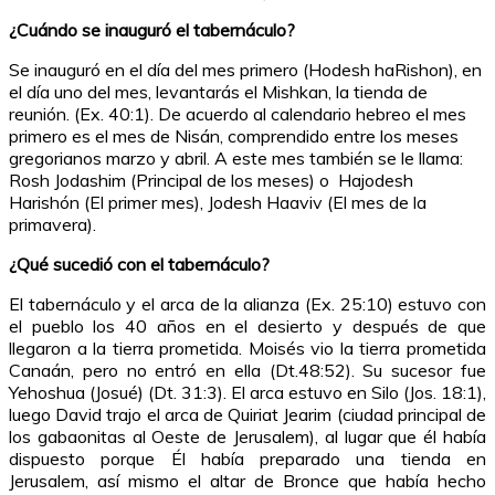
¿Cuándo se inauguró el tabernáculo?
Se inauguró en el día del mes primero (Hodesh haRishon), en
el día uno del mes, levantarás el Mishkan, la tienda de
reunión. (Ex. 40:1). De acuerdo al calendario hebreo el mes
primero es el mes de Nisán, comprendido entre los meses
gregorianos marzo y abril. A este mes también se le llama:
Rosh Jodashim (Principal de los meses) o Hajodesh
Harishón (El primer mes), Jodesh Haaviv (El mes de la
primavera).
¿Qué sucedió con el tabernáculo?
El tabernáculo y el arca de la alianza (Ex. 25:10) estuvo con
el pueblo los 40 años en el desierto y después de que
llegaron a la tierra prometida. Moisés vio la tierra prometida
Canaán, pero no entró en ella (Dt.48:52). Su sucesor fue
Yehoshua (Josué) (Dt. 31:3). El arca estuvo en Silo (Jos. 18:1),
luego David trajo el arca de Quiriat Jearim (ciudad principal de
los gabaonitas al Oeste de Jerusalem), al lugar que él había
dispuesto porque Él había preparado una tienda en
Jerusalem, así mismo el altar de Bronce que había hecho