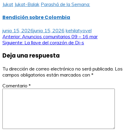
Jukat
Jukat-Balak
Parashá de la Semana:
Bendición sobre Colombia
junio 15, 2026
junio 15, 2026
kehilatyovel
Navegación
Anterior:
Anuncios comunitarios 09 – 16 mar
Siguiente:
La llave del corazón de Di-s
de
Deja una respuesta
entradas
Tu dirección de correo electrónico no será publicada.
Los
campos obligatorios están marcados con
*
Comentario
*