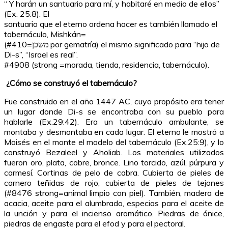
“ Y harán un santuario para mí, y habitaré en medio de ellos”
(Ex. 25:8). El
santuario que el eterno ordena hacer es también llamado el
tabernáculo, Mishkán=
(משכן=#410 por gematría) el mismo significado para “hijo de
Di-s”, “Israel es real”.
#4908 (strong =morada, tienda, residencia, tabernáculo).
¿Cómo se construyó el tabernáculo?
Fue construido en el año 1447 AC, cuyo propósito era tener
un lugar donde Di-s se encontraba con su pueblo para
hablarle (Ex.29:42). Era un tabernáculo ambulante, se
montaba y desmontaba en cada lugar. El eterno le mostró a
Moisés en el monte el modelo del tabernáculo (Ex.25:9), y lo
construyó Bezaleel y Aholiab. Los materiales utilizados
fueron oro, plata, cobre, bronce. Lino torcido, azúl, púrpura y
carmesí. Cortinas de pelo de cabra. Cubierta de pieles de
carnero teñidas de rojo, cubierta de pieles de tejones
(#8476 strong=animal limpio con piel). También, madera de
acacia, aceite para el alumbrado, especias para el aceite de
la unción y para el incienso aromático. Piedras de ónice,
piedras de engaste para el efod y para el pectoral.