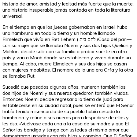
historia de amor, amistad y lealtad más fuerte que la muerte;
una historia insuperable jamás contada en toda la literatura
universal.
En el tiempo en que los jueces gobernaban en Israel, hubo
una hambruna en toda la tierra y un hombre llamado
Elimelech que vivía en Bet Lehem ( לחם בית )Casa del pan—
con su mujer que se llamaba Noemi y sus dos hijos Quelion y
Mahlon, decide salir con su familia a probar suerte en otro
país y van a Moab donde se establecen y viven durante un
tiempo. Al cabo, muere Elimelech y sus dos hijos se casan
con mujeres moabitas. El nombre de la una era Orfa y la otra
se llamaba Rut.
Sucedió que pasados algunos años, murieron también los
dos hijos de Noemi y sus nueras quedaron también viudas.
Entonces Noemi decide regresar a la tierra de Judá para
establecerse en su ciudad natal, pues se enteró que El Señor
había tenido misericordia de su pueblo había cesado la
hambruna. y reúne a sus nueras para despedirse de ellas y
les dijo: «Vuélvase cada una a la casa de su madre y que El
Señor las bendiga y tenga con ustedes el mismo amor que
demostraron ustedes con mis hijos y conmigo. Que El Señor