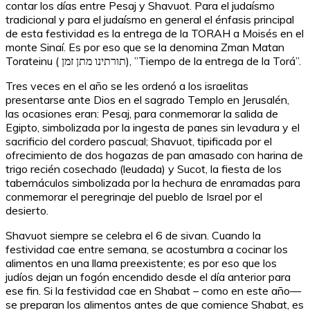
contar los días entre Pesaj y Shavuot. Para el judaísmo
tradicional y para el judaísmo en general el énfasis principal
de esta festividad es la entrega de la TORAH a Moisés en el
monte Sinaí. Es por eso que se la denomina Zman Matan
Torateinu ( תורתינו מתן זמן), ”Tiempo de la entrega de la Torá”.
Tres veces en el año se les ordenó a los israelitas
presentarse ante Dios en el sagrado Templo en Jerusalén,
las ocasiones eran: Pesaj, para conmemorar la salida de
Egipto, simbolizada por la ingesta de panes sin levadura y el
sacrificio del cordero pascual; Shavuot, tipificada por el
ofrecimiento de dos hogazas de pan amasado con harina de
trigo recién cosechado (leudada) y Sucot, la fiesta de los
tabernáculos simbolizada por la hechura de enramadas para
conmemorar el peregrinaje del pueblo de Israel por el
desierto.
Shavuot siempre se celebra el 6 de sivan. Cuando la
festividad cae entre semana, se acostumbra a cocinar los
alimentos en una llama preexistente; es por eso que los
judíos dejan un fogón encendido desde el día anterior para
ese fin. Si la festividad cae en Shabat – como en este año—
se preparan los alimentos antes de que comience Shabat, es