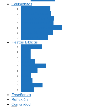
Columnistas
Julio Rubio (Dudu)
Martha Tarazona
Familia Barrios Lara
Familia Forero Díaz
Rocio Delvalle Quevedo
Moshe Hernández
Carolina Aguirre
Fiestas Bíblicas
Tu B’Shevat
Purim
Pesaj
Shavuot
Rosh Hashana
Yom Kipur
Sukot
Januca
Rosh Jodesh
Ayunos
Enseñanza
Reflexión
Comunidad