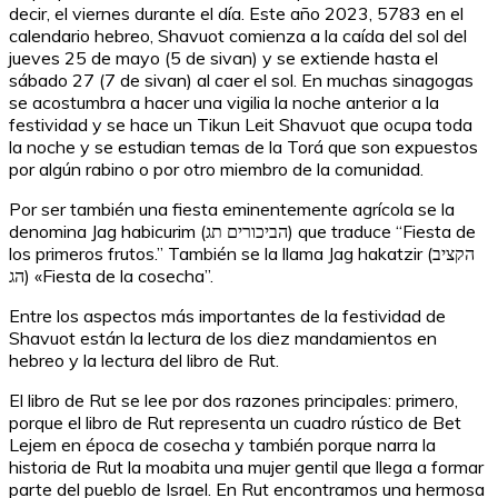
decir, el viernes durante el día. Este año 2023, 5783 en el
calendario hebreo, Shavuot comienza a la caída del sol del
jueves 25 de mayo (5 de sivan) y se extiende hasta el
sábado 27 (7 de sivan) al caer el sol. En muchas sinagogas
se acostumbra a hacer una vigilia la noche anterior a la
festividad y se hace un Tikun Leit Shavuot que ocupa toda
la noche y se estudian temas de la Torá que son expuestos
por algún rabino o por otro miembro de la comunidad.
Por ser también una fiesta eminentemente agrícola se la
denomina Jag habicurim (הביכורים תג) que traduce “Fiesta de
los primeros frutos.” También se la llama Jag hakatzir (הקציב
הג) «Fiesta de la cosecha”.
Entre los aspectos más importantes de la festividad de
Shavuot están la lectura de los diez mandamientos en
hebreo y la lectura del libro de Rut.
El libro de Rut se lee por dos razones principales: primero,
porque el libro de Rut representa un cuadro rústico de Bet
Lejem en época de cosecha y también porque narra la
historia de Rut la moabita una mujer gentil que llega a formar
parte del pueblo de Israel. En Rut encontramos una hermosa