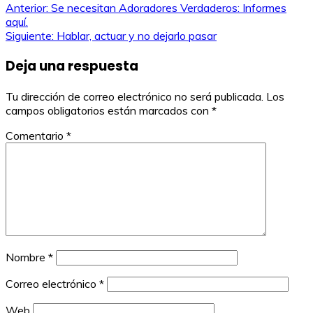
Navegación
Anterior:
Se necesitan Adoradores Verdaderos: Informes
aquí.
de
Siguiente:
Hablar, actuar y no dejarlo pasar
entradas
Deja una respuesta
Tu dirección de correo electrónico no será publicada.
Los
campos obligatorios están marcados con
*
Comentario
*
Nombre
*
Correo electrónico
*
Web