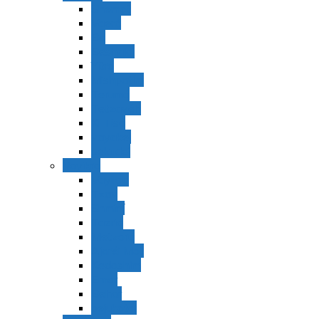
Shemot
Vaerá
Bo
Beshalaj
Yitró
Mishpatím
Terumá
Tetzavéh
Ki Tisá
vayakel
pekudei
Vayikra
Vayikra
Tzav
Shminí
Tazria
Metzorá
Ajaréi Mot
Kedoshím
Emor
Behar
bejukotai