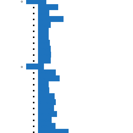
Bamidbar
Bamidbar
Nasó
Behaaloteja
Shelaj
Koraj
Jukat
Balak
Pinjas
Matot
Masei
Devarim
Devarím
Vaetjanán
Ekev
Reeh
Shoftím
Ki Tetzé
Ki Tavó
Nitzavim
Vaiélej
Haazinu
Vezot Habrajá