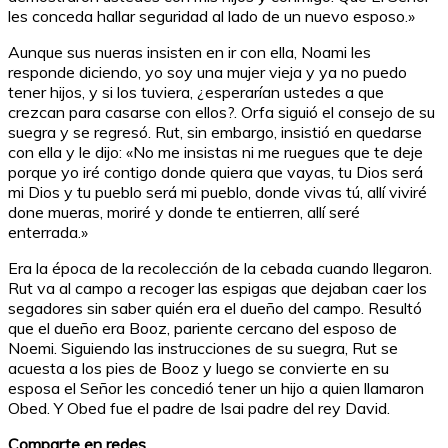
les conceda hallar seguridad al lado de un nuevo esposo.»
Aunque sus nueras insisten en ir con ella, Noami les
responde diciendo, yo soy una mujer vieja y ya no puedo
tener hijos, y si los tuviera, ¿esperarían ustedes a que
crezcan para casarse con ellos?. Orfa siguió el consejo de su
suegra y se regresó. Rut, sin embargo, insistió en quedarse
con ella y le dijo: «No me insistas ni me ruegues que te deje
porque yo iré contigo donde quiera que vayas, tu Dios será
mi Dios y tu pueblo será mi pueblo, donde vivas tú, allí viviré
done mueras, moriré y donde te entierren, allí seré
enterrada.»
Era la época de la recolección de la cebada cuando llegaron.
Rut va al campo a recoger las espigas que dejaban caer los
segadores sin saber quién era el dueño del campo. Resultó
que el dueño era Booz, pariente cercano del esposo de
Noemi. Siguiendo las instrucciones de su suegra, Rut se
acuesta a los pies de Booz y luego se convierte en su
esposa el Señor les concedió tener un hijo a quien llamaron
Obed. Y Obed fue el padre de Isai padre del rey David.
Comparte en redes