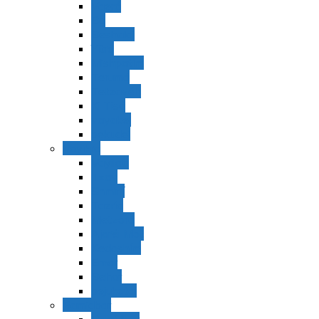
Vaerá
Bo
Beshalaj
Yitró
Mishpatím
Terumá
Tetzavéh
Ki Tisá
vayakel
pekudei
Vayikra
Vayikra
Tzav
Shminí
Tazria
Metzorá
Ajaréi Mot
Kedoshím
Emor
Behar
bejukotai
Bamidbar