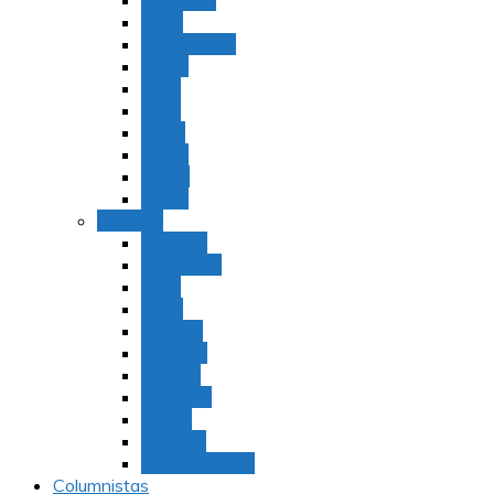
Bamidbar
Nasó
Behaaloteja
Shelaj
Koraj
Jukat
Balak
Pinjas
Matot
Masei
Devarim
Devarím
Vaetjanán
Ekev
Reeh
Shoftím
Ki Tetzé
Ki Tavó
Nitzavim
Vaiélej
Haazinu
Vezot Habrajá
Columnistas