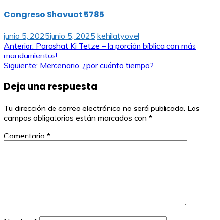
Congreso Shavuot 5785
junio 5, 2025
junio 5, 2025
kehilatyovel
Navegación
Anterior:
Parashat Ki Tetze – la porción bíblica con más
mandamientos!
de
Siguiente:
Mercenario, ¿por cuánto tiempo?
entradas
Deja una respuesta
Tu dirección de correo electrónico no será publicada.
Los
campos obligatorios están marcados con
*
Comentario
*