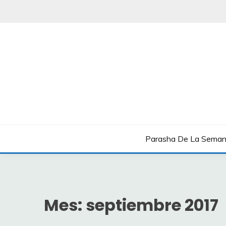
Saltar
al
contenido
Boletín Shavua Tov
BOLETÍN SHAVUA T
Parasha De La Sema
Mes:
septiembre 2017