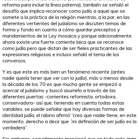
reforma para incluir la línea paterna), también se señaló el
desafío que implica reconocer como judío a aquel que se
somete a la práctica de la religión mientras, a la par, en las
diferentes vertientes del judaísmo se discuten temas de
forma y fondo en cuanto a cómo guardar preceptos y
mandamientos de la Ley mosaica y porque adicionalmente
ahora existe una fuerte corriente laica que se reconoce
como judía pero que distan de ser fieles practicantes de las
expresiones religiosas e incluso señaló el tema de los
conversos.
Y es que este es más bien un fenómeno reciente (antes
nadie quería tener que ver con lo judío), más o menos desde
la década de los 70 es que mucha gente se empezó a
acercar al judaísmo y buscó asumirlo a través de las
diferentes puertas -corrientes reformista, ortodoxa,
conservadora- así que, teniendo en cuenta todas estas
variables, se puede señalar que hay diversas formas de
identidad judía, el rabino afirmó “creo que nadie tiene, en este
momento, derecho a decir que ´mi definición de ser judío es la
verdadera”.
Sin embargo, seguidamente mencionó que en todo este gran