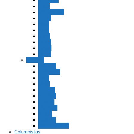
Bamidbar
Nasó
Behaaloteja
Shelaj
Koraj
Jukat
Balak
Pinjas
Matot
Masei
Devarim
Devarím
Vaetjanán
Ekev
Reeh
Shoftím
Ki Tetzé
Ki Tavó
Nitzavim
Vaiélej
Haazinu
Vezot Habrajá
Columnistas