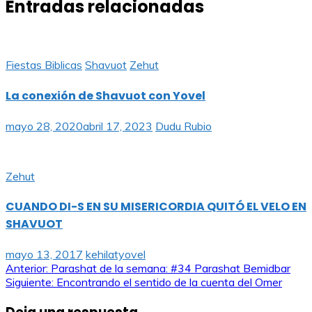
Entradas relacionadas
Fiestas Biblicas
Shavuot
Zehut
La conexión de Shavuot con Yovel
mayo 28, 2020
abril 17, 2023
Dudu Rubio
Zehut
CUANDO DI-S EN SU MISERICORDIA QUITÓ EL VELO EN
SHAVUOT
mayo 13, 2017
kehilatyovel
Navegación
Anterior:
Parashat de la semana: #34 Parashat Bemidbar
Siguiente:
Encontrando el sentido de la cuenta del Omer
de