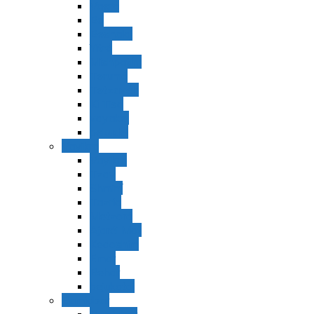
Vaerá
Bo
Beshalaj
Yitró
Mishpatím
Terumá
Tetzavéh
Ki Tisá
vayakel
pekudei
Vayikra
Vayikra
Tzav
Shminí
Tazria
Metzorá
Ajaréi Mot
Kedoshím
Emor
Behar
bejukotai
Bamidbar