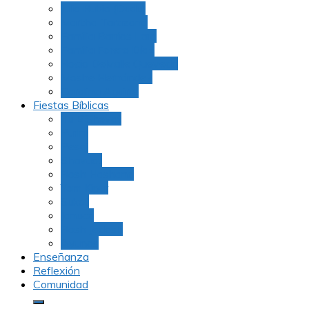
Julio Rubio (Dudu)
Martha Tarazona
Familia Barrios Lara
Familia Forero Díaz
Rocio Delvalle Quevedo
Moshe Hernández
Carolina Aguirre
Fiestas Bíblicas
Tu B’Shevat
Purim
Pesaj
Shavuot
Rosh Hashana
Yom Kipur
Sukot
Januca
Rosh Jodesh
Ayunos
Enseñanza
Reflexión
Comunidad