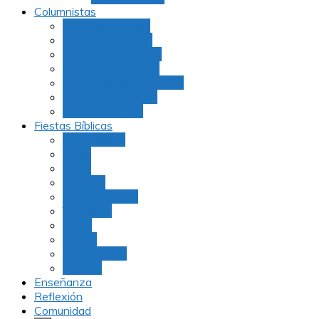
Columnistas
Julio Rubio (Dudu)
Martha Tarazona
Familia Barrios Lara
Familia Forero Díaz
Rocio Delvalle Quevedo
Moshe Hernández
Carolina Aguirre
Fiestas Bíblicas
Tu B’Shevat
Purim
Pesaj
Shavuot
Rosh Hashana
Yom Kipur
Sukot
Januca
Rosh Jodesh
Ayunos
Enseñanza
Reflexión
Comunidad