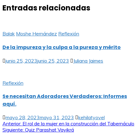
Entradas relacionadas
Balak
Moshe Hernández
Reflexión
De la impureza y la culpa a la pureza y mérito
junio 25, 2023
junio 25, 2023
Juliana Jaimes
Reflexión
Se necesitan Adoradores Verdaderos: Informes
aquí.
mayo 28, 2023
mayo 31, 2023
kehilatyovel
Navegación
Anterior:
El rol de la mujer en la construcción del Tabernáculo
Siguiente:
Quiz Parashat Vayikrá
de