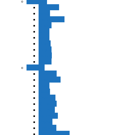
Bamidbar
Bamidbar
Nasó
Behaaloteja
Shelaj
Koraj
Jukat
Balak
Pinjas
Matot
Masei
Devarim
Devarím
Vaetjanán
Ekev
Reeh
Shoftím
Ki Tetzé
Ki Tavó
Nitzavim
Vaiélej
Haazinu
Vezot Habrajá