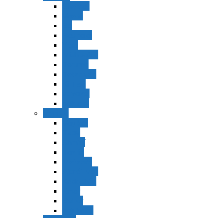
Shemot
Vaerá
Bo
Beshalaj
Yitró
Mishpatím
Terumá
Tetzavéh
Ki Tisá
vayakel
pekudei
Vayikra
Vayikra
Tzav
Shminí
Tazria
Metzorá
Ajaréi Mot
Kedoshím
Emor
Behar
bejukotai