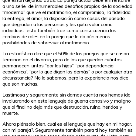
que están dejando atrás. La pareja actual debe enfrentarse
a una serie de innumerables desafíos propios de la sociedad
“moderna” que ve el matrimonio, el compromiso, la fidelidad,
la entrega, el amor, la disposición como cosas del pasado
que degradan a las personas y les quita valor como
individuos.; esto también trae como consecuencia los
cambios de roles en la pareja que le da aún menos
posibilidades de sobrevivir al matrimonio.
La estadística dice que el 50% de las parejas que se casan
terminan en el divorcio, pero de las que quedan cuántos
permanecen juntos “por los hijos”, “por dependencia
económica”, “por lo que digan los demás” o por cualquier otra
circunstancia? No lo sabemos, pero la experiencia nos dice
que son muchas.
Lastimosa y seguramente sin darnos cuenta nos hemos ido
involucrando en este lenguaje de guerra corrosivo y maligno
que al final no deja más que destrucción, ruina, heridos y
muerte.
Ahora piénsalo bien, cuál es el lenguaje que hay en mi hogar,
con mi pareja?. Seguramente también para ti hoy también es