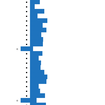
Vaerá
Bo
Beshalaj
Yitró
Mishpatím
Terumá
Tetzavéh
Ki Tisá
vayakel
pekudei
Vayikra
Vayikra
Tzav
Shminí
Tazria
Metzorá
Ajaréi Mot
Kedoshím
Emor
Behar
bejukotai
Bamidbar