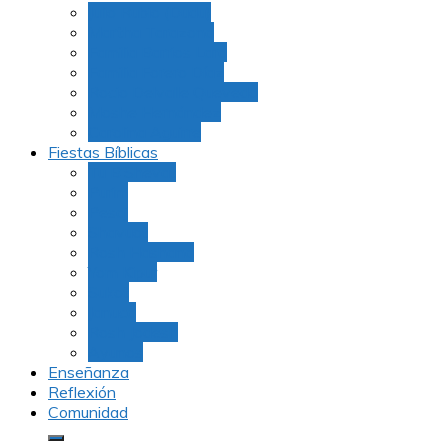
Julio Rubio (Dudu)
Martha Tarazona
Familia Barrios Lara
Familia Forero Díaz
Rocio Delvalle Quevedo
Moshe Hernández
Carolina Aguirre
Fiestas Bíblicas
Tu B’Shevat
Purim
Pesaj
Shavuot
Rosh Hashana
Yom Kipur
Sukot
Januca
Rosh Jodesh
Ayunos
Enseñanza
Reflexión
Comunidad