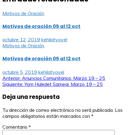
Motivos de Oración
Motivos de oración 05 al 12 oct
octubre 12, 2019
kehilatyovel
Motivos de Oración
Motivos de oración 05 al 12 oct
octubre 5, 2019
kehilatyovel
Navegación
Anterior:
Anuncios Comunitarios: Marzo 19 – 25
Siguiente:
Yom Huledet Sameaj: Marzo 19 – 25
de
Deja una respuesta
entradas
Tu dirección de correo electrónico no será publicada.
Los
campos obligatorios están marcados con
*
Comentario
*