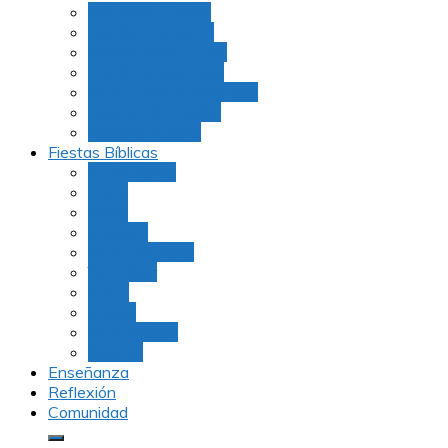
Julio Rubio (Dudu)
Martha Tarazona
Familia Barrios Lara
Familia Forero Díaz
Rocio Delvalle Quevedo
Moshe Hernández
Carolina Aguirre
Fiestas Bíblicas
Tu B’Shevat
Purim
Pesaj
Shavuot
Rosh Hashana
Yom Kipur
Sukot
Januca
Rosh Jodesh
Ayunos
Enseñanza
Reflexión
Comunidad