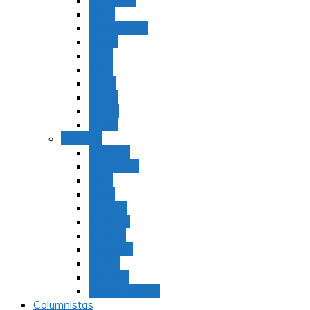
Bamidbar
Nasó
Behaaloteja
Shelaj
Koraj
Jukat
Balak
Pinjas
Matot
Masei
Devarim
Devarím
Vaetjanán
Ekev
Reeh
Shoftím
Ki Tetzé
Ki Tavó
Nitzavim
Vaiélej
Haazinu
Vezot Habrajá
Columnistas