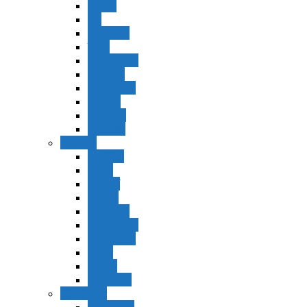
Vaerá
Bo
Beshalaj
Yitró
Mishpatím
Terumá
Tetzavéh
Ki Tisá
vayakel
pekudei
Vayikra
Vayikra
Tzav
Shminí
Tazria
Metzorá
Ajaréi Mot
Kedoshím
Emor
Behar
bejukotai
Bamidbar