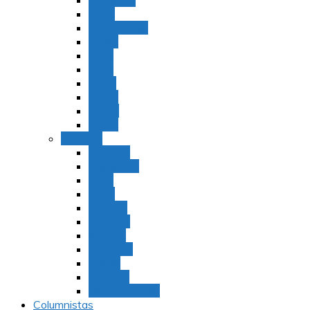
Bamidbar
Nasó
Behaaloteja
Shelaj
Koraj
Jukat
Balak
Pinjas
Matot
Masei
Devarim
Devarím
Vaetjanán
Ekev
Reeh
Shoftím
Ki Tetzé
Ki Tavó
Nitzavim
Vaiélej
Haazinu
Vezot Habrajá
Columnistas