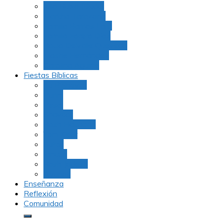
Julio Rubio (Dudu)
Martha Tarazona
Familia Barrios Lara
Familia Forero Díaz
Rocio Delvalle Quevedo
Moshe Hernández
Carolina Aguirre
Fiestas Bíblicas
Tu B’Shevat
Purim
Pesaj
Shavuot
Rosh Hashana
Yom Kipur
Sukot
Januca
Rosh Jodesh
Ayunos
Enseñanza
Reflexión
Comunidad