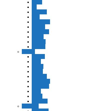
Vaerá
Bo
Beshalaj
Yitró
Mishpatím
Terumá
Tetzavéh
Ki Tisá
vayakel
pekudei
Vayikra
Vayikra
Tzav
Shminí
Tazria
Metzorá
Ajaréi Mot
Kedoshím
Emor
Behar
bejukotai
Bamidbar