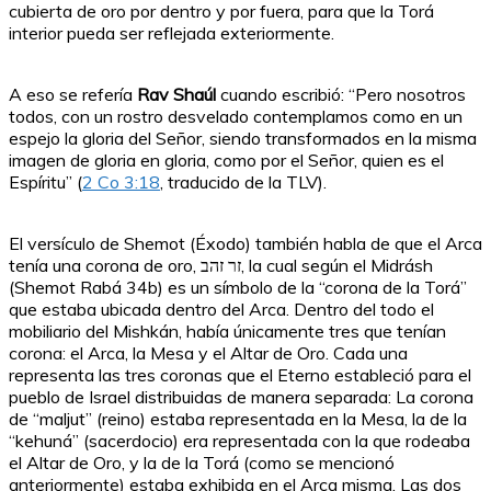
cubierta de oro por dentro y por fuera, para que la Torá
interior pueda ser reflejada exteriormente.
A eso se refería
Rav Shaúl
cuando escribió: “Pero nosotros
todos, con un rostro desvelado contemplamos como en un
espejo la gloria del Señor, siendo transformados en la misma
imagen de gloria en gloria, como por el Señor, quien es el
Espíritu” (
2 Co 3:18
, traducido de la TLV).
El versículo de Shemot (Éxodo) también habla de que el Arca
tenía una corona de oro, זר זהב, la cual según el Midrásh
(Shemot Rabá 34b) es un símbolo de la “corona de la Torá”
que estaba ubicada dentro del Arca. Dentro del todo el
mobiliario del Mishkán, había únicamente tres que tenían
corona: el Arca, la Mesa y el Altar de Oro. Cada una
representa las tres coronas que el Eterno estableció para el
pueblo de Israel distribuidas de manera separada: La corona
de “maljut” (reino) estaba representada en la Mesa, la de la
“kehuná” (sacerdocio) era representada con la que rodeaba
el Altar de Oro, y la de la Torá (como se mencionó
anteriormente) estaba exhibida en el Arca misma. Las dos