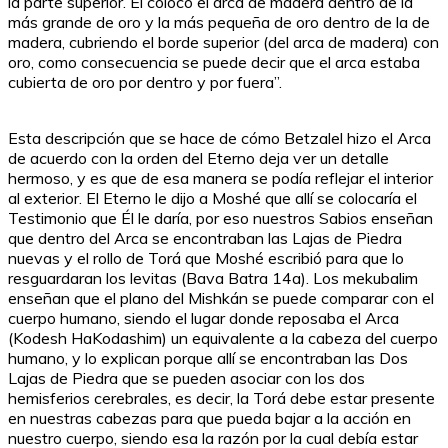
la parte superior. Él colocó el arca de madera dentro de la
más grande de oro y la más pequeña de oro dentro de la de
madera, cubriendo el borde superior (del arca de madera) con
oro, como consecuencia se puede decir que el arca estaba
cubierta de oro por dentro y por fuera”.
Esta descripción que se hace de cómo Betzalel hizo el Arca
de acuerdo con la orden del Eterno deja ver un detalle
hermoso, y es que de esa manera se podía reflejar el interior
al exterior. El Eterno le dijo a Moshé que allí se colocaría el
Testimonio que Él le daría, por eso nuestros Sabios enseñan
que dentro del Arca se encontraban las Lajas de Piedra
nuevas y el rollo de Torá que Moshé escribió para que lo
resguardaran los levitas (Bava Batra 14a). Los mekubalim
enseñan que el plano del Mishkán se puede comparar con el
cuerpo humano, siendo el lugar donde reposaba el Arca
(Kodesh HaKodashim) un equivalente a la cabeza del cuerpo
humano, y lo explican porque allí se encontraban las Dos
Lajas de Piedra que se pueden asociar con los dos
hemisferios cerebrales, es decir, la Torá debe estar presente
en nuestras cabezas para que pueda bajar a la acción en
nuestro cuerpo, siendo esa la razón por la cual debía estar