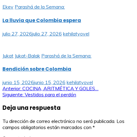
Ekev
Parashá de la Semana:
La lluvia que Colombia espera
julio 27, 2026
julio 27, 2026
kehilatyovel
Jukat
Jukat-Balak
Parashá de la Semana:
Bendición sobre Colombia
junio 15, 2026
junio 15, 2026
kehilatyovel
Navegación
Anterior:
COCINA, ARITMÉTICA Y GOLES…
Siguiente:
Vestidos para el perdón
de
Deja una respuesta
entradas
Tu dirección de correo electrónico no será publicada.
Los
campos obligatorios están marcados con
*