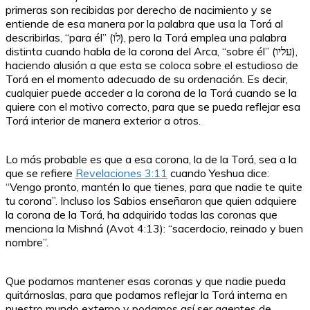
primeras son recibidas por derecho de nacimiento y se
entiende de esa manera por la palabra que usa la Torá al
describirlas, “para él” (לו), pero la Torá emplea una palabra
distinta cuando habla de la corona del Arca, “sobre él” (עליו),
haciendo alusión a que esta se coloca sobre el estudioso de
Torá en el momento adecuado de su ordenación. Es decir,
cualquier puede acceder a la corona de la Torá cuando se la
quiere con el motivo correcto, para que se pueda reflejar esa
Torá interior de manera exterior a otros.
Lo más probable es que a esa corona, la de la Torá, sea a la
que se refiere
Revelaciones 3:11
cuando Yeshua dice:
“Vengo pronto, mantén lo que tienes, para que nadie te quite
tu corona”. Incluso los Sabios enseñaron que quien adquiere
la corona de la Torá, ha adquirido todas las coronas que
menciona la Mishná (Avot 4:13): “sacerdocio, reinado y buen
nombre”.
Que podamos mantener esas coronas y que nadie pueda
quitárnoslas, para que podamos reflejar la Torá interna en
nuestro mundo externo y podamos así ser agentes de