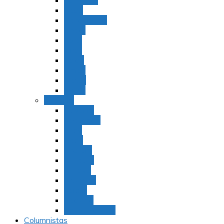
Bamidbar
Nasó
Behaaloteja
Shelaj
Koraj
Jukat
Balak
Pinjas
Matot
Masei
Devarim
Devarím
Vaetjanán
Ekev
Reeh
Shoftím
Ki Tetzé
Ki Tavó
Nitzavim
Vaiélej
Haazinu
Vezot Habrajá
Columnistas