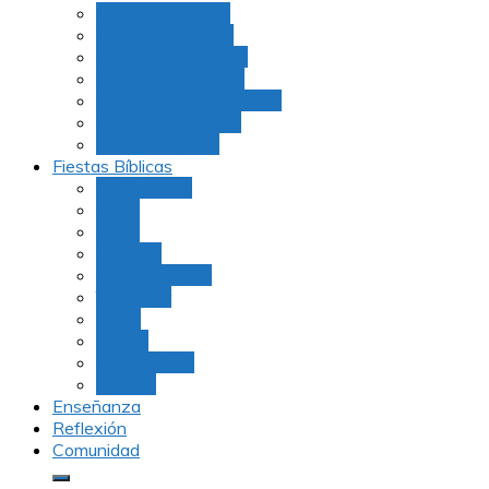
Julio Rubio (Dudu)
Martha Tarazona
Familia Barrios Lara
Familia Forero Díaz
Rocio Delvalle Quevedo
Moshe Hernández
Carolina Aguirre
Fiestas Bíblicas
Tu B’Shevat
Purim
Pesaj
Shavuot
Rosh Hashana
Yom Kipur
Sukot
Januca
Rosh Jodesh
Ayunos
Enseñanza
Reflexión
Comunidad