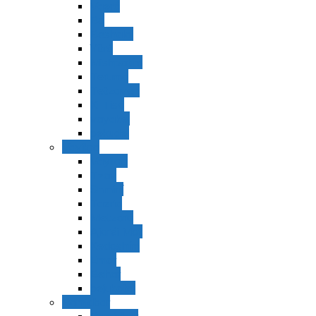
Vaerá
Bo
Beshalaj
Yitró
Mishpatím
Terumá
Tetzavéh
Ki Tisá
vayakel
pekudei
Vayikra
Vayikra
Tzav
Shminí
Tazria
Metzorá
Ajaréi Mot
Kedoshím
Emor
Behar
bejukotai
Bamidbar