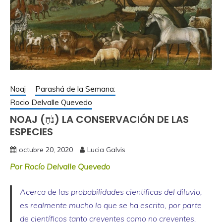
Noaj
Parashá de la Semana:
Rocio Delvalle Quevedo
NOAJ (נֹחַ) LA CONSERVACIÓN DE LAS
ESPECIES
octubre 20, 2020
Lucia Galvis
Por Rocío Delvalle Quevedo
Acerca de las probabilidades científicas del diluvio,
es realmente mucho lo que se ha escrito, por parte
de científicos tanto creyentes como no creyentes.