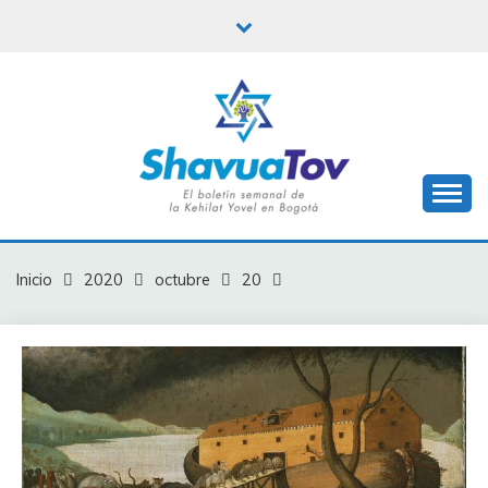
Saltar
al
contenido
Boletín Shavua Tov
BOLETÍN SHAVUA
TOV
Inicio
2020
octubre
20