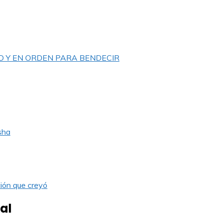
D Y EN ORDEN PARA BENDECIR
sha
ión que creyó
al