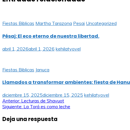
Fiestas Biblicas
Martha Tarazona
Pesaj
Uncategorized
Pésaj: El eco eterno de nuestra libertad.
abril 1, 2026
abril 1, 2026
kehilatyovel
Fiestas Biblicas
Januca
Llamados a transformar ambientes: fiesta de Han
diciembre 15, 2025
diciembre 15, 2025
kehilatyovel
Navegación
Anterior:
Lecturas de Shavuot
Siguiente:
La Torá es como leche
de
Deja una respuesta
entradas