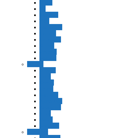
Vaerá
Bo
Beshalaj
Yitró
Mishpatím
Terumá
Tetzavéh
Ki Tisá
vayakel
pekudei
Vayikra
Vayikra
Tzav
Shminí
Tazria
Metzorá
Ajaréi Mot
Kedoshím
Emor
Behar
bejukotai
Bamidbar