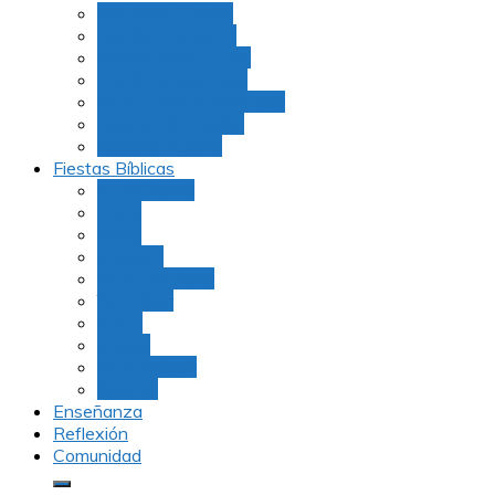
Julio Rubio (Dudu)
Martha Tarazona
Familia Barrios Lara
Familia Forero Díaz
Rocio Delvalle Quevedo
Moshe Hernández
Carolina Aguirre
Fiestas Bíblicas
Tu B’Shevat
Purim
Pesaj
Shavuot
Rosh Hashana
Yom Kipur
Sukot
Januca
Rosh Jodesh
Ayunos
Enseñanza
Reflexión
Comunidad