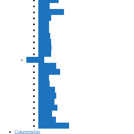
Bamidbar
Nasó
Behaaloteja
Shelaj
Koraj
Jukat
Balak
Pinjas
Matot
Masei
Devarim
Devarím
Vaetjanán
Ekev
Reeh
Shoftím
Ki Tetzé
Ki Tavó
Nitzavim
Vaiélej
Haazinu
Vezot Habrajá
Columnistas