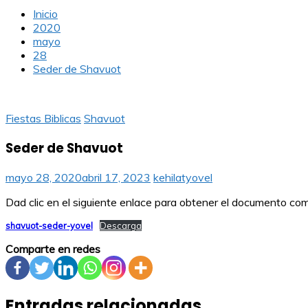
Inicio
2020
mayo
28
Seder de Shavuot
Fiestas Biblicas
Shavuot
Seder de Shavuot
mayo 28, 2020
abril 17, 2023
kehilatyovel
Dad clic en el siguiente enlace para obtener el documento co
shavuot-seder-yovel
Descarga
Comparte en redes
Entradas relacionadas