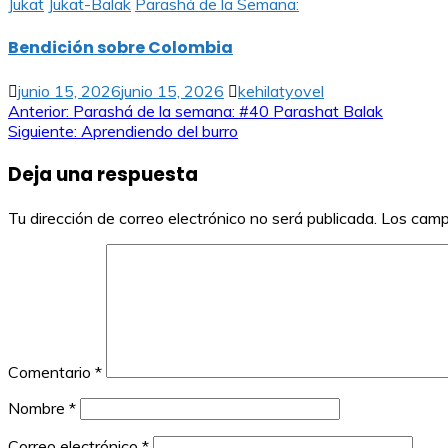
Jukat
Jukat-Balak
Parashá de la Semana:
Bendición sobre Colombia
junio 15, 2026
junio 15, 2026
kehilatyovel
Navegación
Anterior:
Parashá de la semana: #40 Parashat Balak
Siguiente:
Aprendiendo del burro
de
Deja una respuesta
entradas
Tu dirección de correo electrónico no será publicada.
Los camp
Comentario
*
Nombre
*
Correo electrónico
*