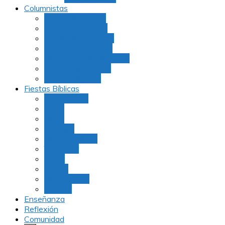
Columnistas
Julio Rubio (Dudu)
Martha Tarazona
Familia Barrios Lara
Familia Forero Díaz
Rocio Delvalle Quevedo
Moshe Hernández
Carolina Aguirre
Fiestas Bíblicas
Tu B’Shevat
Purim
Pesaj
Shavuot
Rosh Hashana
Yom Kipur
Sukot
Januca
Rosh Jodesh
Ayunos
Enseñanza
Reflexión
Comunidad