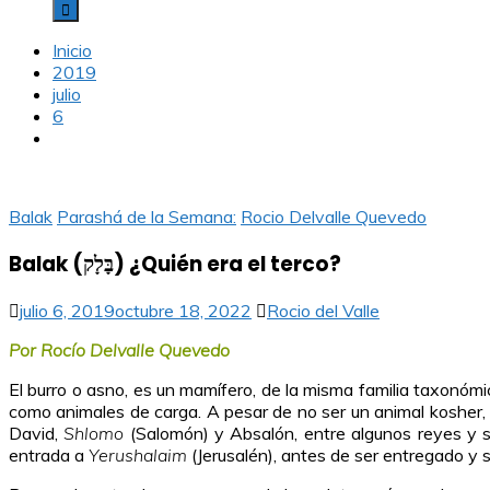
Inicio
2019
julio
6
Balak
Parashá de la Semana:
Rocio Delvalle Quevedo
Balak (בָּלָק) ¿Quién era el terco?
julio 6, 2019
octubre 18, 2022
Rocio del Valle
Por Rocío Delvalle Quevedo
El burro o asno, es un mamífero, de la misma familia taxonómi
como animales de carga. A pesar de no ser un animal kosher, y
David,
Shlomo
(Salomón) y Absalón, entre algunos reyes y sa
entrada a
Yerushalaim
(Jerusalén)
, antes de ser entregado y s