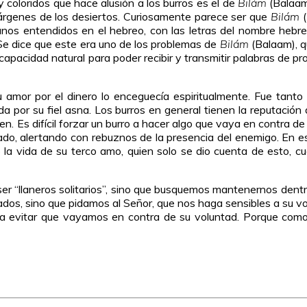
coloridos que hace alusión a los burros es el de
Bilám
(Balaam
márgenes de los desiertos. Curiosamente parece ser que
Bilám
(
eo, con las letras del nombre hebreo bilám (בִּלְעָם) que originalmente no tiene vocale
Se dice que este era uno de los problemas de
Bilám
(Balaam), q
 capacidad natural para poder recibir y transmitir palabras de p
 amor por el dinero lo enceguecía espiritualmente. Fue tanto
bida por su fiel asna. Los burros en general tienen la reputación
nen. Es difícil forzar un burro a hacer algo que vaya en contra 
o, alertando con rebuznos de la presencia del enemigo. En este
 la vida de su terco amo, quien solo se dio cuenta de esto, cu
“llaneros solitarios”, sino que busquemos mantenernos dentro d
, sino que pidamos al Señor, que nos haga sensibles a su voz
 evitar que vayamos en contra de su voluntad. Porque como di