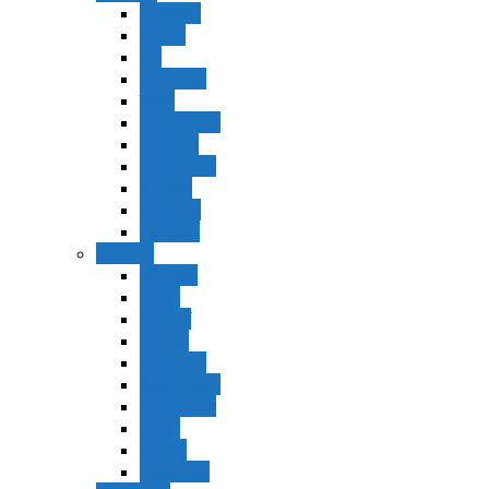
Shemot
Vaerá
Bo
Beshalaj
Yitró
Mishpatím
Terumá
Tetzavéh
Ki Tisá
vayakel
pekudei
Vayikra
Vayikra
Tzav
Shminí
Tazria
Metzorá
Ajaréi Mot
Kedoshím
Emor
Behar
bejukotai