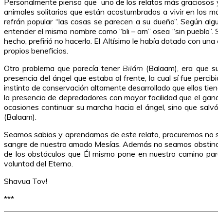
Personalmente pienso que uno de los relatos más graciosos y 
animales solitarios que están acostumbrados a vivir en los 
refrán popular “las cosas se parecen a su dueño”. Según algunos entendidos en el hebr
entender el mismo nombre como “bli – am” osea “sin pueblo”. 
hecho, prefirió no hacerlo. El Altísimo le había dotado con una
propios beneficios.
Otro problema que parecía tener
Bilám
(Balaam), era que su
presencia del ángel que estaba al frente, la cual sí fue perci
instinto de conservación altamente desarrollado que ellos tie
la presencia de depredadores con mayor facilidad que el ganad
ocasiones continuar su marcha hacia el ángel, sino que salvó
(Balaam).
Seamos sabios y aprendamos de este relato, procuremos no ser 
sangre de nuestro amado Mesías. Además no seamos obstinados
de los obstáculos que Él mismo pone en nuestro camino para
voluntad del Eterno.
Shavua Tov!
***