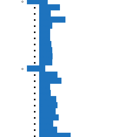
Bamidbar
Bamidbar
Nasó
Behaaloteja
Shelaj
Koraj
Jukat
Balak
Pinjas
Matot
Masei
Devarim
Devarím
Vaetjanán
Ekev
Reeh
Shoftím
Ki Tetzé
Ki Tavó
Nitzavim
Vaiélej
Haazinu
Vezot Habrajá