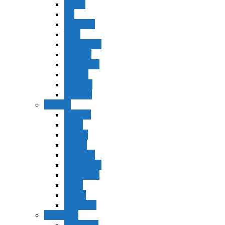
Vaerá
Bo
Beshalaj
Yitró
Mishpatím
Terumá
Tetzavéh
Ki Tisá
vayakel
pekudei
Vayikra
Vayikra
Tzav
Shminí
Tazria
Metzorá
Ajaréi Mot
Kedoshím
Emor
Behar
bejukotai
Bamidbar