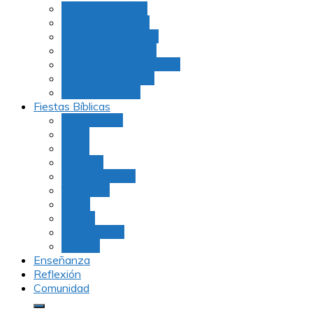
Julio Rubio (Dudu)
Martha Tarazona
Familia Barrios Lara
Familia Forero Díaz
Rocio Delvalle Quevedo
Moshe Hernández
Carolina Aguirre
Fiestas Bíblicas
Tu B’Shevat
Purim
Pesaj
Shavuot
Rosh Hashana
Yom Kipur
Sukot
Januca
Rosh Jodesh
Ayunos
Enseñanza
Reflexión
Comunidad