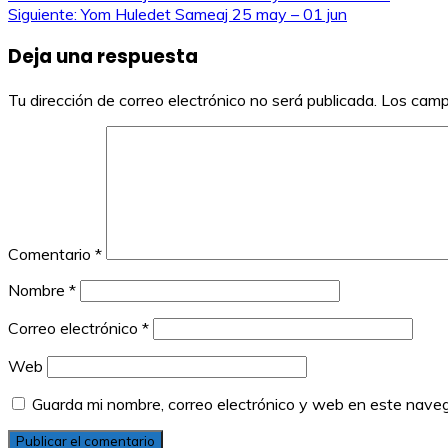
Navegación
Siguiente:
Yom Huledet Sameaj 25 may – 01 jun
de
Deja una respuesta
entradas
Tu dirección de correo electrónico no será publicada.
Los camp
Comentario
*
Nombre
*
Correo electrónico
*
Web
Guarda mi nombre, correo electrónico y web en este nave