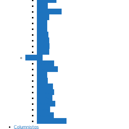
Bamidbar
Nasó
Behaaloteja
Shelaj
Koraj
Jukat
Balak
Pinjas
Matot
Masei
Devarim
Devarím
Vaetjanán
Ekev
Reeh
Shoftím
Ki Tetzé
Ki Tavó
Nitzavim
Vaiélej
Haazinu
Vezot Habrajá
Columnistas