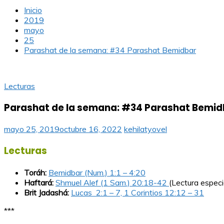
Inicio
2019
mayo
25
Parashat de la semana: #34 Parashat Bemidbar
Lecturas
Parashat de la semana: #34 Parashat Bemid
mayo 25, 2019
octubre 16, 2022
kehilatyovel
Lecturas
Toráh:
Bemidbar (Num.) 1:1 – 4:20
Haftará:
Shmuel Alef (1 Sam.) 20:18-42
(Lectura especi
Brit Jadashá:
Lucas 2:1 – 7, 1 Corintios 12:12 – 31
***