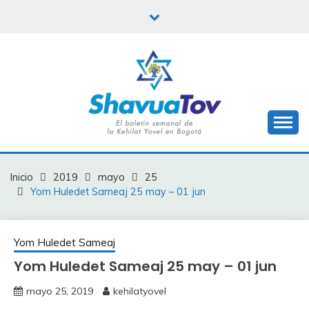
Saltar
al
contenido
Boletín Shavua Tov
BOLETÍN SHAVUA
TOV
Inicio
2019
mayo
25
Yom Huledet Sameaj 25 may – 01 jun
Yom Huledet Sameaj
Yom Huledet Sameaj 25 may – 01 jun
mayo 25, 2019
kehilatyovel