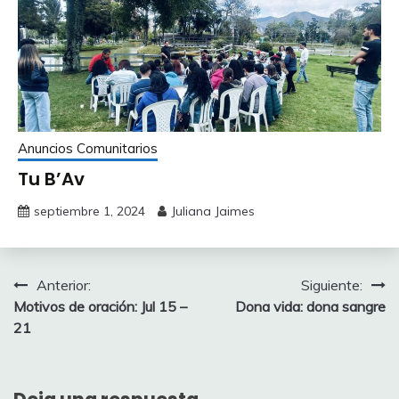
Anuncios Comunitarios
Tu B’Av
septiembre 1, 2024
Juliana Jaimes
Navegación
Anterior:
Siguiente:
Motivos de oración: Jul 15 –
Dona vida: dona sangre
de
21
entradas