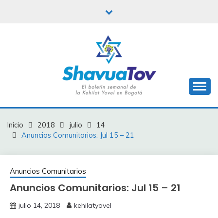
Saltar
al
contenido
Boletín Shavua Tov
BOLETÍN SHAVUA
TOV
Inicio
2018
julio
14
Anuncios Comunitarios: Jul 15 – 21
Anuncios Comunitarios
Anuncios Comunitarios: Jul 15 – 21
julio 14, 2018
kehilatyovel