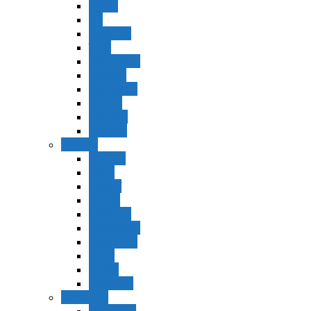
Vaerá
Bo
Beshalaj
Yitró
Mishpatím
Terumá
Tetzavéh
Ki Tisá
vayakel
pekudei
Vayikra
Vayikra
Tzav
Shminí
Tazria
Metzorá
Ajaréi Mot
Kedoshím
Emor
Behar
bejukotai
Bamidbar