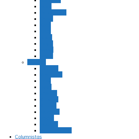
Bamidbar
Nasó
Behaaloteja
Shelaj
Koraj
Jukat
Balak
Pinjas
Matot
Masei
Devarim
Devarím
Vaetjanán
Ekev
Reeh
Shoftím
Ki Tetzé
Ki Tavó
Nitzavim
Vaiélej
Haazinu
Vezot Habrajá
Columnistas