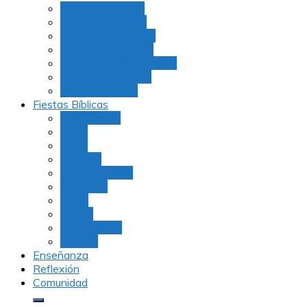
Julio Rubio (Dudu)
Martha Tarazona
Familia Barrios Lara
Familia Forero Díaz
Rocio Delvalle Quevedo
Moshe Hernández
Carolina Aguirre
Fiestas Bíblicas
Tu B’Shevat
Purim
Pesaj
Shavuot
Rosh Hashana
Yom Kipur
Sukot
Januca
Rosh Jodesh
Ayunos
Enseñanza
Reflexión
Comunidad