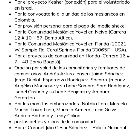
Por el proyecto Kesher (conexión) para el voluntariado
en Israel.
Por la convocatoria a la unidad de los mesiánicos en
Colombia.
Por provisión personal para el pago del medio shekel.
Por la Comunidad Mesiánica Yovel en Neiva (Carrera
12 # 10 – 67, Barrio Altico).
Por la Comunidad Mesiánica Yovel en Florida (10021
W. Sample Rd. Coral Springs, Florida 33065F – USA).
Por el proyecto de comunidad en Honda (Carrera 16 #
7 – 48 Barrio Bogotá).
Oración por salud de los comunitarios y familiares de
comunitarios: Andrés Arturo Jensen, Jaime Sánchez,
Jorge Duplat, Esperanza Rodríguez, Socorro Jiménez,
Angélica Monsalve y su bebe Samara, Sara Rodríguez,
Isabel Cristina y su bebé Benjamín y Amparo
Gerardino..
Por las mamitas embarazadas (Natalia Lara, Marcela
Murcia, Laura Luna, Marcela Armero, Lucia Galvis,
Andrea Barbosa y Leidy Colina).
por los bebés y niños de la comunidad.
Por el Coronel Julio Cesar Sánchez – Policía Nacional.