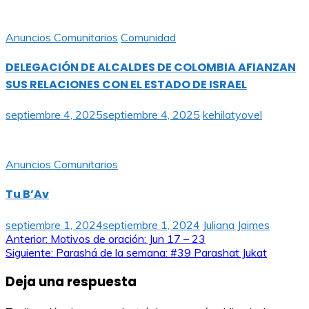
Anuncios Comunitarios
Comunidad
DELEGACIÓN DE ALCALDES DE COLOMBIA AFIANZAN
SUS RELACIONES CON EL ESTADO DE ISRAEL
septiembre 4, 2025
septiembre 4, 2025
kehilatyovel
Anuncios Comunitarios
Tu B’Av
septiembre 1, 2024
septiembre 1, 2024
Juliana Jaimes
Navegación
Anterior:
Motivos de oración: Jun 17 – 23
Siguiente:
Parashá de la semana: #39 Parashat Jukat
de
Deja una respuesta
entradas