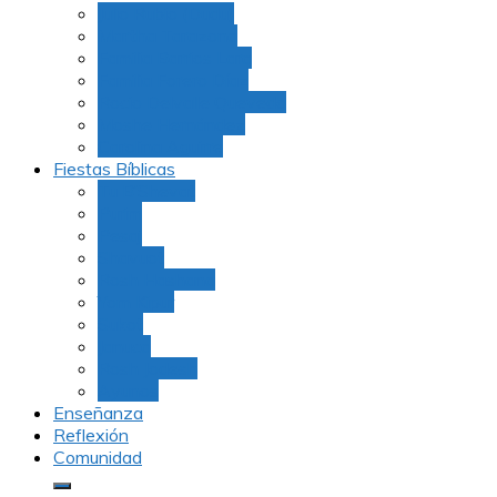
Julio Rubio (Dudu)
Martha Tarazona
Familia Barrios Lara
Familia Forero Díaz
Rocio Delvalle Quevedo
Moshe Hernández
Carolina Aguirre
Fiestas Bíblicas
Tu B’Shevat
Purim
Pesaj
Shavuot
Rosh Hashana
Yom Kipur
Sukot
Januca
Rosh Jodesh
Ayunos
Enseñanza
Reflexión
Comunidad