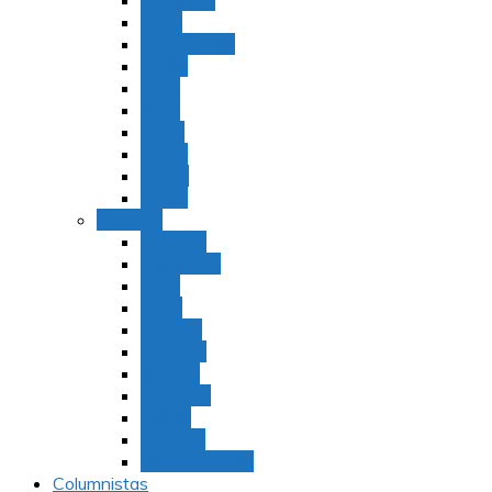
Bamidbar
Nasó
Behaaloteja
Shelaj
Koraj
Jukat
Balak
Pinjas
Matot
Masei
Devarim
Devarím
Vaetjanán
Ekev
Reeh
Shoftím
Ki Tetzé
Ki Tavó
Nitzavim
Vaiélej
Haazinu
Vezot Habrajá
Columnistas