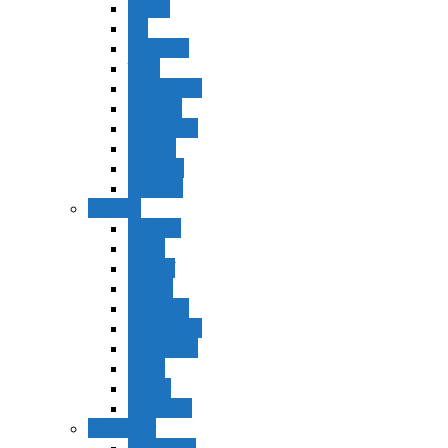
Vaerá
Bo
Beshalaj
Yitró
Mishpatím
Terumá
Tetzavéh
Ki Tisá
vayakel
pekudei
Vayikra
Vayikra
Tzav
Shminí
Tazria
Metzorá
Ajaréi Mot
Kedoshím
Emor
Behar
bejukotai
Bamidbar