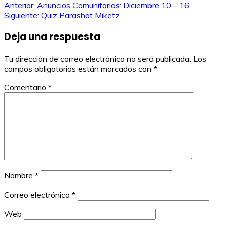
Navegación
Anterior:
Anuncios Comunitarios: Diciembre 10 – 16
Siguiente:
Quiz Parashat Miketz
de
Deja una respuesta
entradas
Tu dirección de correo electrónico no será publicada.
Los
campos obligatorios están marcados con
*
Comentario
*
Nombre
*
Correo electrónico
*
Web