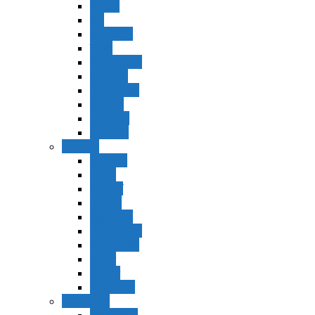
Vaerá
Bo
Beshalaj
Yitró
Mishpatím
Terumá
Tetzavéh
Ki Tisá
vayakel
pekudei
Vayikra
Vayikra
Tzav
Shminí
Tazria
Metzorá
Ajaréi Mot
Kedoshím
Emor
Behar
bejukotai
Bamidbar