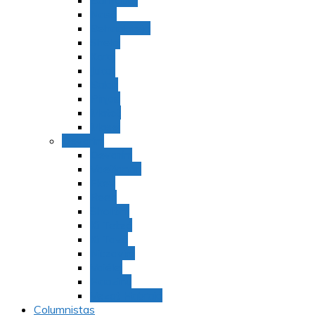
Bamidbar
Nasó
Behaaloteja
Shelaj
Koraj
Jukat
Balak
Pinjas
Matot
Masei
Devarim
Devarím
Vaetjanán
Ekev
Reeh
Shoftím
Ki Tetzé
Ki Tavó
Nitzavim
Vaiélej
Haazinu
Vezot Habrajá
Columnistas