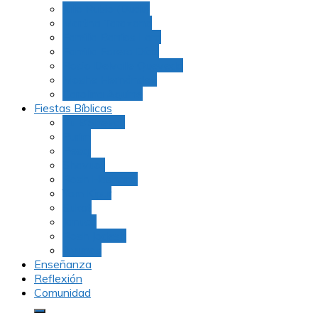
Julio Rubio (Dudu)
Martha Tarazona
Familia Barrios Lara
Familia Forero Díaz
Rocio Delvalle Quevedo
Moshe Hernández
Carolina Aguirre
Fiestas Bíblicas
Tu B’Shevat
Purim
Pesaj
Shavuot
Rosh Hashana
Yom Kipur
Sukot
Januca
Rosh Jodesh
Ayunos
Enseñanza
Reflexión
Comunidad