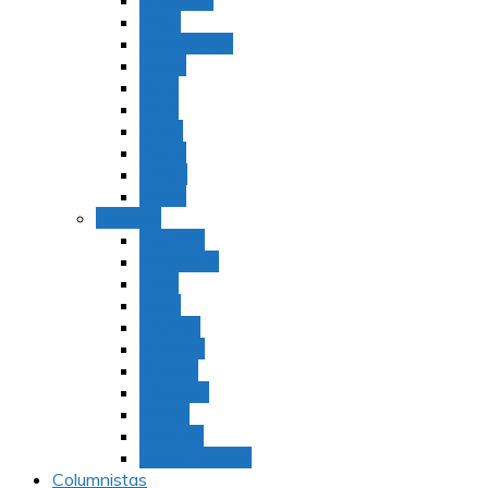
Bamidbar
Nasó
Behaaloteja
Shelaj
Koraj
Jukat
Balak
Pinjas
Matot
Masei
Devarim
Devarím
Vaetjanán
Ekev
Reeh
Shoftím
Ki Tetzé
Ki Tavó
Nitzavim
Vaiélej
Haazinu
Vezot Habrajá
Columnistas