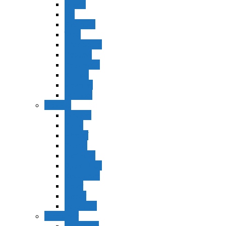
Vaerá
Bo
Beshalaj
Yitró
Mishpatím
Terumá
Tetzavéh
Ki Tisá
vayakel
pekudei
Vayikra
Vayikra
Tzav
Shminí
Tazria
Metzorá
Ajaréi Mot
Kedoshím
Emor
Behar
bejukotai
Bamidbar