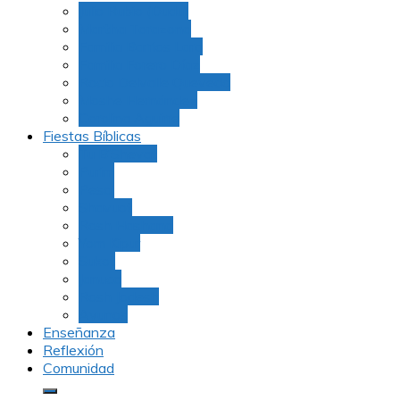
Julio Rubio (Dudu)
Martha Tarazona
Familia Barrios Lara
Familia Forero Díaz
Rocio Delvalle Quevedo
Moshe Hernández
Carolina Aguirre
Fiestas Bíblicas
Tu B’Shevat
Purim
Pesaj
Shavuot
Rosh Hashana
Yom Kipur
Sukot
Januca
Rosh Jodesh
Ayunos
Enseñanza
Reflexión
Comunidad