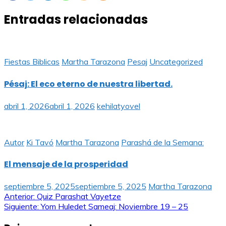
Entradas relacionadas
Fiestas Biblicas
Martha Tarazona
Pesaj
Uncategorized
Pésaj: El eco eterno de nuestra libertad.
abril 1, 2026
abril 1, 2026
kehilatyovel
Autor
Ki Tavó
Martha Tarazona
Parashá de la Semana:
El mensaje de la prosperidad
septiembre 5, 2025
septiembre 5, 2025
Martha Tarazona
Navegación
Anterior:
Quiz Parashat Vayetze
Siguiente:
Yom Huledet Sameaj: Noviembre 19 – 25
de