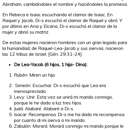
Abraham, cambiándoles el nombre y haciéndoles la promesa.
En Rebeca e Isaac escuchando el clamor de Isaac. En
Raquel y Jacob, Di-s escuchó el clamor de Raquel y obró. Y
por último en Ana y Elcana, Di-s escuchó el clamor de la
mujer y abrió su matriz.
De estas mujeres nacieron hombres con un gran legado para
la humanidad, de Raquel-Lea-Jacob y sus siervas, nacieron
las 12 tribus de Israel. [Gén. 29:31-24].
De Lea-Yacob (6 hijos, 1 hija- Dina):
Rubén: Miren un hijo
Simeón: Escuchar. Di-s escuchó que Lea era
menospreciada.
Levy: Unir. Esta vez se unirá mi marido conmigo,
porque le he dado a luz tres hijos.
Judá: Alabaré. Alabaré a Di-s.
Isacar: Recompensa. Di-s me ha dado mi recompensa
por cuanto di mi sierva a mi marido.
Zabulón: Morará. Morará conmigo mi marido porque le