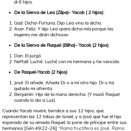
di 6 hijos.
De la Sierva de Lea (Zilpa)- Yacob ( 2 hijos):
Gad: Dicha-Fortuna. Dijo Lea vino la dicha.
Aser: Feliz. Y dijo Lea «para dicha mía porque las
mujeres me dirán dichosa».
De la Sierva de Raquel (Bilha)- Yacob (2 hijos)
Dan: El juzgó
Neftalí: Luché. Luché con mi hermana y he vencido.
De Raquel-Yacob (2 hijos)
José: El añade. Añada Di-s a mí otro hijo. Di-s ha
quitado mi afrenta.
Benjamín: Hijo de la mano derecha. (Y murió Raquel
cuando lo dio a Luz).
Cuando Yacob muere, bendice a sus 12 hijos, que
representan las 12 tribus de Israel, y a José que fue el hijo
esperado de su amada Raquel, lo pone de príncipe entre sus
hermanos [Gén.49:22-26]
“Rama fructífera es José, Rama