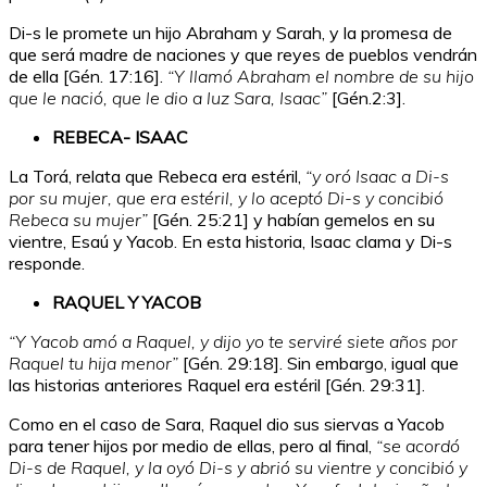
Di-s le promete un hijo Abraham y Sarah, y la promesa de
que será madre de naciones y que reyes de pueblos vendrán
de ella [Gén. 17:16].
“Y llamó Abraham el nombre de su hijo
que le nació, que le dio a luz Sara, Isaac”
[Gén.2:3].
REBECA- ISAAC
La Torá, relata que Rebeca era estéril,
“y oró Isaac a Di-s
por su mujer, que era estéril, y lo aceptó Di-s y concibió
Rebeca su mujer”
[Gén. 25:21] y habían gemelos en su
vientre, Esaú y Yacob. En esta historia, Isaac clama y Di-s
responde.
RAQUEL Y YACOB
“Y Yacob amó a Raquel, y dijo yo te serviré siete años por
Raquel tu hija menor”
[Gén. 29:18]. Sin embargo, igual que
las historias anteriores Raquel era estéril [Gén. 29:31].
Como en el caso de Sara, Raquel dio sus siervas a Yacob
para tener hijos por medio de ellas, pero al final,
“se acordó
Di-s de Raquel, y la oyó Di-s y abrió su vientre y concibió y