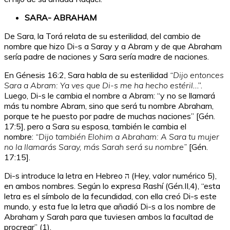
SARA- ABRAHAM
De Sara, la Torá relata de su esterilidad, del cambio de
nombre que hizo Di-s a Saray y a Abram y de que Abraham
sería padre de naciones y Sara sería madre de naciones.
En Génesis 16:2, Sara habla de su esterilidad
“Dijo entonces
Sara a Abram: Ya ves que Di-s me ha hecho estéril
…”.
Luego, Di-s le cambia el nombre a Abram: “y no se llamará
más tu nombre Abram, sino que será tu nombre Abraham,
porque te he puesto por padre de muchas naciones” [Gén.
17:5], pero a Sara su esposa, también le cambia el
nombre:
“Dijo también Elohim a Abraham: A Sara tu mujer
no la llamarás Saray, más Sarah será su nombre”
[Gén.
17:15].
Di-s introduce la letra en Hebreo ה (Hey, valor numérico 5),
en ambos nombres. Según lo expresa Rashí (Gén.II,4), “esta
letra es el símbolo de la fecundidad, con ella creó Di-s este
mundo, y esta fue la letra que añadió Di-s a los nombre de
Abraham y Sarah para que tuviesen ambos la facultad de
procrear” (1).