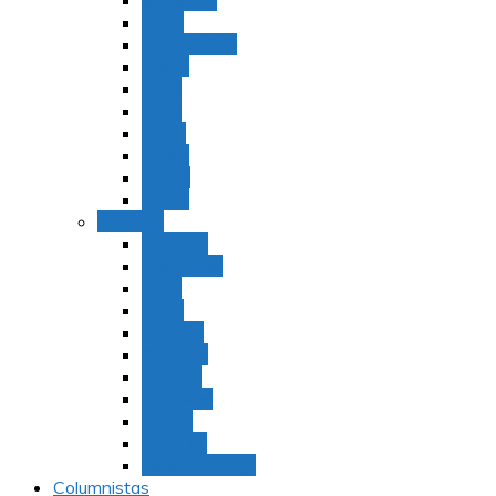
Bamidbar
Nasó
Behaaloteja
Shelaj
Koraj
Jukat
Balak
Pinjas
Matot
Masei
Devarim
Devarím
Vaetjanán
Ekev
Reeh
Shoftím
Ki Tetzé
Ki Tavó
Nitzavim
Vaiélej
Haazinu
Vezot Habrajá
Columnistas