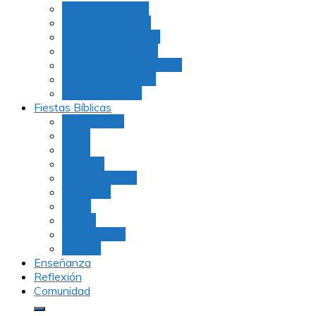
Julio Rubio (Dudu)
Martha Tarazona
Familia Barrios Lara
Familia Forero Díaz
Rocio Delvalle Quevedo
Moshe Hernández
Carolina Aguirre
Fiestas Bíblicas
Tu B’Shevat
Purim
Pesaj
Shavuot
Rosh Hashana
Yom Kipur
Sukot
Januca
Rosh Jodesh
Ayunos
Enseñanza
Reflexión
Comunidad