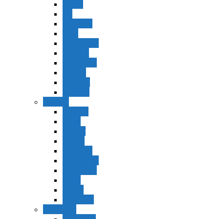
Vaerá
Bo
Beshalaj
Yitró
Mishpatím
Terumá
Tetzavéh
Ki Tisá
vayakel
pekudei
Vayikra
Vayikra
Tzav
Shminí
Tazria
Metzorá
Ajaréi Mot
Kedoshím
Emor
Behar
bejukotai
Bamidbar