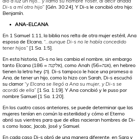
dio a luz un hijo… y llamó su nombre Yosef, al decir añada
Di-s a mí otro hijo
” [Gén. 30:24]. Y Di-s le concibió otro hijo:
Benjamín.
ANA-ELCANA
En 1 Samuel 1:11, la biblia nos relta de otra mujer estéril, Ana
esposa de Elcana,
“…aunque Di-s no le había concedido
tener hijos”
[1 Sa. 1:5].
En esta historia, Di-s no les cambia el nombre, sin embargo
tanto Elcana (
אלקנה
= 186), como Anah (
=56), en hebreo
אנה
tienen la letra hey (ה). Di-s tampoco le hace una promesa a
Ana, de tener un hijo, como lo hizo con Sarah, Di-s escuchó
su clamor
“y Elcana se llegó a Ana su mujer, y Di-s se
acordó de ella”
[1 Sa. 1:19]. Y Ana concibió y le puso por
nombre Samuel [1 Sa. 1:20].
En los cuatro casos anteriores, se puede determinar que las
mujeres tenían en común la esterilidad y cómo el Eterno
abrió sus vientres para que de ellas nacieran hombres de Di-
s como Isaac, Jacob, José y Samuel.
En cada caso Di-s obró de una manera diferente, en Sara y