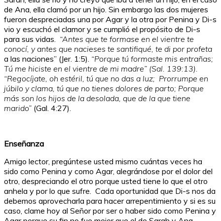
de Ana, ella clamó por un hijo. Sin embargo las dos mujeres
fueron despreciadas una por Agar y la otra por Penina y Di-s
vio y escuchó el clamor y se cumplió el propósito de Di-s
para sus vidas.
“Antes que te formase en el vientre te
conocí, y antes que nacieses te santifiqué, te di por profeta
a las naciones” (Jer. 1:5).
“Porque tú formaste mis entrañas;
Tú me hiciste en el vientre de mi madre” (Sal. 139:13).
“Regocíjate, oh estéril, tú que no das a luz; Prorrumpe en
júbilo y clama, tú que no tienes dolores de parto; Porque
más son los hijos de la desolada, que de la que tiene
marido”
(Gal. 4:27).
Enseñanza
Amigo lector, pregúntese usted mismo cuántas veces ha
sido como Penina y como Agar, alegrándose por el dolor del
otro, despreciando el otro porque usted tiene lo que el otro
anhela y por lo que sufre. Cada oportunidad que Di-s nos da
debemos aprovecharla para hacer arrepentimiento y si es su
caso, clame hoy al Señor por ser o haber sido como Penina y
Agar porque su fin no fue mejor que el de Sarah y Ana,