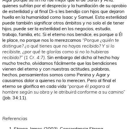
quienes sufrían por el desprecio y la humillación de su oprobio
de esterilidad y al final Di-s les bendijo con hijos que dejaron
huella en la humanidad como Isaac y Samuel. Esta esterilidad
puede también significar otros ámbitos y no solo el de tener
hijos, puede ser la esterilidad en los negocios, estudio,
trabajo, familia, etc. Si el eterno nos bendice, es porque a Él
le place, no porque nos lo merezcamos
“Porque ¿quién te
distingue? ¿o qué tienes que no hayas recibido? Y si lo
recibiste, ¿por qué te glorías como si no lo hubieras
recibido?” (1 Cr. 4:7).
Sin embargo del dicho al hecho hay
mucho trecho, olvidamos fácilmente que las bendiciones
vienen del eterno y con nuestras actitudes, palabras,
hechos, pensamientos somos como Penina y Agar y
causamos dolor a quienes no lo merecen. Pero al final el
eterno se glorifica en cada vida
“porque él pagara al
hombre según su obra y le atribuirá conforme a su camino”
(Job. 34:11).
Referencias
Strong, James (2003). Concordancia Strong