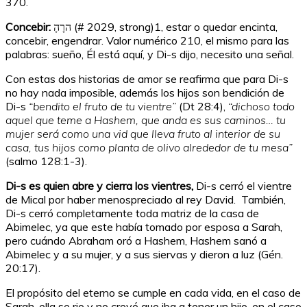
370.
Concebir:
הרָהָ
(# 2029, strong)
1
, estar o quedar encinta,
concebir, engendrar. Valor numérico 210, el mismo para las
palabras: sueño, Él está aquí, y Di-s dijo, necesito una señal.
Con estas dos historias de amor se reafirma que para Di-s
no hay nada imposible, además los hijos son bendición de
Di-s
“bendito el fruto de tu vientre”
(Dt 28:4),
“dichoso todo
aquel que teme a Hashem, que anda es sus caminos… tu
mujer será como una vid que lleva fruto al interior de su
casa, tus hijos como planta de olivo alrededor de tu mesa”
(salmo 128:1-3).
Di-s es quien abre y cierra los vientres,
Di-s cerró el vientre
de Mical por haber menospreciado al rey David. También,
Di-s cerró completamente toda matriz de la casa de
Abimelec, ya que este había tomado por esposa a Sarah,
pero cuándo Abraham oró a Hashem, Hashem sanó a
Abimelec y a su mujer, y a sus siervas y dieron a luz (Gén.
20:17).
El propósito del eterno se cumple en cada vida, en el caso de
Sarah, ella se rio y no creyó que iba a tener un hijo, en el caso