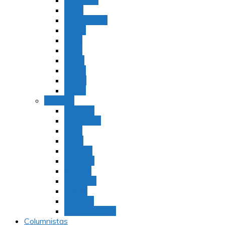
Bamidbar
Nasó
Behaaloteja
Shelaj
Koraj
Jukat
Balak
Pinjas
Matot
Masei
Devarim
Devarím
Vaetjanán
Ekev
Reeh
Shoftím
Ki Tetzé
Ki Tavó
Nitzavim
Vaiélej
Haazinu
Vezot Habrajá
Columnistas