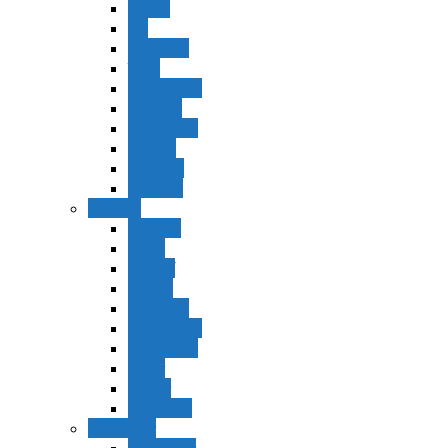
Vaerá
Bo
Beshalaj
Yitró
Mishpatím
Terumá
Tetzavéh
Ki Tisá
vayakel
pekudei
Vayikra
Vayikra
Tzav
Shminí
Tazria
Metzorá
Ajaréi Mot
Kedoshím
Emor
Behar
bejukotai
Bamidbar