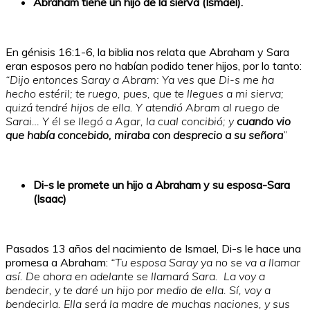
Abraham tiene un hijo de la sierva (Ismael).
En génisis 16:1-6, la biblia nos relata que Abraham y Sara
eran esposos pero no habían podido tener hijos, por lo tanto:
“Dijo entonces Saray a Abram: Ya ves que Di-s me ha
hecho estéril; te ruego, pues, que te llegues a mi sierva;
quizá tendré hijos de ella. Y atendió Abram al ruego de
Sarai… Y él se llegó a Agar, la cual concibió; y
cuando vio
que había concebido, miraba con desprecio a su señora
”
Di-s le promete un hijo a Abraham y su esposa-Sara
(Isaac)
Pasados 13 años del nacimiento de Ismael, Di-s le hace una
promesa a Abraham:
“Tu esposa Saray ya no se va a llamar
así. De ahora en adelante se llamará Sara. La voy a
bendecir, y te daré un hijo por medio de ella. Sí, voy a
bendecirla. Ella será la madre de muchas naciones, y sus