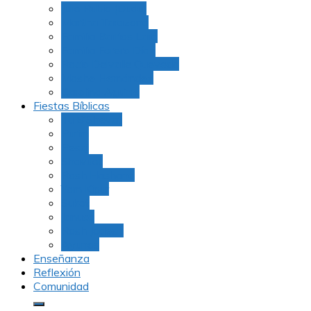
Julio Rubio (Dudu)
Martha Tarazona
Familia Barrios Lara
Familia Forero Díaz
Rocio Delvalle Quevedo
Moshe Hernández
Carolina Aguirre
Fiestas Bíblicas
Tu B’Shevat
Purim
Pesaj
Shavuot
Rosh Hashana
Yom Kipur
Sukot
Januca
Rosh Jodesh
Ayunos
Enseñanza
Reflexión
Comunidad