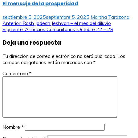
El mensaje de la prosperidad
septiembre 5, 2025
septiembre 5, 2025
Martha Tarazona
Navegación
Anterior:
Rosh Jodesh Jeshvan – el mes del diluvio
Siguiente:
Anuncios Comunitarios: Octubre 22 – 28
de
Deja una respuesta
entradas
Tu dirección de correo electrónico no será publicada.
Los
campos obligatorios están marcados con
*
Comentario
*
Nombre
*