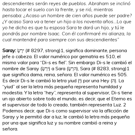
descendientes serán reyes de pueblos. Abraham se inclinó
hasta tocar el suelo con la frente, y se rió, mientras
pensaba: ¿Acaso un hombre de cien años puede ser padre?
¿Y acaso Sara va a tener un hijo a los noventa años…Lo que
yo he dicho es que tu esposa Sara te dará un hijo, y tú le
pondrás por nombre Isaac. Con él confirmaré mi alianza, la
cual mantendré para siempre con sus descendientes”
Saray:
ירָשָׂ (# 8297, strong)
1
, significa dominante, persona
jefe o cabeza. El valor numérico por gematria es 510, el
mismo valor para “Di-s es fiel”. Sin embargo Di-s le cambió el
nombre de Saray (ירָשָׂ) a Sara (הרָשָׂ), Sara (# 8283, strong)
1
que significa dama, reina, señora. El valor numérico es 505.
Es decir Di-s le cambió la letra yiud (י) por una Hey (ה). La
“yiud” al ser la letra más pequeña representa humildad y
modestia. Y la letra “hey”, representa al supervisor, Di-s tiene
un ojo abierto sobre todo el mundo, es decir, que el Eterno es
el supervisor de todo lo creado, también representa Luz.
2
Podemos decir, que Di-s como supervisor vio la aflicción de
Saray y le permitió dar a luz, le cambió la letra más pequeña
por una que significa luz y su nombre cambió a reina y
señora.