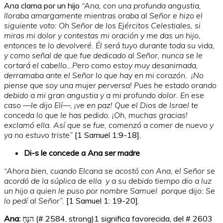
Ana clama por un hijo
“Ana, con una profunda angustia,
lloraba amargamente mientras oraba al Señor e hizo el
siguiente voto: Oh Señor de los Ejércitos Celestiales, si
miras mi dolor y contestas mi oración y me das un hijo,
entonces te lo devolveré. Él será tuyo durante toda su vida,
y como señal de que fue dedicado al Señor, nunca se le
cortará el cabello…Pero como estoy muy desanimada,
derramaba ante el Señor lo que hay en mi corazón. ¡No
piense que soy una mujer perversa! Pues he estado orando
debido a mi gran angustia y a mi profundo dolor. En ese
caso —le dijo Elí—, ¡ve en paz! Que el Dios de Israel te
conceda lo que le has pedido. ¡Oh, muchas gracias!
exclamó ella. Así que se fue, comenzó a comer de nuevo y
ya no estuvo triste”
[1 Samuel 1:9-18].
Di-s le concede a Ana ser madre
“Ahora bien, cuando Elcana se acostó con Ana, el Señor se
acordó de la súplica de ella y a su debido tiempo dio a luz
un hijo a quien le puso por nombre Samuel porque dijo: Se
lo pedí al Señor”.
[
1 Samuel 1: 19-20].
Ana:
הנָּחַ (# 2584, strong)
1
significa favorecida, del # 2603