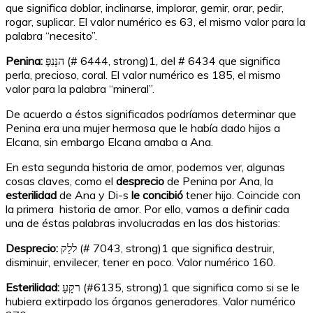
que significa doblar, inclinarse, implorar, gemir, orar, pedir,
rogar, suplicar. El valor numérico es 63, el mismo valor para la
palabra “necesito”.
Penina:
הנָּנִפְּ (# 6444, strong)
1
, del # 6434 que significa
perla, precioso, coral. El valor numérico es 185, el mismo
valor para la palabra “mineral”.
De acuerdo a éstos significados podríamos determinar que
Penina era una mujer hermosa que le había dado hijos a
Elcana, sin embargo Elcana amaba a Ana.
En esta segunda historia de amor, podemos ver, algunas
cosas claves, como el
desprecio
de Penina por Ana, la
esterilidad
de Ana y Di-s
le concibió
tener hijo. Coincide con
la primera historia de amor. Por ello, vamos a definir cada
una de éstas palabras involucradas en las dos historias:
Desprecio:
ללַק (# 7043, strong)
1
que significa destruir,
disminuir, envilecer, tener en poco. Valor numérico 160.
Esterilidad:
רקָעָ (#6135, strong)
1
que significa como si se le
hubiera extirpado los órganos generadores. Valor numérico