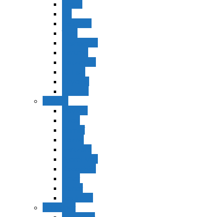
Vaerá
Bo
Beshalaj
Yitró
Mishpatím
Terumá
Tetzavéh
Ki Tisá
vayakel
pekudei
Vayikra
Vayikra
Tzav
Shminí
Tazria
Metzorá
Ajaréi Mot
Kedoshím
Emor
Behar
bejukotai
Bamidbar