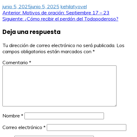
junio 5, 2025
junio 5, 2025
kehilatyovel
Navegación
Anterior:
Motivos de oración: Septiembre 17 – 23
Siguiente:
¿Cómo recibir el perdón del Todopoderoso?
de
Deja una respuesta
entradas
Tu dirección de correo electrónico no será publicada.
Los
campos obligatorios están marcados con
*
Comentario
*
Nombre
*
Correo electrónico
*