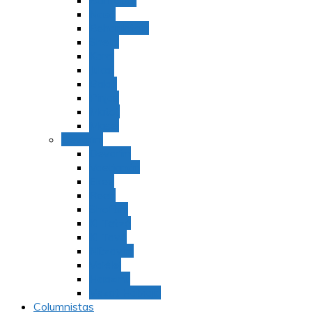
Bamidbar
Nasó
Behaaloteja
Shelaj
Koraj
Jukat
Balak
Pinjas
Matot
Masei
Devarim
Devarím
Vaetjanán
Ekev
Reeh
Shoftím
Ki Tetzé
Ki Tavó
Nitzavim
Vaiélej
Haazinu
Vezot Habrajá
Columnistas