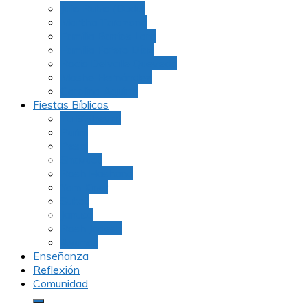
Julio Rubio (Dudu)
Martha Tarazona
Familia Barrios Lara
Familia Forero Díaz
Rocio Delvalle Quevedo
Moshe Hernández
Carolina Aguirre
Fiestas Bíblicas
Tu B’Shevat
Purim
Pesaj
Shavuot
Rosh Hashana
Yom Kipur
Sukot
Januca
Rosh Jodesh
Ayunos
Enseñanza
Reflexión
Comunidad