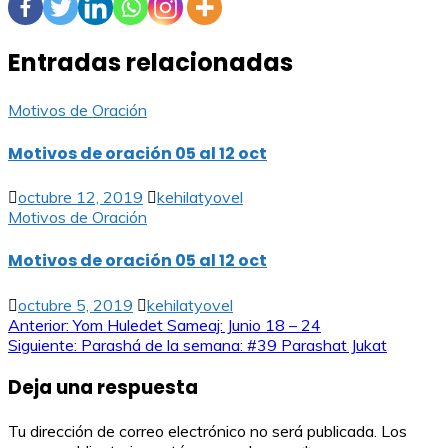
Entradas relacionadas
Motivos de Oración
Motivos de oración 05 al 12 oct
octubre 12, 2019
kehilatyovel
Motivos de Oración
Motivos de oración 05 al 12 oct
octubre 5, 2019
kehilatyovel
Navegación
Anterior:
Yom Huledet Sameaj: Junio 18 – 24
Siguiente:
Parashá de la semana: #39 Parashat Jukat
de
Deja una respuesta
entradas
Tu dirección de correo electrónico no será publicada.
Los