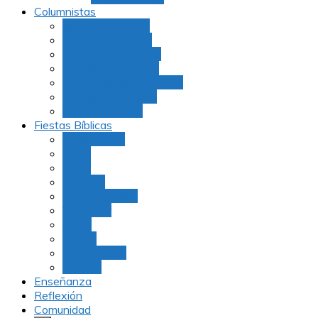
Columnistas
Julio Rubio (Dudu)
Martha Tarazona
Familia Barrios Lara
Familia Forero Díaz
Rocio Delvalle Quevedo
Moshe Hernández
Carolina Aguirre
Fiestas Bíblicas
Tu B’Shevat
Purim
Pesaj
Shavuot
Rosh Hashana
Yom Kipur
Sukot
Januca
Rosh Jodesh
Ayunos
Enseñanza
Reflexión
Comunidad