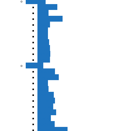
Bamidbar
Bamidbar
Nasó
Behaaloteja
Shelaj
Koraj
Jukat
Balak
Pinjas
Matot
Masei
Devarim
Devarím
Vaetjanán
Ekev
Reeh
Shoftím
Ki Tetzé
Ki Tavó
Nitzavim
Vaiélej
Haazinu
Vezot Habrajá