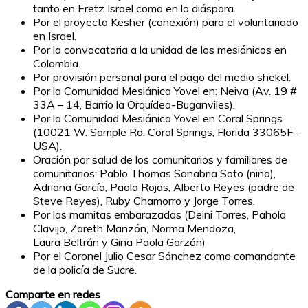
tanto en Eretz Israel como en la diáspora.
Por el proyecto Kesher (conexión) para el voluntariado
en Israel.
Por la convocatoria a la unidad de los mesiánicos en
Colombia.
Por provisión personal para el pago del medio shekel.
Por la Comunidad Mesiánica Yovel en: Neiva (Av. 19 #
33A – 14, Barrio la Orquídea-Buganviles).
Por la Comunidad Mesiánica Yovel en Coral Springs
(10021 W. Sample Rd. Coral Springs, Florida 33065F –
USA).
Oración por salud de los comunitarios y familiares de
comunitarios: Pablo Thomas Sanabria Soto (niño),
Adriana García, Paola Rojas, Alberto Reyes (padre de
Steve Reyes), Ruby Chamorro y Jorge Torres.
Por las mamitas embarazadas (Deini Torres, Pahola
Clavijo, Zareth Manzón, Norma Mendoza,
Laura Beltrán y Gina Paola Garzón)
Por el Coronel Julio Cesar Sánchez como comandante
de la policía de Sucre.
Comparte en redes