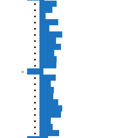
Shemot
Vaerá
Bo
Beshalaj
Yitró
Mishpatím
Terumá
Tetzavéh
Ki Tisá
vayakel
pekudei
Vayikra
Vayikra
Tzav
Shminí
Tazria
Metzorá
Ajaréi Mot
Kedoshím
Emor
Behar
bejukotai