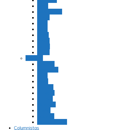
Bamidbar
Nasó
Behaaloteja
Shelaj
Koraj
Jukat
Balak
Pinjas
Matot
Masei
Devarim
Devarím
Vaetjanán
Ekev
Reeh
Shoftím
Ki Tetzé
Ki Tavó
Nitzavim
Vaiélej
Haazinu
Vezot Habrajá
Columnistas