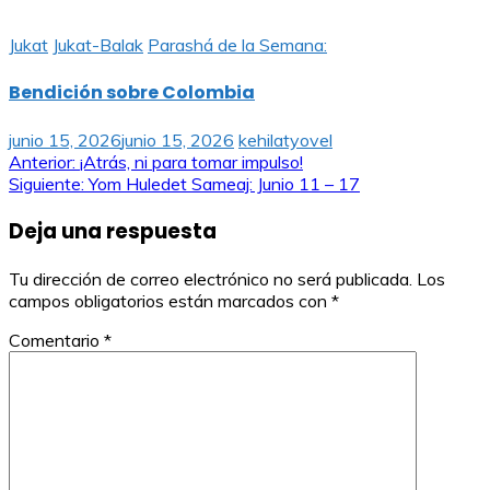
Jukat
Jukat-Balak
Parashá de la Semana:
Bendición sobre Colombia
junio 15, 2026
junio 15, 2026
kehilatyovel
Navegación
Anterior:
¡Atrás, ni para tomar impulso!
Siguiente:
Yom Huledet Sameaj: Junio 11 – 17
de
Deja una respuesta
entradas
Tu dirección de correo electrónico no será publicada.
Los
campos obligatorios están marcados con
*
Comentario
*