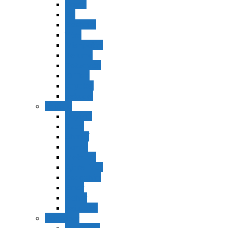
Vaerá
Bo
Beshalaj
Yitró
Mishpatím
Terumá
Tetzavéh
Ki Tisá
vayakel
pekudei
Vayikra
Vayikra
Tzav
Shminí
Tazria
Metzorá
Ajaréi Mot
Kedoshím
Emor
Behar
bejukotai
Bamidbar