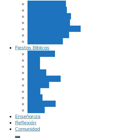
Julio Rubio (Dudu)
Martha Tarazona
Familia Barrios Lara
Familia Forero Díaz
Rocio Delvalle Quevedo
Moshe Hernández
Carolina Aguirre
Fiestas Bíblicas
Tu B’Shevat
Purim
Pesaj
Shavuot
Rosh Hashana
Yom Kipur
Sukot
Januca
Rosh Jodesh
Ayunos
Enseñanza
Reflexión
Comunidad