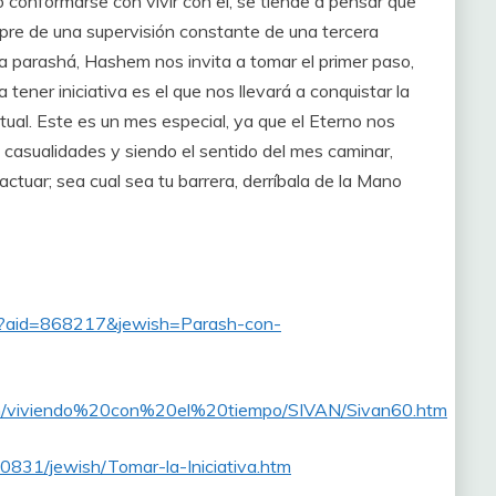
 conformarse con vivir con el, se tiende a pensar que
mpre de una supervisión constante de una tercera
a parashá, Hashem nos invita a tomar el primer paso,
ca tener iniciativa es el que nos llevará a conquistar la
itual. Este es un mes especial, ya que el Eterno nos
casualidades y siendo el sentido del mes caminar,
actuar; sea cual sea tu barrera, derríbala de la Mano
asp?aid=868217&jewish=Parash-con-
drn/viviendo%20con%20el%20tiempo/SIVAN/Sivan60.htm
190831/jewish/Tomar-la-Iniciativa.htm