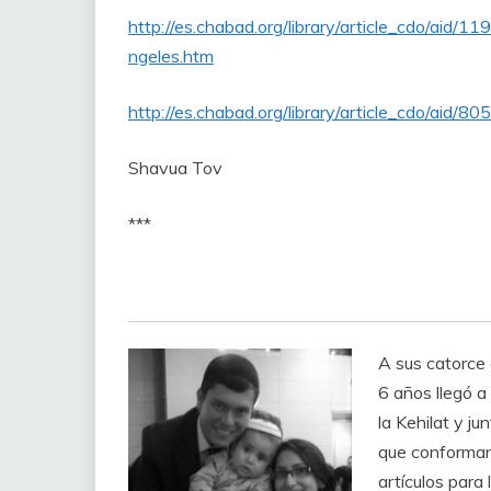
http://es.chabad.org/library/article_cdo/aid
ngeles.htm
http://es.chabad.org/library/article_cdo/aid/8
Shavua Tov
***
A sus catorce 
6 años llegó a
la Kehilat y ju
que conforman 
artículos para 