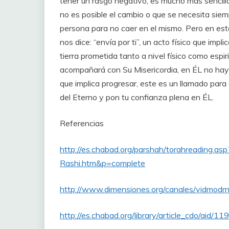
tener un rasgo negativo, es mucho más sencillo
no es posible el cambio o que se necesita sie
persona para no caer en el mismo. Pero en est
nos dice: “envía por ti”, un acto físico que impli
tierra prometida tanto a nivel físico como espir
acompañará con Su Misericordia, en ÉL no hay 
que implica progresar, este es un llamado para 
del Eterno y pon tu confianza plena en ÉL.
Referencias
http://es.chabad.org/parshah/torahreading.
Rashi.htm&p=complete
http://www.dimensiones.org/canales/vidmo
http://es.chabad.org/library/article_cdo/aid/1