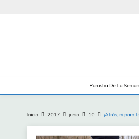
Saltar
al
contenido
Boletín Shavua Tov
BOLETÍN SHAVUA T
Parasha De La Sema
Inicio
2017
junio
10
¡Atrás, ni para 