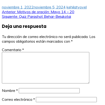
noviembre 1, 2022
noviembre 5, 2024
kehilatyovel
Navegación
Anterior:
Motivos de oración: Mayo 14 – 20
Siguiente:
Quiz Parashot Behar-Bejukotai
de
Deja una respuesta
entradas
Tu dirección de correo electrónico no será publicada.
Los
campos obligatorios están marcados con
*
Comentario
*
Nombre
*
Correo electrónico
*