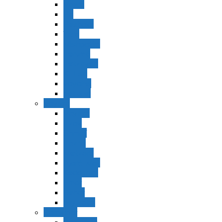
Vaerá
Bo
Beshalaj
Yitró
Mishpatím
Terumá
Tetzavéh
Ki Tisá
vayakel
pekudei
Vayikra
Vayikra
Tzav
Shminí
Tazria
Metzorá
Ajaréi Mot
Kedoshím
Emor
Behar
bejukotai
Bamidbar