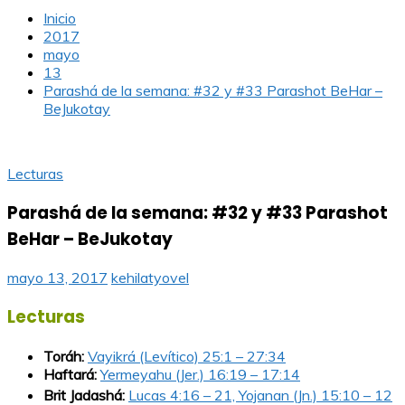
Inicio
2017
mayo
13
Parashá de la semana: #32 y #33 Parashot BeHar –
BeJukotay
Lecturas
Parashá de la semana: #32 y #33 Parashot
BeHar – BeJukotay
mayo 13, 2017
kehilatyovel
Lecturas
Toráh:
Vayikrá (Levítico) 25:1 – 27:34
Haftará:
Yermeyahu (Jer.) 16:19 – 17:14
Brit Jadashá:
Lucas 4:16 – 21, Yojanan (Jn.) 15:10 – 12