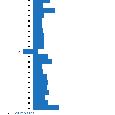
Bamidbar
Nasó
Behaaloteja
Shelaj
Koraj
Jukat
Balak
Pinjas
Matot
Masei
Devarim
Devarím
Vaetjanán
Ekev
Reeh
Shoftím
Ki Tetzé
Ki Tavó
Nitzavim
Vaiélej
Haazinu
Vezot Habrajá
Columnistas