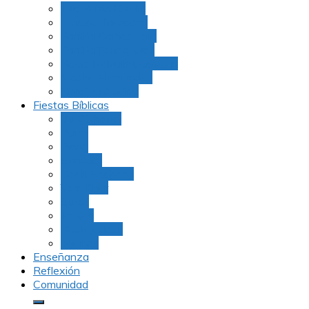
Julio Rubio (Dudu)
Martha Tarazona
Familia Barrios Lara
Familia Forero Díaz
Rocio Delvalle Quevedo
Moshe Hernández
Carolina Aguirre
Fiestas Bíblicas
Tu B’Shevat
Purim
Pesaj
Shavuot
Rosh Hashana
Yom Kipur
Sukot
Januca
Rosh Jodesh
Ayunos
Enseñanza
Reflexión
Comunidad